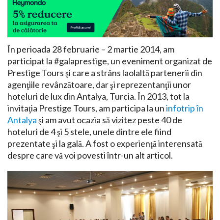
În perioada 28 februarie – 2 martie 2014, am
participat la #galaprestige, un eveniment organizat de
Prestige Tours şi care a strâns laolaltă partenerii din
agenţiile revânzătoare, dar şi reprezentanţii unor
hoteluri de lux din Antalya, Turcia. În 2013, tot la
invitaţia Prestige Tours, am participa la un
infotrip în
Antalya
şi am avut ocazia să vizitez peste 40 de
hoteluri de 4 şi 5 stele, unele dintre ele fiind
prezentate şi la gală. A fost o experienţă interensată
despre care vă voi povesti într-un alt articol.