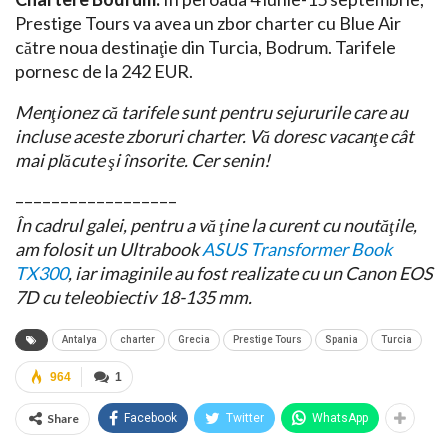
Prestige Tours va avea un zbor charter cu Blue Air
către noua destinaţie din Turcia, Bodrum. Tarifele
pornesc de la 242 EUR.
Menţionez că tarifele sunt pentru sejururile care au
incluse aceste zboruri charter. Vă doresc vacanţe cât
mai plăcute şi însorite. Cer senin!
––––––––––––––––––
În cadrul galei, pentru a vă ţine la curent cu noutăţile,
am folosit un Ultrabook
ASUS Transformer Book
TX300
, iar imaginile au fost realizate cu un Canon EOS
7D cu teleobiectiv 18-135 mm.
Antalya
charter
Grecia
Prestige Tours
Spania
Turcia
964
1
Share
Facebook
Twitter
WhatsApp