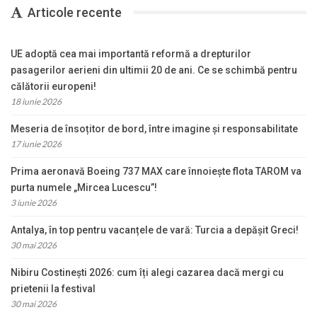
Articole recente
UE adoptă cea mai importantă reformă a drepturilor
pasagerilor aerieni din ultimii 20 de ani. Ce se schimbă pentru
călătorii europeni!
18 iunie 2026
Meseria de însoțitor de bord, între imagine și responsabilitate
17 iunie 2026
Prima aeronavă Boeing 737 MAX care înnoiește flota TAROM va
purta numele „Mircea Lucescu”!
3 iunie 2026
Antalya, în top pentru vacanțele de vară: Turcia a depășit Greci!
30 mai 2026
Nibiru Costinești 2026: cum îți alegi cazarea dacă mergi cu
prietenii la festival
30 mai 2026