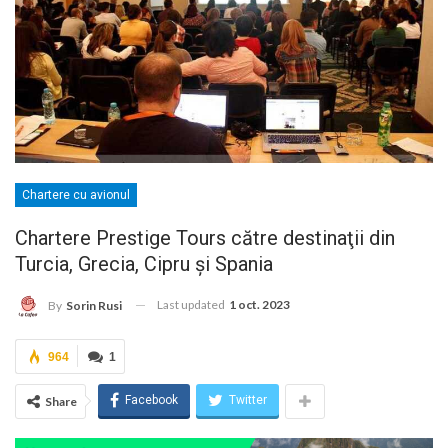
Chartere cu avionul
Chartere Prestige Tours către destinaţii din
Turcia, Grecia, Cipru şi Spania
Last updated
1 oct. 2023
By
Sorin Rusi
964
1
Facebook
Twitter
Share