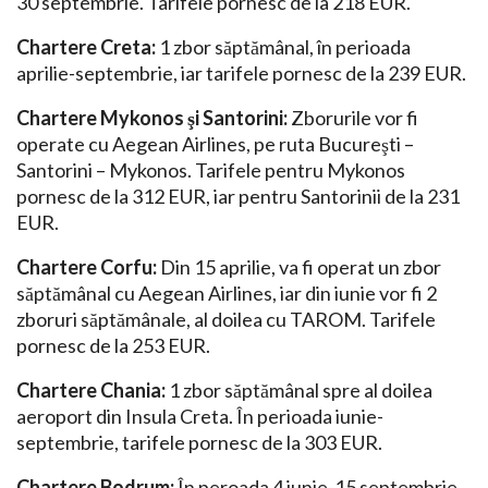
30 septembrie. Tarifele pornesc de la 218 EUR.
Chartere Creta:
1 zbor săptămânal, în perioada
aprilie-septembrie, iar tarifele pornesc de la 239 EUR.
Chartere Mykonos şi Santorini:
Zborurile vor fi
operate cu Aegean Airlines, pe ruta Bucureşti –
Santorini – Mykonos. Tarifele pentru Mykonos
pornesc de la 312 EUR, iar pentru Santorinii de la 231
EUR.
Chartere Corfu:
Din 15 aprilie, va fi operat un zbor
săptămânal cu Aegean Airlines, iar din iunie vor fi 2
zboruri săptămânale, al doilea cu TAROM. Tarifele
pornesc de la 253 EUR.
Chartere Chania:
1 zbor săptămânal spre al doilea
aeroport din Insula Creta. În perioada iunie-
septembrie, tarifele pornesc de la 303 EUR.
Chartere Bodrum:
În peroada 4 iunie-15 septembrie,