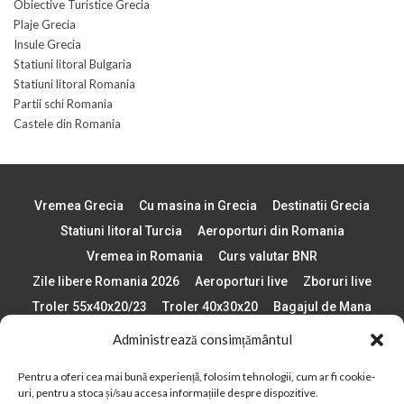
Obiective Turistice Grecia
Plaje Grecia
Insule Grecia
Statiuni litoral Bulgaria
Statiuni litoral Romania
Partii schi Romania
Castele din Romania
Vremea Grecia
Cu masina in Grecia
Destinatii Grecia
Statiuni litoral Turcia
Aeroporturi din Romania
Vremea in Romania
Curs valutar BNR
Zile libere Romania 2026
Aeroporturi live
Zboruri live
Troler 55x40x20/23
Troler 40x30x20
Bagajul de Mana
Paste 2026
Cele mai bune telefoane
Administrează consimțământul
Vigneta Bulgaria 2026
Statiuni schi Bulgaria
Pentru a oferi cea mai bună experiență, folosim tehnologii, cum ar fi cookie-
Plaje din Europa
Concerte Romania 2025
uri, pentru a stoca și/sau accesa informațiile despre dispozitive.