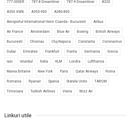
777-300ER
787-8 Dreamliner
787-9 Dreamliner
A320
A350 XWB
A350-900
A380-800
Aeroportul International Henri Coanda - Bucuresti
Airbus
Air France
Amsterdam
Blue Air
Boeing
British Airways
Bucuresti
Chisinau
Cluj-Napoca
Constanta
Coronavirus
Dubai
Emirates
Frankfurt
Franta
Germania
Grecia
Iasi
Istanbul
Italia
KLM
Londra
Lufthansa
Marea Britanie
New York
Paris
Qatar Airways
Roma
Romania
Ryanair
Spania
Statele Unite
TAROM
Timisoara
Turkish Airlines
Viena
Wizz Air
Linkuri utile