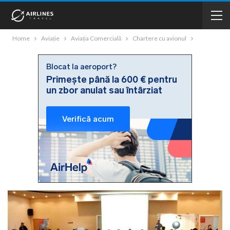
Home
Aviație
Aviația Comercială
Chartere cu avionul