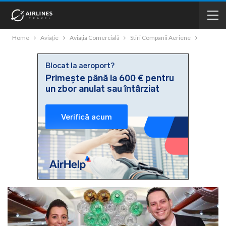
Home
Aviație
Aviația Comercială
Stiri Companii Aeriene