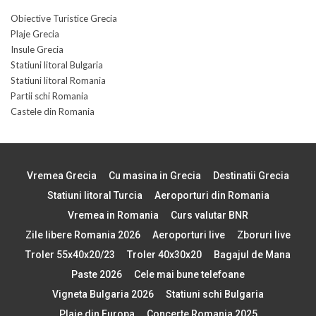
Obiective Turistice Grecia
Plaje Grecia
Insule Grecia
Statiuni litoral Bulgaria
Statiuni litoral Romania
Partii schi Romania
Castele din Romania
Vremea Grecia
Cu masina in Grecia
Destinatii Grecia
Statiuni litoral Turcia
Aeroporturi din Romania
Vremea in Romania
Curs valutar BNR
Zile libere Romania 2026
Aeroporturi live
Zboruri live
Troler 55x40x20/23
Troler 40x30x20
Bagajul de Mana
Paste 2026
Cele mai bune telefoane
Vigneta Bulgaria 2026
Statiuni schi Bulgaria
Plaje din Europa
Concerte Romania 2025