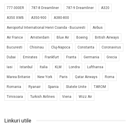
777-300ER
787-8 Dreamliner
787-9 Dreamliner
A320
A350 XWB
A350-900
A380-800
Aeroportul International Henri Coanda - Bucuresti
Airbus
Air France
Amsterdam
Blue Air
Boeing
British Airways
Bucuresti
Chisinau
Cluj-Napoca
Constanta
Coronavirus
Dubai
Emirates
Frankfurt
Franta
Germania
Grecia
Iasi
Istanbul
Italia
KLM
Londra
Lufthansa
Marea Britanie
New York
Paris
Qatar Airways
Roma
Romania
Ryanair
Spania
Statele Unite
TAROM
Timisoara
Turkish Airlines
Viena
Wizz Air
Linkuri utile