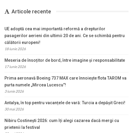
Articole recente
UE adoptă cea mai importantă reformă a drepturilor
pasagerilor aerieni din ultimii 20 de ani. Ce se schimbă pentru
călătorii europeni!
18 iunie 2026
Meseria de însoțitor de bord, între imagine și responsabilitate
17 iunie 2026
Prima aeronavă Boeing 737 MAX care înnoiește flota TAROM va
purta numele „Mircea Lucescu”!
3 iunie 2026
Antalya, în top pentru vacanțele de vară: Turcia a depășit Greci!
30 mai 2026
Nibiru Costinești 2026: cum îți alegi cazarea dacă mergi cu
prietenii la festival