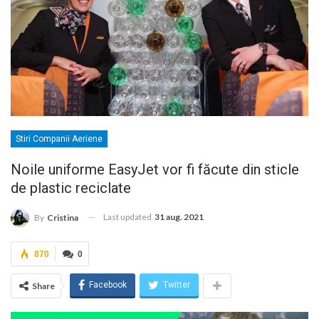
Stiri Companii Aeriene
Noile uniforme EasyJet vor fi făcute din sticle
de plastic reciclate
Last updated
31 aug. 2021
By
Cristina
870
0
Facebook
Twitter
Share