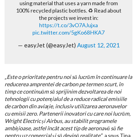
using material that uses a yarn made from
100% recycled plastic bottles. ♻️ Read about
the projects we invest in:
https://t.co/3vO7AJujxa
pic.twitter.com/5gKo68HKA7
— easyJet (@easyJet)
August 12, 2021
„Este o prioritate pentru noi să lucrăm în continuare la
reducerea amprentei de carbon pe termen scurt, în
timp ce continuăm să sprijinim dezvoltarea de noi
tehnologii cu potențialul de a reduce radical emisiile
de carbon din aviație, inclusiv utilizarea aeronavelor
cu emisii zero. Partenerii inovatori cu care noi lucrăm,
Wright Electric și Airbus, au stabilit programele
ambițioase, astfel încât acest tip de aeronavă să fie
pentru uz comercial și să devină realitate”
, a spus Tina