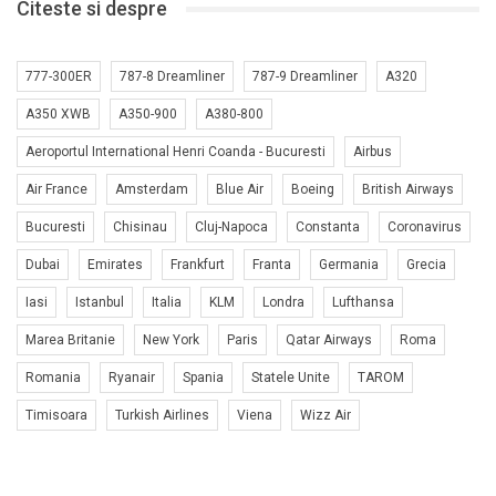
Citeste si despre
777-300ER
787-8 Dreamliner
787-9 Dreamliner
A320
A350 XWB
A350-900
A380-800
Aeroportul International Henri Coanda - Bucuresti
Airbus
Air France
Amsterdam
Blue Air
Boeing
British Airways
Bucuresti
Chisinau
Cluj-Napoca
Constanta
Coronavirus
Dubai
Emirates
Frankfurt
Franta
Germania
Grecia
Iasi
Istanbul
Italia
KLM
Londra
Lufthansa
Marea Britanie
New York
Paris
Qatar Airways
Roma
Romania
Ryanair
Spania
Statele Unite
TAROM
Timisoara
Turkish Airlines
Viena
Wizz Air