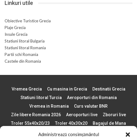
Linkuri utile
Obiective Turistice Grecia
Plaje Grecia
Insule Grecia
Statiuni litoral Bulgaria
Statiuni litoral Romania
Partii schi Romania
Castele din Romania
Vremea Grecia
Cu masina in Grecia
Destinatii Grecia
Statiuni litoral Turcia
Aeroporturi din Romania
Vremea in Romania
Curs valutar BNR
Zile libere Romania 2026
Aeroporturi live
Zboruri live
Troler 55x40x20/23
Troler 40x30x20
Bagajul de Mana
Paste 2026
Cele mai bune telefoane
Administrează consimțământul