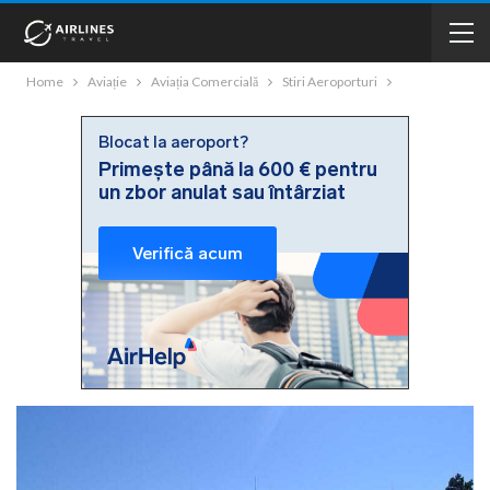
Home
Aviație
Aviația Comercială
Stiri Aeroporturi