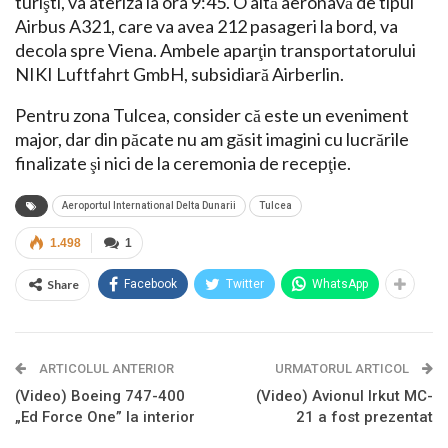
turişti, va ateriza la ora 9:45. O altă aeronavă de tipul
Airbus A321, care va avea 212 pasageri la bord, va
decola spre Viena. Ambele aparţin transportatorului
NIKI Luftfahrt GmbH, subsidiară Airberlin.
Pentru zona Tulcea, consider că este un eveniment
major, dar din păcate nu am găsit imagini cu lucrările
finalizate şi nici de la ceremonia de recepţie.
Aeroportul International Delta Dunarii
Tulcea
1.498
1
Share
Facebook
Twitter
WhatsApp
ARTICOLUL ANTERIOR
URMATORUL ARTICOL
(Video) Boeing 747-400
(Video) Avionul Irkut MC-
„Ed Force One” la interior
21 a fost prezentat