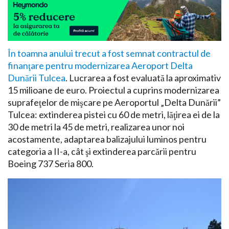
În toamna anului trecut a fost semnat contractul de
finanţare pentru modernizarea Aeroport Delta
Dunării Tulcea
. Lucrarea a fost evaluată la aproximativ
15 milioane de euro. Proiectul a cuprins modernizarea
suprafeţelor de mişcare pe Aeroportul „Delta Dunării”
Tulcea: extinderea pistei cu 60 de metri, lăţirea ei de la
30 de metri la 45 de metri, realizarea unor noi
acostamente, adaptarea balizajului luminos pentru
categoria a II-a, cât şi extinderea parcării pentru
Boeing 737 Seria 800.