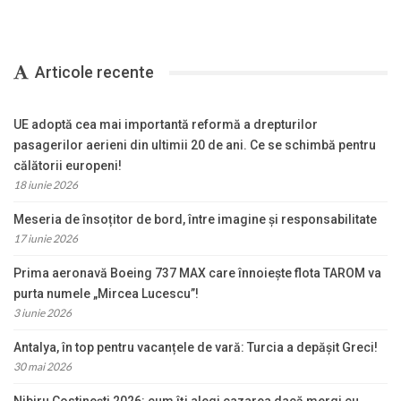
Articole recente
UE adoptă cea mai importantă reformă a drepturilor
pasagerilor aerieni din ultimii 20 de ani. Ce se schimbă pentru
călătorii europeni!
18 iunie 2026
Meseria de însoțitor de bord, între imagine și responsabilitate
17 iunie 2026
Prima aeronavă Boeing 737 MAX care înnoiește flota TAROM va
purta numele „Mircea Lucescu”!
3 iunie 2026
Antalya, în top pentru vacanțele de vară: Turcia a depășit Greci!
30 mai 2026
Nibiru Costinești 2026: cum îți alegi cazarea dacă mergi cu