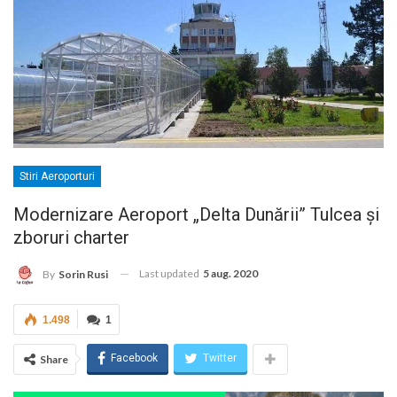
Stiri Aeroporturi
Modernizare Aeroport „Delta Dunării” Tulcea şi
zboruri charter
Last updated
5 aug. 2020
By
Sorin Rusi
1.498
1
Facebook
Twitter
Share