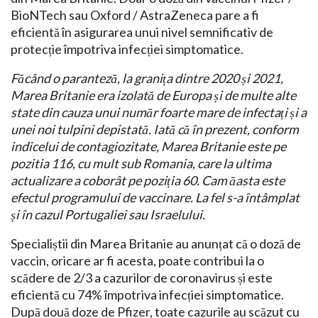
BioNTech sau Oxford / AstraZeneca pare a fi
eficientă în asigurarea unui nivel semnificativ de
protecție împotriva infecției simptomatice.
Făcând o paranteză, la granița dintre 2020 și 2021,
Marea Britanie era izolată de Europa și de multe alte
state din cauza unui număr foarte mare de infectați și a
unei noi tulpini depistată. Iată că în prezent, conform
indicelui de contagiozitate, Marea Britanie este pe
pozitia 116, cu mult sub Romania, care la ultima
actualizare a coborât pe poziția 60. Cam ăasta este
efectul programului de vaccinare. La fel s-a întâmplat
și în cazul Portugaliei sau Israelului.
Specialiștii din Marea Britanie au anunțat că o doză de
vaccin, oricare ar fi acesta, poate contribui la o
scădere de 2/3 a cazurilor de coronavirus și este
eficientă cu 74% împotriva infecției simptomatice.
După două doze de Pfizer, toate cazurile au scăzut cu