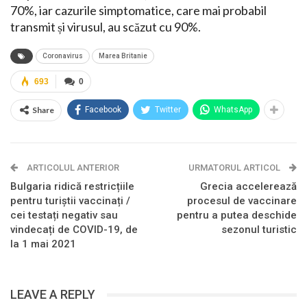
70%, iar cazurile simptomatice, care mai probabil
transmit și virusul, au scăzut cu 90%.
Coronavirus
Marea Britanie
693
0
Share
Facebook
Twitter
WhatsApp
ARTICOLUL ANTERIOR
URMATORUL ARTICOL
Bulgaria ridică restricțiile
Grecia accelerează
pentru turiștii vaccinați /
procesul de vaccinare
cei testați negativ sau
pentru a putea deschide
vindecați de COVID-19, de
sezonul turistic
la 1 mai 2021
LEAVE A REPLY