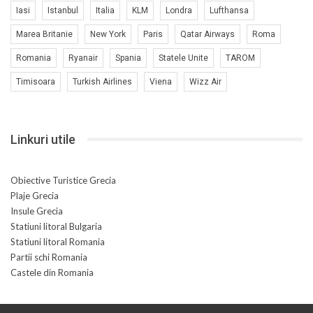
Iasi
Istanbul
Italia
KLM
Londra
Lufthansa
Marea Britanie
New York
Paris
Qatar Airways
Roma
Romania
Ryanair
Spania
Statele Unite
TAROM
Timisoara
Turkish Airlines
Viena
Wizz Air
Linkuri utile
Obiective Turistice Grecia
Plaje Grecia
Insule Grecia
Statiuni litoral Bulgaria
Statiuni litoral Romania
Partii schi Romania
Castele din Romania