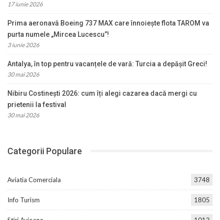
17 iunie 2026
Prima aeronavă Boeing 737 MAX care înnoiește flota TAROM va
purta numele „Mircea Lucescu”!
3 iunie 2026
Antalya, în top pentru vacanțele de vară: Turcia a depășit Greci!
30 mai 2026
Nibiru Costinești 2026: cum îți alegi cazarea dacă mergi cu
prietenii la festival
30 mai 2026
Categorii Populare
Aviatia Comerciala
3748
Info Turism
1805