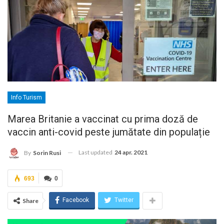
Info Turism
Marea Britanie a vaccinat cu prima doză de
vaccin anti-covid peste jumătate din populație
Last updated
24 apr. 2021
By
Sorin Rusi
693
0
Facebook
Twitter
Share