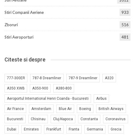
Stiri Avioane
1012
Stiri Companii Aeriene
933
Zboruri
516
Stiri Aeroporturi
481
Citeste si despre
777-300ER
787-8 Dreamliner
787-9 Dreamliner
A320
A350 XWB
A350-900
A380-800
Aeroportul International Henri Coanda - Bucuresti
Airbus
Air France
Amsterdam
Blue Air
Boeing
British Airways
Bucuresti
Chisinau
Cluj-Napoca
Constanta
Coronavirus
Dubai
Emirates
Frankfurt
Franta
Germania
Grecia