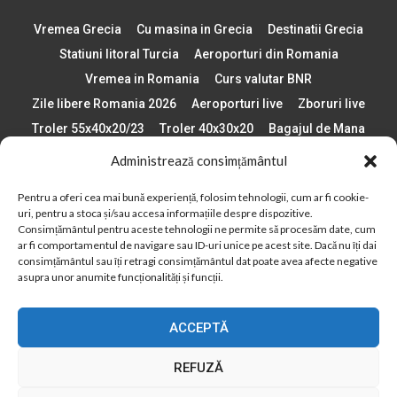
Vremea Grecia
Cu masina in Grecia
Destinatii Grecia
Statiuni litoral Turcia
Aeroporturi din Romania
Vremea in Romania
Curs valutar BNR
Zile libere Romania 2026
Aeroporturi live
Zboruri live
Troler 55x40x20/23
Troler 40x30x20
Bagajul de Mana
Paste 2026
Cele mai bune telefoane
Administrează consimțământul
Vigneta Bulgaria 2026
Statiuni schi Bulgaria
Pentru a oferi cea mai bună experiență, folosim tehnologii, cum ar fi cookie-
Plaje din Europa
Concerte Romania 2025
uri, pentru a stoca și/sau accesa informațiile despre dispozitive.
Asigurare de calatorie
Când se schimba ora în 2026
Consimțământul pentru aceste tehnologii ne permite să procesăm date, cum
ar fi comportamentul de navigare sau ID-uri unice pe acest site. Dacă nu îți dai
Calendar Formula 1 sezon 2026
Boarding Pass
consimțământul sau îți retragi consimțământul dat poate avea afecte negative
Despre AirlinesTravel.ro
Politică cookie-uri (UE)
asupra unor anumite funcționalități și funcții.
Politică cookie-uri (Regatul Unit)
Opt-out preferences
ACCEPTĂ
Cookie Policy (AU)
Politică cookie-uri (ZA)
Politică cookie-uri (Canada)
Politică cookie-uri (BR)
REFUZĂ