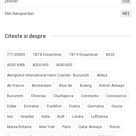
Zboruri
516
Stiri Aeroporturi
481
Citeste si despre
777-300ER
787-8 Dreamliner
787-9 Dreamliner
A320
A350 XWB
A350-900
A380-800
Aeroportul International Henri Coanda - Bucuresti
Airbus
Air France
Amsterdam
Blue Air
Boeing
British Airways
Bucuresti
Chisinau
Cluj-Napoca
Constanta
Coronavirus
Dubai
Emirates
Frankfurt
Franta
Germania
Grecia
Iasi
Istanbul
Italia
KLM
Londra
Lufthansa
Marea Britanie
New York
Paris
Qatar Airways
Roma