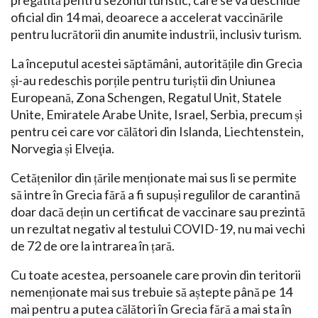
pregătită pentru sezonul turistic, care se va deschide
oficial din 14 mai, deoarece a accelerat vaccinările
pentru lucrătorii din anumite industrii, inclusiv turism.
La începutul acestei săptămâni, autoritățile din Grecia
și-au redeschis porțile pentru turiștii din Uniunea
Europeană, Zona Schengen, Regatul Unit, Statele
Unite, Emiratele Arabe Unite, Israel, Serbia, precum și
pentru cei care vor călători din Islanda, Liechtenstein,
Norvegia și Elveţia.
Cetățenilor din țările menționate mai sus li se permite
să intre în Grecia fără a fi supuși regulilor de carantină
doar dacă dețin un certificat de vaccinare sau prezintă
un rezultat negativ al testului COVID-19, nu mai vechi
de 72 de ore la intrarea în țară.
Cu toate acestea, persoanele care provin din teritorii
nemenționate mai sus trebuie să aștepte până pe 14
mai pentru a putea călători în Grecia fără a mai sta în