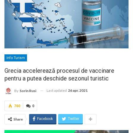
Info Turism
Grecia accelerează procesul de vaccinare
pentru a putea deschide sezonul turistic
Last updated
26 apr. 2021
By
Sorin Rusi
760
0
Facebook
Twitter
Share