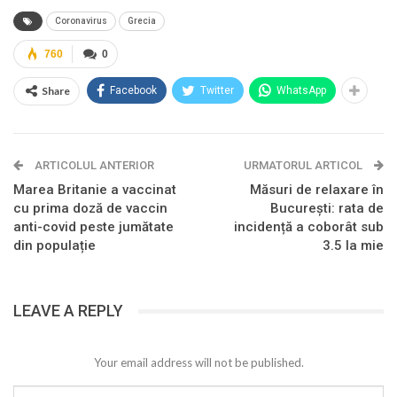
Coronavirus
Grecia
760
0
Share
Facebook
Twitter
WhatsApp
ARTICOLUL ANTERIOR
URMATORUL ARTICOL
Marea Britanie a vaccinat
Măsuri de relaxare în
cu prima doză de vaccin
București: rata de
anti-covid peste jumătate
incidență a coborât sub
din populație
3.5 la mie
LEAVE A REPLY
Your email address will not be published.