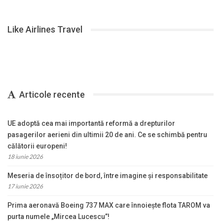
Like Airlines Travel
Articole recente
UE adoptă cea mai importantă reformă a drepturilor
pasagerilor aerieni din ultimii 20 de ani. Ce se schimbă pentru
călătorii europeni!
18 iunie 2026
Meseria de însoțitor de bord, între imagine și responsabilitate
17 iunie 2026
Prima aeronavă Boeing 737 MAX care înnoiește flota TAROM va
purta numele „Mircea Lucescu”!