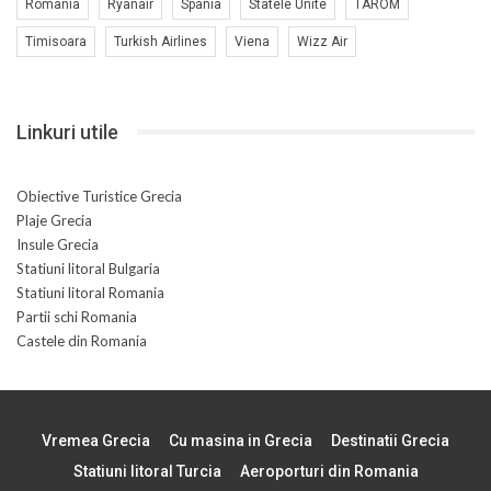
Romania
Ryanair
Spania
Statele Unite
TAROM
Timisoara
Turkish Airlines
Viena
Wizz Air
Linkuri utile
Obiective Turistice Grecia
Plaje Grecia
Insule Grecia
Statiuni litoral Bulgaria
Statiuni litoral Romania
Partii schi Romania
Castele din Romania
Vremea Grecia
Cu masina in Grecia
Destinatii Grecia
Statiuni litoral Turcia
Aeroporturi din Romania