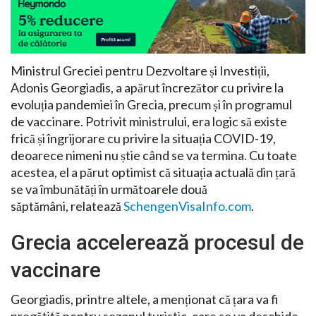
Ministrul Greciei pentru Dezvoltare și Investiții,
Adonis Georgiadis, a apărut încrezător cu privire la
evoluția pandemiei în Grecia, precum și în programul
de vaccinare. Potrivit ministrului, era logic să existe
frică și îngrijorare cu privire la situația COVID-19,
deoarece nimeni nu știe când se va termina. Cu toate
acestea, el a părut optimist că situația actuală din țară
se va îmbunătăți în următoarele două
săptămâni, relatează
SchengenVisaInfo.com
.
Grecia accelerează procesul de
vaccinare
Georgiadis, printre altele, a menționat că țara va fi