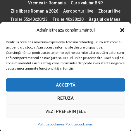
Vremea in Romania
Curs valutar BNR
Zile libere Romania 2026
Aeroporturi live
Zboruri live
Troler 55x40x20/23
Troler 40x30x20
Bagajul de Mana
Paste 2026
Cele mai bune telefoane
Administrează consimțământul
Vigneta Bulgaria 2026
Statiuni schi Bulgaria
Pentru a oferi cea mai bună experiență, folosim tehnologii, cum ar fi cookie-
Plaje din Europa
Concerte Romania 2025
uri, pentru a stoca și/sau accesa informațiile despre dispozitive.
Asigurare de calatorie
Când se schimba ora în 2026
Consimțământul pentru aceste tehnologii ne permite să procesăm date, cum
ar fi comportamentul de navigare sau ID-uri unice pe acest site. Dacă nu îți dai
Calendar Formula 1 sezon 2026
Boarding Pass
consimțământul sau îți retragi consimțământul dat poate avea afecte negative
Despre AirlinesTravel.ro
Politică cookie-uri (UE)
asupra unor anumite funcționalități și funcții.
Politică cookie-uri (Regatul Unit)
Opt-out preferences
ACCEPTĂ
Cookie Policy (AU)
Politică cookie-uri (ZA)
Politică cookie-uri (Canada)
Politică cookie-uri (BR)
REFUZĂ
2012 - 2025 © Toate drepturile rezervate
VEZI PREFERINȚELE
Din 2012, AirlinesTravel.ro este o platformă de informare online,
specializată în aviație și turism!
Politică cookie-uri
Politică cookie-uri