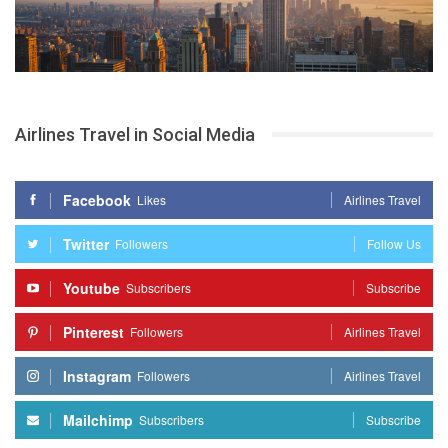
Airlines Travel in Social Media
Facebook
Likes
Airlines Travel
Twitter
Followers
Follow Us
Youtube
Subscribers
Subscribe
Pinterest
Followers
Airlines Travel
Instagram
Followers
Airlines Travel
Mailchimp
Subscribers
Subscribe