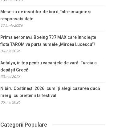
Meseria de însoțitor de bord, între imagine și
responsabilitate
17 iunie 2026
Prima aeronavă Boeing 737 MAX care înnoiește
flota TAROM va purta numele „Mircea Lucescu”!
3 iunie 2026
Antalya, în top pentru vacanțele de vară: Turcia a
depășit Greci!
30 mai 2026
Nibiru Costinești 2026: cum îți alegi cazarea dacă
mergi cu prietenii la festival
30 mai 2026
Categorii Populare