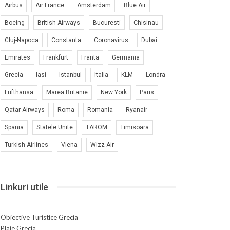
Airbus
Air France
Amsterdam
Blue Air
Boeing
British Airways
Bucuresti
Chisinau
Cluj-Napoca
Constanta
Coronavirus
Dubai
Emirates
Frankfurt
Franta
Germania
Grecia
Iasi
Istanbul
Italia
KLM
Londra
Lufthansa
Marea Britanie
New York
Paris
Qatar Airways
Roma
Romania
Ryanair
Spania
Statele Unite
TAROM
Timisoara
Turkish Airlines
Viena
Wizz Air
Linkuri utile
Obiective Turistice Grecia
Plaje Grecia