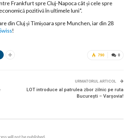
dintre Frankfurt spre Cluj-Napoca cât și cele spre
conomică pozitivă în ultimele luni”.
re din Cluj și Timișoara spre Munchen, iar din 28
 Swiss
!
n
790
0
URMATORUL ARTICOL
e
LOT introduce al patrulea zbor zilnic pe ruta
București – Varșovia!
ess will not be published.