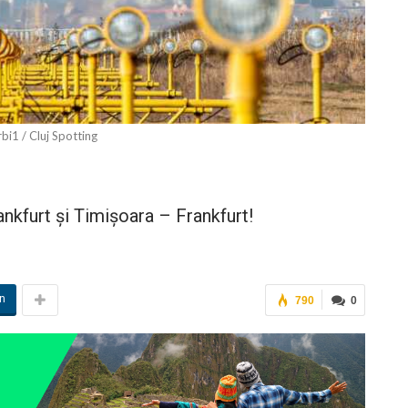
bi1 / Cluj Spotting
rankfurt și Timișoara – Frankfurt!
in
790
0