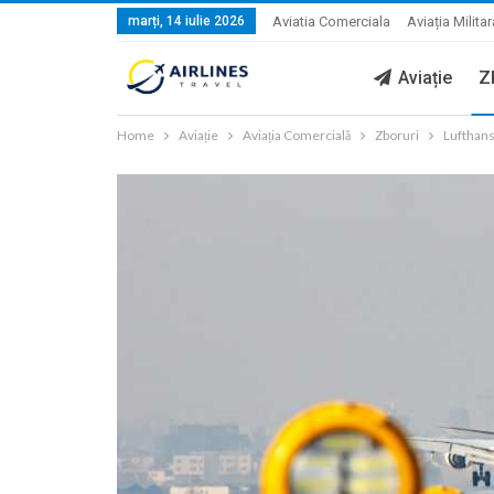
marți, 14 iulie 2026
Aviatia Comerciala
Aviația Militar
Aviație
Z
Home
Aviație
Aviația Comercială
Zboruri
Lufthansa