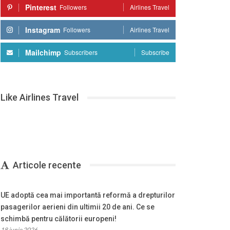
Pinterest
Followers
Airlines Travel
Instagram
Followers
Airlines Travel
Mailchimp
Subscribers
Subscribe
Like Airlines Travel
Articole recente
UE adoptă cea mai importantă reformă a drepturilor
pasagerilor aerieni din ultimii 20 de ani. Ce se
schimbă pentru călătorii europeni!
18 iunie 2026