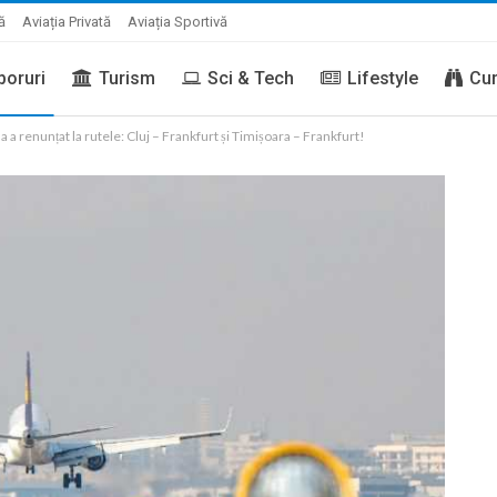
ă
Aviația Privată
Aviația Sportivă
boruri
Turism
Sci & Tech
Lifestyle
Cur
 a renunțat la rutele: Cluj – Frankfurt și Timișoara – Frankfurt!