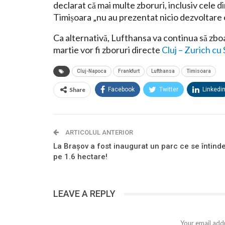
declarat că mai multe zboruri, inclusiv cele 
Timișoara „nu au prezentat nicio dezvoltare e
Ca alternativă, Lufthansa va continua să zboa
martie vor fi zboruri directe
Cluj – Zurich cu
Cluj-Napoca
Frankfurt
Lufthansa
Timisoara
Share
Facebook
Twitter
Linkedi
ARTICOLUL ANTERIOR
La Brașov a fost inaugurat un parc ce se întind
pe 1.6 hectare!
LEAVE A REPLY
Your email addr