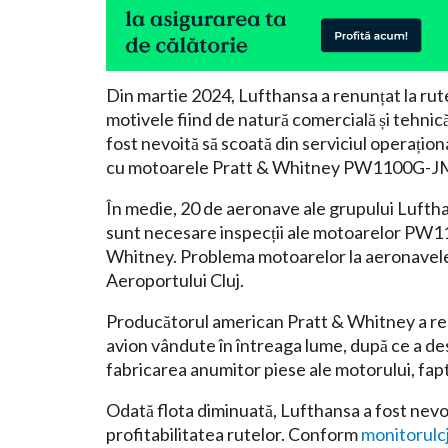
Din martie 2024, Lufthansa a renunțat la rute
motivele fiind de natură comercială și tehnică
fost nevoită să scoată din serviciul operațio
cu motoarele Pratt & Whitney PW1100G-J
În medie, 20 de aeronave ale grupului Luftha
sunt necesare inspecții ale motoarelor PW1
Whitney. Problema motoarelor la aeronavele 
Aeroportului Cluj.
Producătorul american Pratt & Whitney a re
avion vândute în întreaga lume, după ce a d
fabricarea anumitor piese ale motorului, fapt
Odată flota diminuată, Lufthansa a fost nevoi
profitabilitatea rutelor. Conform
monitorulcj