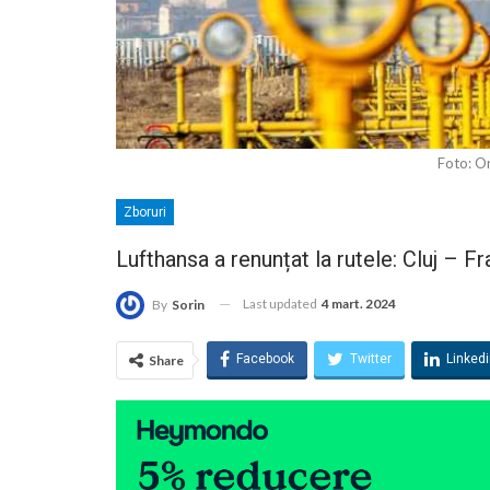
Foto: Or
Zboruri
Lufthansa a renunțat la rutele: Cluj – F
Last updated
4 mart. 2024
By
Sorin
Facebook
Twitter
Linked
Share