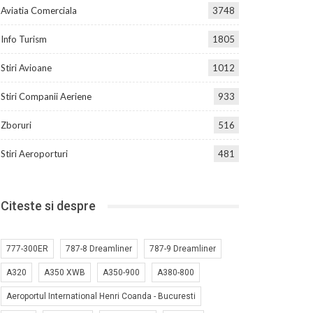
Aviatia Comerciala
3748
Info Turism
1805
Stiri Avioane
1012
Stiri Companii Aeriene
933
Zboruri
516
Stiri Aeroporturi
481
Citeste si despre
777-300ER
787-8 Dreamliner
787-9 Dreamliner
A320
A350 XWB
A350-900
A380-800
Aeroportul International Henri Coanda - Bucuresti