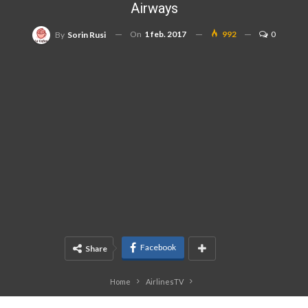
Airways
On
1 feb. 2017
992
0
By
Sorin Rusi
Facebook
Share
Home
AirlinesTV