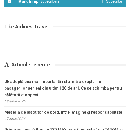
Mailchimp
Subscribers
Subscribe
Like Airlines Travel
Articole recente
UE adoptă cea mai importantă reformă a drepturilor
pasagerilor aerieni din ultimii 20 de ani. Ce se schimbă pentru
călătorii europeni!
18 iunie 2026
Meseria de însoțitor de bord, între imagine și responsabilitate
17 iunie 2026
Prima aeronavă Boeing 737 MAX care înnoiește flota TAROM va