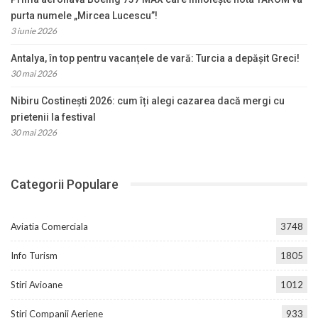
purta numele „Mircea Lucescu”!
3 iunie 2026
Antalya, în top pentru vacanțele de vară: Turcia a depășit Greci!
30 mai 2026
Nibiru Costinești 2026: cum îți alegi cazarea dacă mergi cu
prietenii la festival
30 mai 2026
Categorii Populare
Aviatia Comerciala
3748
Info Turism
1805
Stiri Avioane
1012
Stiri Companii Aeriene
933