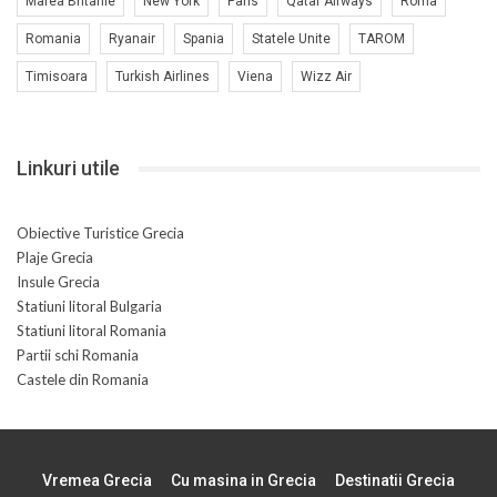
Marea Britanie
New York
Paris
Qatar Airways
Roma
Romania
Ryanair
Spania
Statele Unite
TAROM
Timisoara
Turkish Airlines
Viena
Wizz Air
Linkuri utile
Obiective Turistice Grecia
Plaje Grecia
Insule Grecia
Statiuni litoral Bulgaria
Statiuni litoral Romania
Partii schi Romania
Castele din Romania
Vremea Grecia
Cu masina in Grecia
Destinatii Grecia