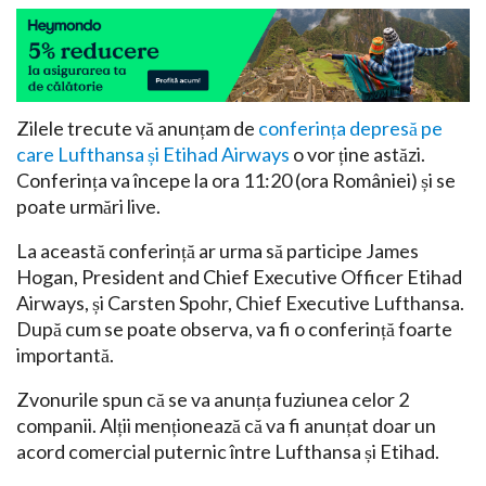
Zilele trecute vă anunțam de
conferința depresă pe
care Lufthansa și Etihad Airways
o vor ține astăzi.
Conferința va începe la ora 11:20 (ora României) și se
poate urmări live.
La această conferință ar urma să participe James
Hogan, President and Chief Executive Officer Etihad
Airways, și Carsten Spohr, Chief Executive Lufthansa.
După cum se poate observa, va fi o conferință foarte
importantă.
Zvonurile spun că se va anunța fuziunea celor 2
companii. Alții menționează că va fi anunțat doar un
acord comercial puternic între Lufthansa și Etihad.