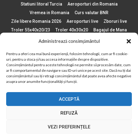
Statiuni litoral Turcia
Aeroporturi din Romania
Vremea in Romania
Curs valutar BNR
Zile libere Romania 2026
Aeroporturi live
Zboruri live
Troler 55x40x20/23
Troler 40x30x20
Bagajul de Mana
Paste 2026
Cele mai bune telefoane
Administrează consimțământul
Vigneta Bulgaria 2026
Statiuni schi Bulgaria
Pentru a oferi cea mai bună experiență, folosim tehnologii, cum ar fi cookie-
Plaje din Europa
Concerte Romania 2025
uri, pentru a stoca și/sau accesa informațiile despre dispozitive.
Asigurare de calatorie
Când se schimba ora în 2026
Consimțământul pentru aceste tehnologii ne permite să procesăm date, cum
ar fi comportamentul de navigare sau ID-uri unice pe acest site. Dacă nu îți dai
Calendar Formula 1 sezon 2026
Boarding Pass
consimțământul sau îți retragi consimțământul dat poate avea afecte negative
Despre AirlinesTravel.ro
Politică cookie-uri (UE)
asupra unor anumite funcționalități și funcții.
Politică cookie-uri (Regatul Unit)
Opt-out preferences
ACCEPTĂ
Cookie Policy (AU)
Politică cookie-uri (ZA)
Politică cookie-uri (Canada)
Politică cookie-uri (BR)
REFUZĂ
2012 - 2025 © Toate drepturile rezervate
VEZI PREFERINȚELE
Din 2012, AirlinesTravel.ro este o platformă de informare online,