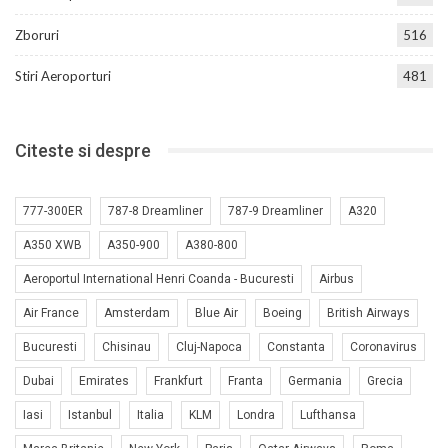
Zboruri
516
Stiri Aeroporturi
481
Citeste si despre
777-300ER
787-8 Dreamliner
787-9 Dreamliner
A320
A350 XWB
A350-900
A380-800
Aeroportul International Henri Coanda - Bucuresti
Airbus
Air France
Amsterdam
Blue Air
Boeing
British Airways
Bucuresti
Chisinau
Cluj-Napoca
Constanta
Coronavirus
Dubai
Emirates
Frankfurt
Franta
Germania
Grecia
Iasi
Istanbul
Italia
KLM
Londra
Lufthansa