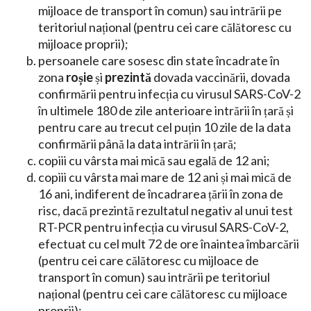
mijloace de transport în comun) sau intrării pe
teritoriul național (pentru cei care călătoresc cu
mijloace proprii);
persoanele care sosesc din state încadrate în
zona
roșie
și
prezintă
dovada vaccinării, dovada
confirmării pentru infecția cu virusul SARS-CoV-2
în ultimele 180 de zile anterioare intrării în țară și
pentru care au trecut cel puțin 10 zile de la data
confirmării până la data intrării în țară;
copiii cu vârsta mai mică sau egală de 12 ani;
copiii cu vârsta mai mare de 12 ani și mai mică de
16 ani, indiferent de încadrarea țării în zona de
risc, dacă prezintă rezultatul negativ al unui test
RT-PCR pentru infecția cu virusul SARS-CoV-2,
efectuat cu cel mult 72 de ore înaintea îmbarcării
(pentru cei care călătoresc cu mijloace de
transport în comun) sau intrării pe teritoriul
național (pentru cei care călătoresc cu mijloace
proprii);