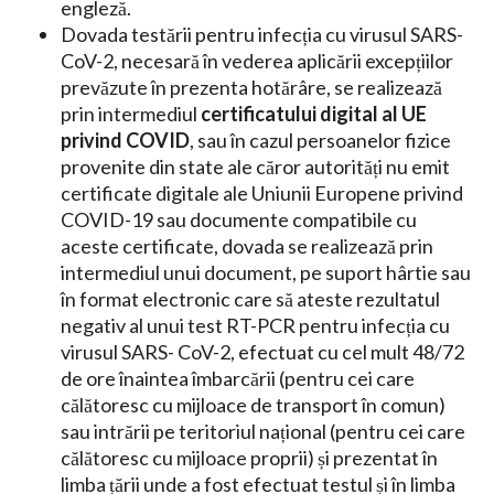
engleză.
Dovada testării pentru infecția cu virusul SARS-
CoV-2, necesară în vederea aplicării excepțiilor
prevăzute în prezenta hotărâre, se realizează
prin intermediul
certificatului digital al UE
privind COVID
, sau în cazul persoanelor fizice
provenite din state ale căror autorități nu emit
certificate digitale ale Uniunii Europene privind
COVID-19 sau documente compatibile cu
aceste certificate, dovada se realizează prin
intermediul unui document, pe suport hârtie sau
în format electronic care să ateste rezultatul
negativ al unui test RT-PCR pentru infecția cu
virusul SARS- CoV-2, efectuat cu cel mult 48/72
de ore înaintea îmbarcării (pentru cei care
călătoresc cu mijloace de transport în comun)
sau intrării pe teritoriul național (pentru cei care
călătoresc cu mijloace proprii) și prezentat în
limba țării unde a fost efectuat testul și în limba