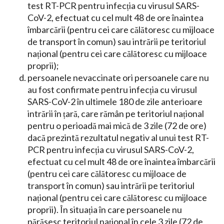
test RT-PCR pentru infecția cu virusul SARS-
CoV-2, efectuat cu cel mult 48 de ore înaintea
îmbarcării (pentru cei care călătoresc cu mijloace
de transport în comun) sau intrării pe teritoriul
național (pentru cei care călătoresc cu mijloace
proprii);
persoanele nevaccinate ori persoanele care nu
au fost confirmate pentru infecția cu virusul
SARS-CoV-2 în ultimele 180 de zile anterioare
intrării în țară, care rămân pe teritoriul național
pentru o perioadă mai mică de 3 zile (72 de ore)
dacă prezintă rezultatul negativ al unui test RT-
PCR pentru infecția cu virusul SARS-CoV-2,
efectuat cu cel mult 48 de ore înaintea îmbarcării
(pentru cei care călătoresc cu mijloace de
transport în comun) sau intrării pe teritoriul
național (pentru cei care călătoresc cu mijloace
proprii). În situația în care persoanele nu
părăsesc teritoriul național în cele 3 zile (72 de