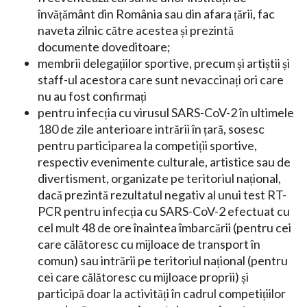
învățământ din România sau din afara țării, fac
naveta zilnic către acestea și prezintă
documente doveditoare;
membrii delegațiilor sportive, precum și artiștii și
staff-ul acestora care sunt nevaccinați ori care
nu au fost confirmați
pentru infecția cu virusul SARS-CoV-2 în ultimele
180 de zile anterioare intrării în țară, sosesc
pentru participarea la competiții sportive,
respectiv evenimente culturale, artistice sau de
divertisment, organizate pe teritoriul național,
dacă prezintă rezultatul negativ al unui test RT-
PCR pentru infecția cu SARS-CoV-2 efectuat cu
cel mult 48 de ore înaintea îmbarcării (pentru cei
care călătoresc cu mijloace de transport în
comun) sau intrării pe teritoriul național (pentru
cei care călătoresc cu mijloace proprii) și
participă doar la activități în cadrul competițiilor