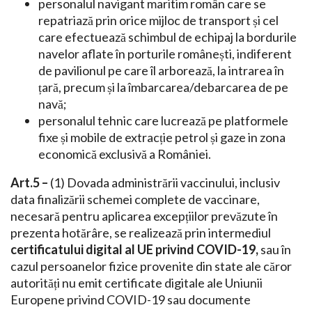
personalul navigant maritim român care se
repatriază prin orice mijloc de transport și cel
care efectuează schimbul de echipaj la bordurile
navelor aflate în porturile românești, indiferent
de pavilionul pe care îl arborează, la intrarea în
țară, precum și la îmbarcarea/debarcarea de pe
navă;
personalul tehnic care lucrează pe platformele
fixe și mobile de extracție petrol și gaze in zona
economică exclusivă a României.
Art.5 –
(1) Dovada administrării vaccinului, inclusiv
data finalizării schemei complete de vaccinare,
necesară pentru aplicarea excepțiilor prevăzute în
prezenta hotărâre, se realizează prin intermediul
certificatului digital al UE privind COVID-19,
sau în
cazul persoanelor fizice provenite din state ale căror
autorități nu emit certificate digitale ale Uniunii
Europene privind COVID-19 sau documente