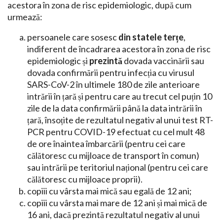
acestora în zona de risc epidemiologic, după cum
urmează:
persoanele care sosesc
din statele terțe
,
indiferent de încadrarea acestora în zona de risc
epidemiologic și
prezintă
dovada vaccinării sau
dovada confirmării pentru infecția cu virusul
SARS-CoV-2 în ultimele 180 de zile anterioare
intrării în țară și pentru care au trecut cel puțin 10
zile de la data confirmării până la data intrării în
țară, însoțite de rezultatul negativ al unui test RT-
PCR pentru COVID-19 efectuat cu cel mult 48
de ore înaintea îmbarcării (pentru cei care
călătoresc cu mijloace de transport în comun)
sau intrării pe teritoriul național (pentru cei care
călătoresc cu mijloace proprii).
copiii cu vârsta mai mică sau egală de 12 ani;
copiii cu vârsta mai mare de 12 ani și mai mică de
16 ani, dacă prezintă rezultatul negativ al unui