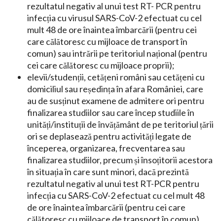
rezultatul negativ al unui test RT- PCR pentru
infecția cu virusul SARS-CoV-2 efectuat cu cel
mult 48 de ore înaintea îmbarcării (pentru cei
care călătoresc cu mijloace de transport în
comun) sau intrării pe teritoriul național (pentru
cei care călătoresc cu mijloace proprii);
elevii/studenții, cetățeni români sau cetățeni cu
domiciliul sau reședința în afara României, care
au de susținut examene de admitere ori pentru
finalizarea studiilor sau care încep studiile în
unități/instituții de învățământ de pe teritoriul țării
ori se deplasează pentru activități legate de
începerea, organizarea, frecventarea sau
finalizarea studiilor, precum și însoțitorii acestora
în situația în care sunt minori, dacă prezintă
rezultatul negativ al unui test RT-PCR pentru
infecția cu SARS-CoV-2 efectuat cu cel mult 48
de ore înaintea îmbarcării (pentru cei care
călătoresc cu mijloace de transport în comun)