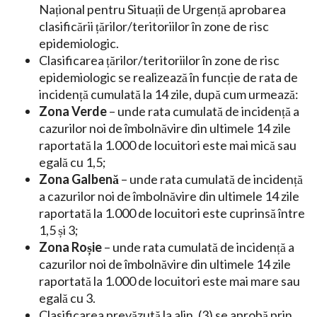
Național pentru Situații de Urgență aprobarea
clasificării țărilor/teritoriilor în zone de risc
epidemiologic.
Clasificarea țărilor/teritoriilor în zone de risc
epidemiologic se realizează în funcție de rata de
incidență cumulată la 14 zile, după cum urmează:
Zona Verde
– unde rata cumulată de incidență a
cazurilor noi de îmbolnăvire din ultimele 14 zile
raportată la 1.000 de locuitori este mai mică sau
egală cu 1,5;
Zona Galbenă
– unde rata cumulată de incidență
a cazurilor noi de îmbolnăvire din ultimele 14 zile
raportată la 1.000 de locuitori este cuprinsă între
1,5 și 3;
Zona Roșie
– unde rata cumulată de incidență a
cazurilor noi de îmbolnăvire din ultimele 14 zile
raportată la 1.000 de locuitori este mai mare sau
egală cu 3.
Clasificarea prevăzută la alin. (3) se aprobă prin