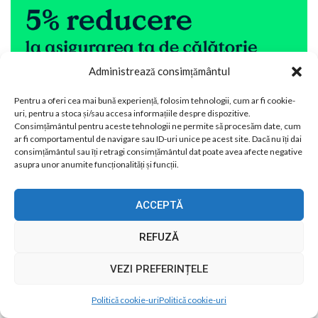
Administrează consimțământul
Pentru a oferi cea mai bună experiență, folosim tehnologii, cum ar fi cookie-
uri, pentru a stoca și/sau accesa informațiile despre dispozitive.
Consimțământul pentru aceste tehnologii ne permite să procesăm date, cum
ar fi comportamentul de navigare sau ID-uri unice pe acest site. Dacă nu îți dai
consimțământul sau îți retragi consimțământul dat poate avea afecte negative
asupra unor anumite funcționalități și funcții.
ACCEPTĂ
REFUZĂ
Airlines Travel in Social Media
VEZI PREFERINȚELE
Facebook
Likes
Airlines Travel
Politică cookie-uri
Politică cookie-uri