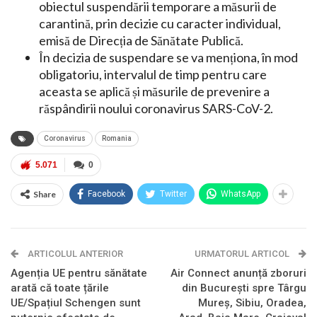
obiectul suspendării temporare a măsurii de
carantină, prin decizie cu caracter individual,
emisă de Direcția de Sănătate Publică.
În decizia de suspendare se va menționa, în mod
obligatoriu, intervalul de timp pentru care
aceasta se aplică și măsurile de prevenire a
răspândirii noului coronavirus SARS-CoV-2.
Coronavirus
Romania
5.071
0
Share
Facebook
Twitter
WhatsApp
ARTICOLUL ANTERIOR
URMATORUL ARTICOL
Agenția UE pentru sănătate
Air Connect anunță zboruri
arată că toate țările
din București spre Târgu
UE/Spațiul Schengen sunt
Mureș, Sibiu, Oradea,