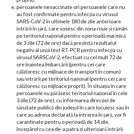
persoanele nevaccinate ori persoanele care nu
au fost confirmate pentru infecția cu virusul
SARS-CoV-2 în ultimele 180 de zile anterioare
intrării în țară, care sosesc din zona roșie și rămân
pe teritoriul național pentru o perioadă mai mică
de 3 zile (72 de ore) dacă prezintă rezultatul
negativ al unui test RT-PCR pentru infecția cu
virusul SARSCoV-2, efectuat cu cel mult 72 de
ore înaintea îmbarcării (pentru cei care
călătoresc cu mijloace de transport în comun)
sau intrării pe teritoriul național (pentru cei care
călătoresc cu mijloace proprii). În situația în care
persoanele nu părăsesc teritoriul național în cele
3 zile (72 de ore), cu informarea direcției de
sănătate publică din județul în care locuiesc sau în
care au adresa declarată la intrarea în țară, vor fi
carantinate pentru o perioadă de 14 zile,
începând cu cea de-a patra zi ulterioară intrării