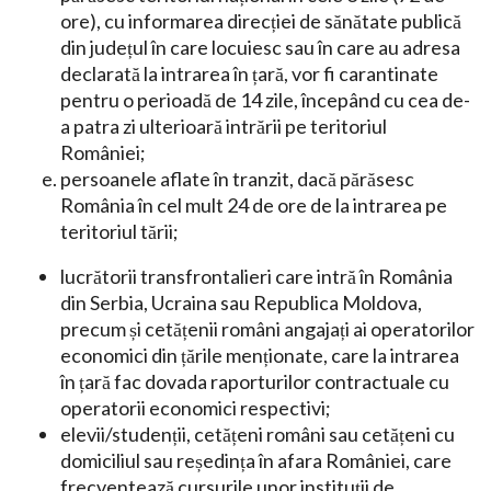
ore), cu informarea direcției de sănătate publică
din județul în care locuiesc sau în care au adresa
declarată la intrarea în țară, vor fi carantinate
pentru o perioadă de 14 zile, începând cu cea de-
a patra zi ulterioară intrării pe teritoriul
României;
persoanele aflate în tranzit, dacă părăsesc
România în cel mult 24 de ore de la intrarea pe
teritoriul tării;
lucrătorii transfrontalieri care intră în România
din Serbia, Ucraina sau Republica Moldova,
precum și cetățenii români angajați ai operatorilor
economici din țările menționate, care la intrarea
în țară fac dovada raporturilor contractuale cu
operatorii economici respectivi;
elevii/studenții, cetățeni români sau cetățeni cu
domiciliul sau reședința în afara României, care
frecventează cursurile unor instituții de