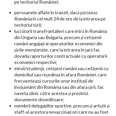
pe teritoriul României;
persoanele aflate în tranzit, dacă părăsesc
România în cel mult 24 de ore de la intrarea pe
teritoriul tării;
lucrătorii transfrontalieri care intră în România
din Ungaria sau Bulgaria, precum și cetățenii
români angajați ai operatorilor economici din
țările menționate, care la intrarea în țară fac
dovada raporturilor contractuale cu operatorii
economici respectivi;
elevii/studenții, cetățeni români sau cetățenii cu
domiciliul sau reședința în afara României, care
frecventează cursurile unor instituții de
învățământ din România sau din afara țării, fac
naveta zilnic către acestea și prezintă
documente doveditoare;
membrii delegațiilor sportive, precum și artiștii și
staff-ul acestora nevaccinați ori care nu au fost