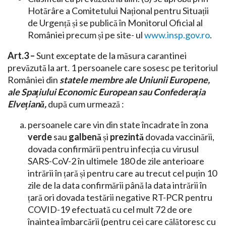
Hotărâre a Comitetului Național pentru Situații
de Urgență și se publică în Monitorul Oficial al
României precum și pe site- ul
www.insp.gov.ro
.
Art.3 –
Sunt exceptate de la măsura carantinei
prevăzută la art. 1 persoanele care sosesc pe teritoriul
României din
statele membre ale Uniunii Europene,
ale Spațiului Economic European sau Confederația
Elvețiană,
după cum urmează :
persoanele care vin din state încadrate în zona
verde
sau
galbenă
și
prezintă
dovada vaccinării,
dovada confirmării pentru infecția cu virusul
SARS-CoV-2 în ultimele 180 de zile anterioare
intrării în țară și pentru care au trecut cel puțin 10
zile de la data confirmării până la data intrării în
țară ori dovada testării negative RT-PCR pentru
COVID-19 efectuată cu cel mult 72 de ore
înaintea îmbarcării (pentru cei care călătoresc cu