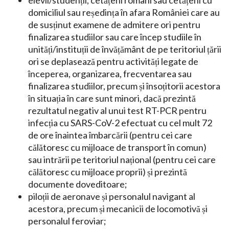
elevii/studenții, cetățeni români sau cetățeni cu
domiciliul sau reședința în afara României care au
de susținut examene de admitere ori pentru
finalizarea studiilor sau care încep studiile în
unități/instituții de învățământ de pe teritoriul țării
ori se deplasează pentru activități legate de
începerea, organizarea, frecventarea sau
finalizarea studiilor, precum și însoțitorii acestora
în situația în care sunt minori, dacă prezintă
rezultatul negativ al unui test RT-PCR pentru
infecția cu SARS-CoV-2 efectuat cu cel mult 72
de ore înaintea îmbarcării (pentru cei care
călătoresc cu mijloace de transport în comun)
sau intrării pe teritoriul național (pentru cei care
călătoresc cu mijloace proprii) și prezintă
documente doveditoare;
piloții de aeronave și personalul navigant al
acestora, precum și mecanicii de locomotivă și
personalul feroviar;