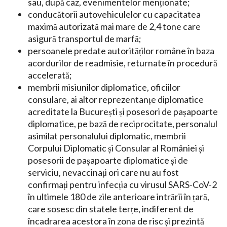
sau, după caz, evenimentelor menționate;
conducătorii autovehiculelor cu capacitatea
maximă autorizată mai mare de 2,4 tone care
asigură transportul de marfă;
persoanele predate autorităților române în baza
acordurilor de readmisie, returnate în procedură
accelerată;
membrii misiunilor diplomatice, oficiilor
consulare, ai altor reprezentanțe diplomatice
acreditate la București și posesori de pașapoarte
diplomatice, pe bază de reciprocitate, personalul
asimilat personalului diplomatic, membrii
Corpului Diplomatic și Consular al României și
posesorii de pașapoarte diplomatice și de
serviciu, nevaccinați ori care nu au fost
confirmați pentru infecția cu virusul SARS-CoV-2
în ultimele 180 de zile anterioare intrării în țară,
care sosesc din statele terțe, indiferent de
încadrarea acestora în zona de risc și prezintă