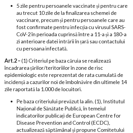
5 zile pentru persoanele vaccinate și pentru care
au trecut 10 zile de la finalizarea schemei de
vaccinare, precum și pentru persoanele care au
fost confirmate pentru infecția cu virusul SARS-
CoV-2 în perioada cuprinsă între a 11-a și a 180-a
zi anterioare datei intrării în țară sau contactului
cu persoana infectată.
Art.2 –
(1) Criteriul pe baza căruia se realizează
încadrarea țărilor/teritoriilor în zone de risc
epidemiologic este reprezentat de rata cumulată de
incidență a cazurilor noi de îmbolnăvire din ultimele 14
zile raportată la 1.000 de locuitori.
Pe baza criteriului prevăzut la alin. (1), Institutul
Național de Sănătate Publică, în temeiul
indicatorilor publicați de European Centre for
Disease Prevention and Control (ECDC),
actualizează săptămânal și propune Comitetului