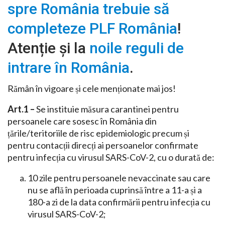
spre România trebuie să
completeze PLF România
!
Atenție și la
noile reguli de
intrare în România
.
Rămân în vigoare și cele menționate mai jos!
Art.1 –
Se instituie măsura carantinei pentru
persoanele care sosesc în România din
țările/teritoriile de risc epidemiologic precum și
pentru contacții direcți ai persoanelor confirmate
pentru infecția cu virusul SARS-CoV-2, cu o durată de:
10 zile pentru persoanele nevaccinate sau care
nu se află în perioada cuprinsă între a 11-a și a
180-a zi de la data confirmării pentru infecția cu
virusul SARS-CoV-2;