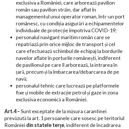
exclusiva a României, care arborează pavilion
român sau pavilion străin, dar aflat în
managementul unui operator roman, într-un port
românesc, cu condiția asigurări a echipamentelor
individuale de protecție împotriva COVID-19;
personalul navigant maritim român care se
repatriază prin orice mijloc de transport și cel
care efectuează schimbul de echipaj la bordurile
navelor aflate în porturile românești, indiferent
de pavilionul pe care îl arborează, la intrarea în
țară, precum și la îmbarcarea/debarcarea de pe
navă;
personalul tehnic care lucrează pe platformele
fixe și mobile de extracție petrol și gaze in zona
exclusiva economică a României.
Art.4 –
Sunt exceptate de la măsura carantinei
prevăzută la art. 1 persoanele care sosesc pe teritoriul
României
din statele terțe
,
indiferent de încadrarea