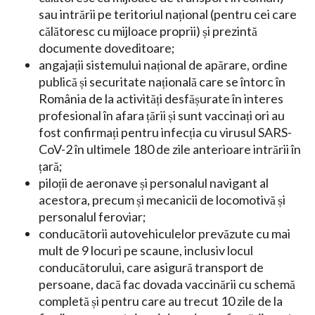
sau intrării pe teritoriul național (pentru cei care
călătoresc cu mijloace proprii) și prezintă
documente doveditoare;
angajații sistemului național de apărare, ordine
publică și securitate națională care se întorc în
România de la activități desfășurate în interes
profesional în afara țării și sunt vaccinați ori au
fost confirmați pentru infecția cu virusul SARS-
CoV-2 în ultimele 180 de zile anterioare intrării în
țară;
piloții de aeronave și personalul navigant al
acestora, precum și mecanicii de locomotivă și
personalul feroviar;
conducătorii autovehiculelor prevăzute cu mai
mult de 9 locuri pe scaune, inclusiv locul
conducătorului, care asigură transport de
persoane, dacă fac dovada vaccinării cu schemă
completă și pentru care au trecut 10 zile de la