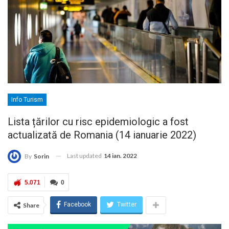
Info Turism
Lista țărilor cu risc epidemiologic a fost
actualizată de Romania (14 ianuarie 2022)
Last updated
14 ian. 2022
By
Sorin
5.071
0
Facebook
Twitter
Share