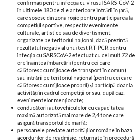
confirmați pentru infecția cu virusul SARS-CoV-2
în ultimele 180 de zile anterioare intrării în țară,
care sosesc din zona roșie pentru participarea la
competiții sportive, respectiv evenimente
culturale, artistice sau de divertisment,
organizate pe teritoriul național, dacă prezintă
rezultatul negativ al unui test RT-PCR pentru
infecția cu SARSCoV-2 efectuat cu cel mult 72 de
ore înaintea îmbarcării (pentru cei care
călătoresc cu mijloace de transport în comun)
sau intrării pe teritoriul național (pentru cei care
călătoresc cu mijloace proprii) și participă doar la
activități în cadrul competițiilor sau, după caz,
evenimentelor menționate;
conducătorii autovehiculelor cu capacitatea
maximă autorizată mai mare de 2,4 tone care
asigură transportul de marfă;
persoanele predate autorităților române în baza
acordurilor de readmisie, returnate în procedură