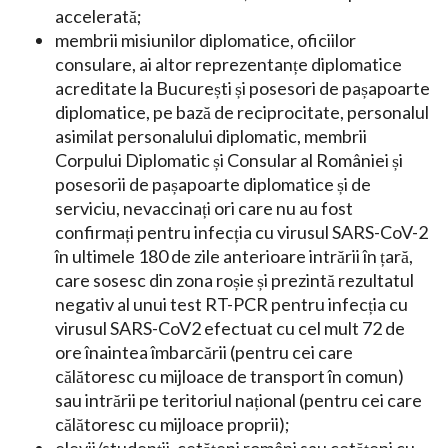
accelerată;
membrii misiunilor diplomatice, oficiilor
consulare, ai altor reprezentanțe diplomatice
acreditate la București și posesori de pașapoarte
diplomatice, pe bază de reciprocitate, personalul
asimilat personalului diplomatic, membrii
Corpului Diplomatic și Consular al României și
posesorii de pașapoarte diplomatice și de
serviciu, nevaccinați ori care nu au fost
confirmați pentru infecția cu virusul SARS-CoV-2
în ultimele 180 de zile anterioare intrării în țară,
care sosesc din zona roșie și prezintă rezultatul
negativ al unui test RT-PCR pentru infecția cu
virusul SARS-CoV2 efectuat cu cel mult 72 de
ore înaintea îmbarcării (pentru cei care
călătoresc cu mijloace de transport în comun)
sau intrării pe teritoriul național (pentru cei care
călătoresc cu mijloace proprii);