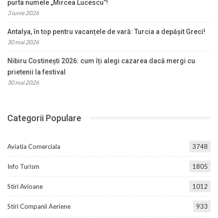
purta numele „Mircea Lucescu”!
3 iunie 2026
Antalya, în top pentru vacanțele de vară: Turcia a depășit Greci!
30 mai 2026
Nibiru Costinești 2026: cum îți alegi cazarea dacă mergi cu
prietenii la festival
30 mai 2026
Categorii Populare
Aviatia Comerciala
3748
Info Turism
1805
Stiri Avioane
1012
Stiri Companii Aeriene
933