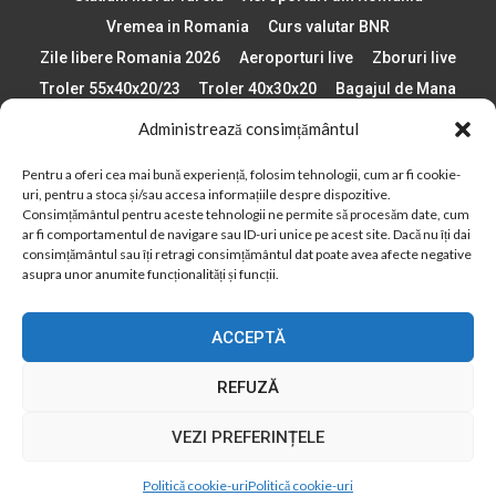
Vremea in Romania
Curs valutar BNR
Zile libere Romania 2026
Aeroporturi live
Zboruri live
Troler 55x40x20/23
Troler 40x30x20
Bagajul de Mana
Paste 2026
Cele mai bune telefoane
Administrează consimțământul
Vigneta Bulgaria 2026
Statiuni schi Bulgaria
Pentru a oferi cea mai bună experiență, folosim tehnologii, cum ar fi cookie-
Plaje din Europa
Concerte Romania 2025
uri, pentru a stoca și/sau accesa informațiile despre dispozitive.
Asigurare de calatorie
Când se schimba ora în 2026
Consimțământul pentru aceste tehnologii ne permite să procesăm date, cum
ar fi comportamentul de navigare sau ID-uri unice pe acest site. Dacă nu îți dai
Calendar Formula 1 sezon 2026
Boarding Pass
consimțământul sau îți retragi consimțământul dat poate avea afecte negative
Despre AirlinesTravel.ro
Politică cookie-uri (UE)
asupra unor anumite funcționalități și funcții.
Politică cookie-uri (Regatul Unit)
Opt-out preferences
ACCEPTĂ
Cookie Policy (AU)
Politică cookie-uri (ZA)
Politică cookie-uri (Canada)
Politică cookie-uri (BR)
REFUZĂ
2012 - 2025 © Toate drepturile rezervate
VEZI PREFERINȚELE
Din 2012, AirlinesTravel.ro este o platformă de informare online,
specializată în aviație și turism!
Politică cookie-uri
Politică cookie-uri