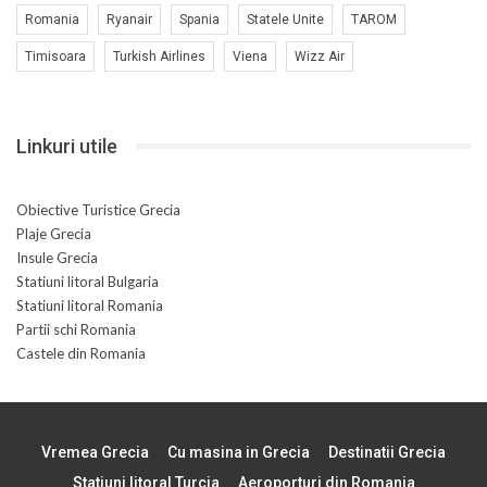
Romania
Ryanair
Spania
Statele Unite
TAROM
Timisoara
Turkish Airlines
Viena
Wizz Air
Linkuri utile
Obiective Turistice Grecia
Plaje Grecia
Insule Grecia
Statiuni litoral Bulgaria
Statiuni litoral Romania
Partii schi Romania
Castele din Romania
Vremea Grecia
Cu masina in Grecia
Destinatii Grecia
Statiuni litoral Turcia
Aeroporturi din Romania