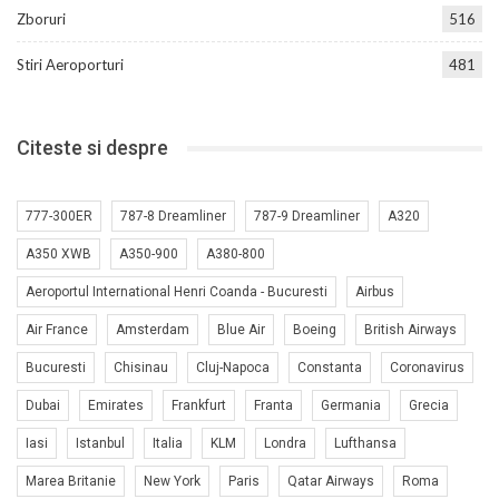
Zboruri
516
Stiri Aeroporturi
481
Citeste si despre
777-300ER
787-8 Dreamliner
787-9 Dreamliner
A320
A350 XWB
A350-900
A380-800
Aeroportul International Henri Coanda - Bucuresti
Airbus
Air France
Amsterdam
Blue Air
Boeing
British Airways
Bucuresti
Chisinau
Cluj-Napoca
Constanta
Coronavirus
Dubai
Emirates
Frankfurt
Franta
Germania
Grecia
Iasi
Istanbul
Italia
KLM
Londra
Lufthansa
Marea Britanie
New York
Paris
Qatar Airways
Roma