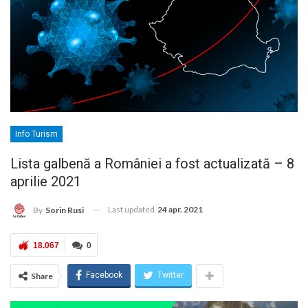
Info Turism
Lista galbenă a României a fost actualizată – 8
aprilie 2021
Last updated
24 apr. 2021
By
Sorin Rusi
18.067
0
Facebook
Twitter
Share