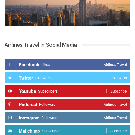
Airlines Travel in Social Media
Facebook
Likes
Airlines Travel
Twitter
Followers
Follow Us
Youtube
Subscribers
Subscribe
Pinterest
Followers
Airlines Travel
Instagram
Followers
Airlines Travel
Mailchimp
Subscribers
Subscribe