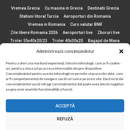
Vremea Grecia
Cu masina in Grecia
Destinatii Grecia
Statiuni litoral Turcia
Aeroporturi din Romania
Vremea in Romania
Curs valutar BNR
Zile libere Romania 2026
Aeroporturi live
Zboruri live
Troler 55x40x20/23
Troler 40x30x20
Bagajul de Mana
Paste 2026
Cele mai bune telefoane
Administrează consimțământul
Vigneta Bulgaria 2026
Statiuni schi Bulgaria
Pentru a oferi cea mai bună experiență, folosim tehnologii, cum ar fi cookie-
Plaje din Europa
Concerte Romania 2025
uri, pentru a stoca și/sau accesa informațiile despre dispozitive.
Asigurare de calatorie
Când se schimba ora în 2026
Consimțământul pentru aceste tehnologii ne permite să procesăm date, cum
ar fi comportamentul de navigare sau ID-uri unice pe acest site. Dacă nu îți dai
Calendar Formula 1 sezon 2026
Boarding Pass
consimțământul sau îți retragi consimțământul dat poate avea afecte negative
Despre AirlinesTravel.ro
Politică cookie-uri (UE)
asupra unor anumite funcționalități și funcții.
Politică cookie-uri (Regatul Unit)
Opt-out preferences
ACCEPTĂ
Cookie Policy (AU)
Politică cookie-uri (ZA)
Politică cookie-uri (Canada)
Politică cookie-uri (BR)
REFUZĂ
2012 - 2025 © Toate drepturile rezervate