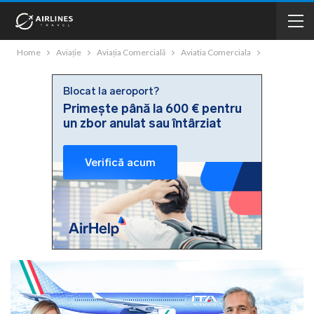
Home
Aviație
Aviația Comercială
Aviatia Comerciala