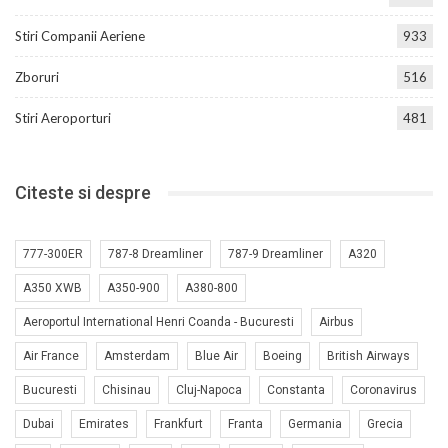
Stiri Companii Aeriene
933
Zboruri
516
Stiri Aeroporturi
481
Citeste si despre
777-300ER
787-8 Dreamliner
787-9 Dreamliner
A320
A350 XWB
A350-900
A380-800
Aeroportul International Henri Coanda - Bucuresti
Airbus
Air France
Amsterdam
Blue Air
Boeing
British Airways
Bucuresti
Chisinau
Cluj-Napoca
Constanta
Coronavirus
Dubai
Emirates
Frankfurt
Franta
Germania
Grecia