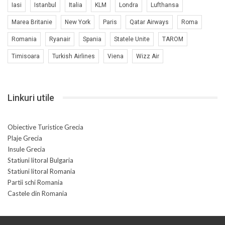
Iasi
Istanbul
Italia
KLM
Londra
Lufthansa
Marea Britanie
New York
Paris
Qatar Airways
Roma
Romania
Ryanair
Spania
Statele Unite
TAROM
Timisoara
Turkish Airlines
Viena
Wizz Air
Linkuri utile
Obiective Turistice Grecia
Plaje Grecia
Insule Grecia
Statiuni litoral Bulgaria
Statiuni litoral Romania
Partii schi Romania
Castele din Romania