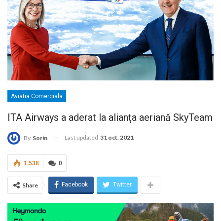
Aviatia Comerciala
ITA Airways a aderat la alianța aeriană SkyTeam
Last updated
31 oct. 2021
By
Sorin
1.538
0
Facebook
Twitter
Share