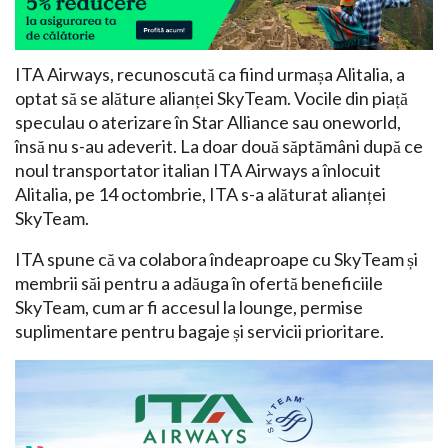
ITA Airways, recunoscută ca fiind urmașa Alitalia, a
optat să se alăture alianței SkyTeam. Vocile din piață
speculau o aterizare în Star Alliance sau oneworld,
însă nu s-au adeverit. La doar două săptămâni după ce
noul transportator italian ITA Airways a înlocuit
Alitalia, pe 14 octombrie, ITA s-a alăturat alianței
SkyTeam.
ITA spune că va colabora îndeaproape cu SkyTeam și
membrii săi pentru a adăuga în ofertă beneficiile
SkyTeam, cum ar fi accesul la lounge, permise
suplimentare pentru bagaje și servicii prioritare.