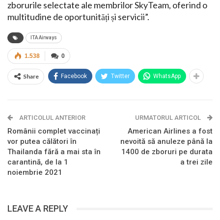
zborurile selectate ale membrilor SkyTeam, oferind o
multitudine de oportunități și servicii”.
ITA Airways
1.538
0
Share
Facebook
Twitter
WhatsApp
ARTICOLUL ANTERIOR
URMATORUL ARTICOL
Românii complet vaccinați
American Airlines a fost
vor putea călători în
nevoită să anuleze până la
Thailanda fără a mai sta în
1400 de zboruri pe durata
carantină, de la 1
a trei zile
noiembrie 2021
LEAVE A REPLY