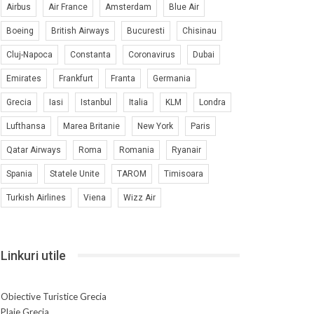
Airbus
Air France
Amsterdam
Blue Air
Boeing
British Airways
Bucuresti
Chisinau
Cluj-Napoca
Constanta
Coronavirus
Dubai
Emirates
Frankfurt
Franta
Germania
Grecia
Iasi
Istanbul
Italia
KLM
Londra
Lufthansa
Marea Britanie
New York
Paris
Qatar Airways
Roma
Romania
Ryanair
Spania
Statele Unite
TAROM
Timisoara
Turkish Airlines
Viena
Wizz Air
Linkuri utile
Obiective Turistice Grecia
Plaje Grecia