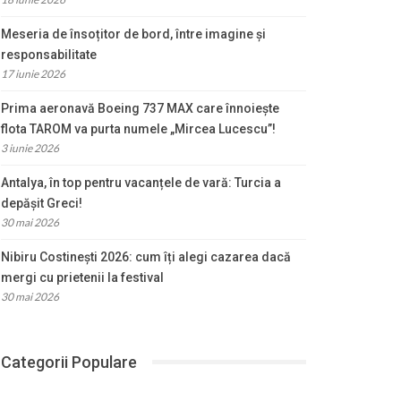
Meseria de însoțitor de bord, între imagine și
responsabilitate
17 iunie 2026
Prima aeronavă Boeing 737 MAX care înnoiește
flota TAROM va purta numele „Mircea Lucescu”!
3 iunie 2026
Antalya, în top pentru vacanțele de vară: Turcia a
depășit Greci!
30 mai 2026
Nibiru Costinești 2026: cum îți alegi cazarea dacă
mergi cu prietenii la festival
30 mai 2026
Categorii Populare