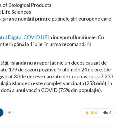
e of Biological Products
 Life Sciences
, țara se numără printre puținele țări europene care
atul Digital COVID UE
la începutul lunii iunie. Cu
ntieră până la 1 iulie, în urma recomandării
tății, Islanda nu a raportat niciun deces cauzat de
ate 179 de cazuri pozitive în ultimele 24 de ore. De
gistrat 30 de decese cauzate de coronavirus și 7.233
ulația islandeză este complet vaccinată (253.666), în
 doză a unui vaccin COVID (75% din populație).
n
814
0