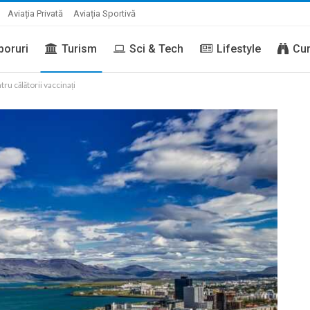
Aviația Privată
Aviația Sportivă
boruri
Turism
Sci & Tech
Lifestyle
Cur
tru călătorii vaccinați