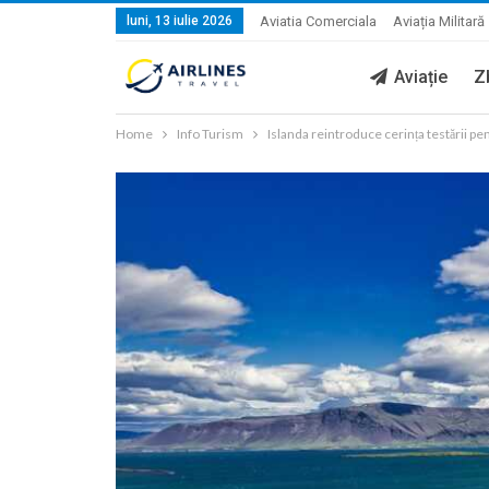
luni, 13 iulie 2026
Aviatia Comerciala
Aviația Militară
Aviație
Z
Home
Info Turism
Islanda reintroduce cerința testării pen