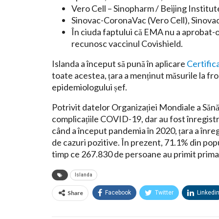
Vero Cell – Sinopharm / Beijing Institut
Sinovac-CoronaVac (Vero Cell), Sinovac
În ciuda faptului că EMA nu a aprobat-o
recunosc vaccinul Covishield.
Islanda a început să pună în aplicare
Certific
toate acestea, țara a menținut măsurile la fro
epidemiologului șef.
Potrivit datelor Organizației Mondiale a Sănă
complicațiile COVID-19, dar au fost înregistr
când a început pandemia în 2020, țara a înre
de cazuri pozitive. În prezent, 71.1% din pop
timp ce 267.830 de persoane au primit prima
Islanda
Share
Facebook
Twitter
Linkedi