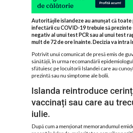
Autoritățile islandeze au anunțat că toate
infectării cu COVID-19 trebuie să prezinte –
negativ al unui test PCR sau al unui test ra
mult de 72 de ore înainte. Decizia va intra 
Potrivit unui comunicat de presă emis de guve
sănătății, în urma recomandării epidemiologulu
sfătuiesc pe locuitorii Islandei care au cunoșt
prezintă sau nu simptome ale bolii.
Islanda reintroduce cerința
vaccinați sau care au trec
iulie.
După cum a menționat memorandumul emidemi