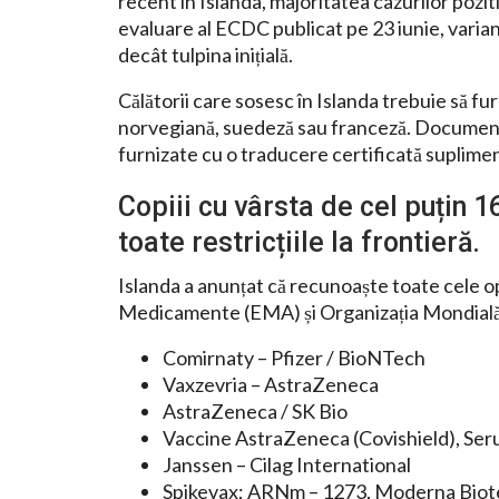
recent în Islanda, majoritatea cazurilor pozi
evaluare al ECDC publicat pe 23 iunie, varia
decât tulpina inițială.
Călătorii care sosesc în Islanda trebuie să f
norvegiană, suedeză sau franceză. Documentel
furnizate cu o traducere certificată suplimen
Copiii cu vârsta de cel puțin 16
toate restricțiile la frontieră.
Islanda a anunțat că recunoaște toate cele 
Medicamente (EMA) și Organizația Mondială a
Comirnaty – Pfizer / BioNTech
Vaxzevria – AstraZeneca
AstraZeneca / SK Bio
Vaccine AstraZeneca (Covishield), Seru
Janssen – Cilag International
Spikevax; ARNm – 1273, Moderna Bio