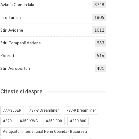
Aviatia Comerciala
3748
Info Turism
1805
Stiri Avioane
1012
Stiri Companii Aeriene
933
Zboruri
516
Stiri Aeroporturi
481
Citeste si despre
777-300ER
787-8 Dreamliner
787-9 Dreamliner
A320
A350 XWB
A350-900
A380-800
Aeroportul International Henri Coanda - Bucuresti