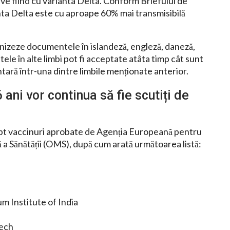
tive fiind cu varianta Delta. Conform Briefului de
nta Delta este cu aproape 60% mai transmisibilă
urnizeze documentele în islandeză, engleză, daneză,
e în alte limbi pot fi acceptate atâta timp cât sunt
tară într-una dintre limbile menționate anterior.
 ani vor continua să fie scutiți de
opt vaccinuri aprobate de Agenția Europeană pentru
 Sănătății (OMS), după cum arată următoarea listă:
m Institute of India
tech