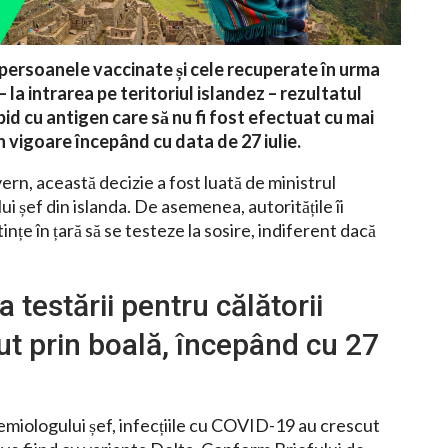
 persoanele vaccinate și cele recuperate în urma
 la intrarea pe teritoriul islandez – rezultatul
pid cu antigen care să nu fi fost efectuat cu mai
în vigoare începând cu data de 27 iulie.
rn, această decizie a fost luată de ministrul
i șef din islanda. De asemenea, autoritățile îi
ințe în țară să se testeze la sosire, indiferent dacă
 testării pentru călătorii
ut prin boală, începând cu 27
ologului șef, infecțiile cu COVID-19 au crescut