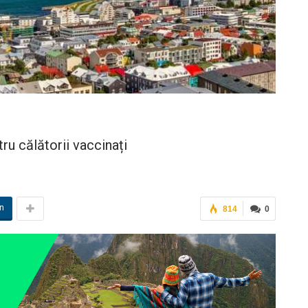
tru călătorii vaccinați
in
814
0