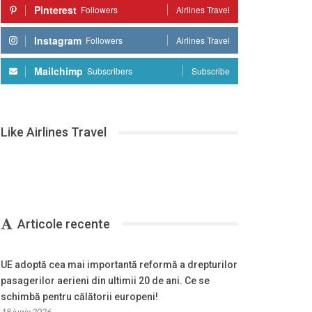
Pinterest
Followers
Airlines Travel
Instagram
Followers
Airlines Travel
Mailchimp
Subscribers
Subscribe
Like Airlines Travel
Articole recente
UE adoptă cea mai importantă reformă a drepturilor
pasagerilor aerieni din ultimii 20 de ani. Ce se
schimbă pentru călătorii europeni!
18 iunie 2026