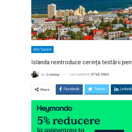
Info Turism
Islanda reintroduce cerința testării pen
Last updated
27 iul. 2021
By
Cristina
Facebook
Twitter
Linked
Share