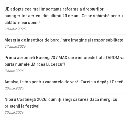
UE adoptă cea mai importantă reformă a drepturilor
pasagerilor aerieni din ultimii 20 de ani. Ce se schimbă pentru
călătorii europeni!
18 iunie 2026
Meseria de însoțitor de bord, între imagine și responsabilitate
17 iunie 2026
Prima aeronavă Boeing 737 MAX care înnoiește flota TAROM va
purta numele „Mircea Lucescu”!
3 iunie 2026
Antalya, în top pentru vacanțele de vară: Turcia a depășit Greci!
30 mai 2026
Nibiru Costinești 2026: cum îți alegi cazarea dacă mergi cu
prietenii la festival
30 mai 2026