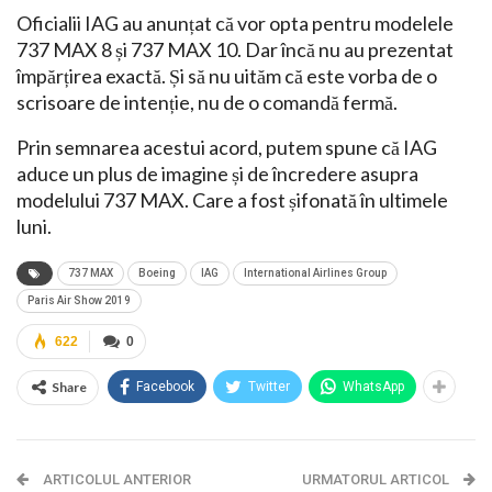
Oficialii IAG au anunțat că vor opta pentru modelele
737 MAX 8 și 737 MAX 10. Dar încă nu au prezentat
împărțirea exactă. Și să nu uităm că este vorba de o
scrisoare de intenție, nu de o comandă fermă.
Prin semnarea acestui acord, putem spune că IAG
aduce un plus de imagine și de încredere asupra
modelului 737 MAX. Care a fost șifonată în ultimele
luni.
737 MAX
Boeing
IAG
International Airlines Group
Paris Air Show 2019
622
0
Share
Facebook
Twitter
WhatsApp
ARTICOLUL ANTERIOR
URMATORUL ARTICOL