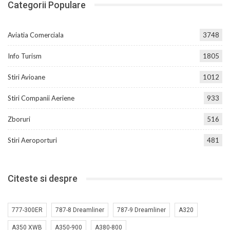
Categorii Populare
Aviatia Comerciala
3748
Info Turism
1805
Stiri Avioane
1012
Stiri Companii Aeriene
933
Zboruri
516
Stiri Aeroporturi
481
Citeste si despre
777-300ER
787-8 Dreamliner
787-9 Dreamliner
A320
A350 XWB
A350-900
A380-800