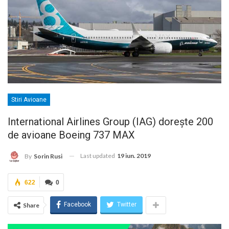
Stiri Avioane
International Airlines Group (IAG) dorește 200
de avioane Boeing 737 MAX
Last updated
19 iun. 2019
By
Sorin Rusi
622
0
Facebook
Twitter
Share