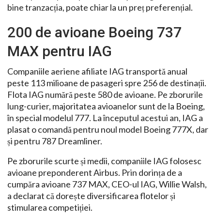
bine tranzacția, poate chiar la un preț preferențial.
200 de avioane Boeing 737
MAX pentru IAG
Companiile aeriene afiliate IAG transportă anual
peste 113 milioane de pasageri spre 256 de destinații.
Flota IAG numără peste 580 de avioane. Pe zborurile
lung-curier, majoritatea avioanelor sunt de la Boeing,
în special modelul 777. La începutul acestui an, IAG a
plasat o comandă pentru noul model Boeing 777X, dar
și pentru 787 Dreamliner.
Pe zborurile scurte și medii, companiile IAG folosesc
avioane preponderent Airbus. Prin dorința de a
cumpăra avioane 737 MAX, CEO-ul IAG, Willie Walsh,
a declarat că dorește diversificarea flotelor și
stimularea competiției.