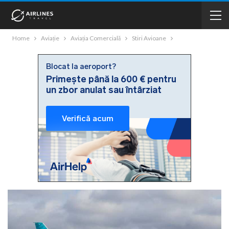
Home
Aviație
Aviația Comercială
Stiri Avioane