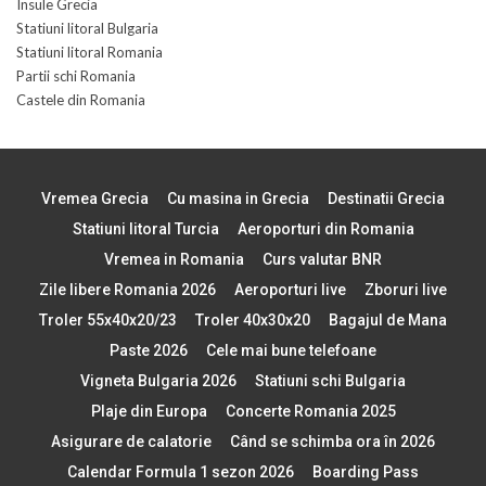
Insule Grecia
Statiuni litoral Bulgaria
Statiuni litoral Romania
Partii schi Romania
Castele din Romania
Vremea Grecia
Cu masina in Grecia
Destinatii Grecia
Statiuni litoral Turcia
Aeroporturi din Romania
Vremea in Romania
Curs valutar BNR
Zile libere Romania 2026
Aeroporturi live
Zboruri live
Troler 55x40x20/23
Troler 40x30x20
Bagajul de Mana
Paste 2026
Cele mai bune telefoane
Vigneta Bulgaria 2026
Statiuni schi Bulgaria
Plaje din Europa
Concerte Romania 2025
Asigurare de calatorie
Când se schimba ora în 2026
Calendar Formula 1 sezon 2026
Boarding Pass