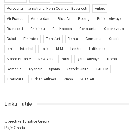
Aeroportul International Henri Coanda - Bucuresti
Airbus
Air France
Amsterdam
Blue Air
Boeing
British Airways
Bucuresti
Chisinau
Cluj-Napoca
Constanta
Coronavirus
Dubai
Emirates
Frankfurt
Franta
Germania
Grecia
Iasi
Istanbul
Italia
KLM
Londra
Lufthansa
Marea Britanie
New York
Paris
Qatar Airways
Roma
Romania
Ryanair
Spania
Statele Unite
TAROM
Timisoara
Turkish Airlines
Viena
Wizz Air
Linkuri utile
Obiective Turistice Grecia
Plaje Grecia