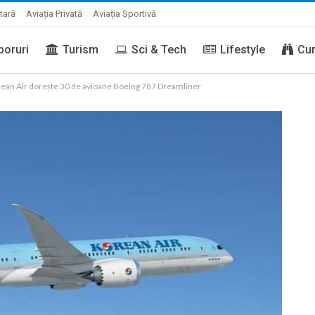
itară
Aviația Privată
Aviația Sportivă
boruri
Turism
Sci & Tech
Lifestyle
Cur
ean Air dorește 30 de avioane Boeing 787 Dreamliner