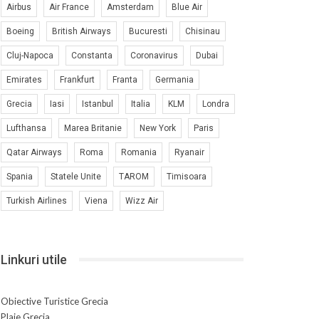
Airbus
Air France
Amsterdam
Blue Air
Boeing
British Airways
Bucuresti
Chisinau
Cluj-Napoca
Constanta
Coronavirus
Dubai
Emirates
Frankfurt
Franta
Germania
Grecia
Iasi
Istanbul
Italia
KLM
Londra
Lufthansa
Marea Britanie
New York
Paris
Qatar Airways
Roma
Romania
Ryanair
Spania
Statele Unite
TAROM
Timisoara
Turkish Airlines
Viena
Wizz Air
Linkuri utile
Obiective Turistice Grecia
Plaje Grecia