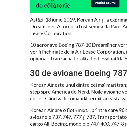
Astăzi, 18 iunie 2019, Korean Air și-a expri
Dreamliner. Acordul a fost semnat la Paris Air
Lease Corporation.
10 aeronave Boeing 787-10 Dreamliner vor f
vor fi închiriate de la Air Lease Corporation,
opțional. Tranzacția totală a fost evaluată la 6
30 de avioane Boeing 787
Korean Air este unul dintre cei mai mari tran
stop spre America de Nord. Noile avioane vor 
curier. Când va fi comandă fermă, aceasta va f
Korean Air are o flotă mixtă, printre care 96
avioanele 737, 747, 777 și 787. Transportat
cargo All-Boeing, modelele 747-400, 747-8 ș