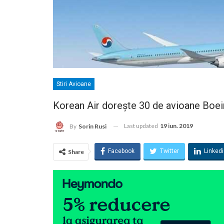
Stiri Avioane
Korean Air dorește 30 de avioane Boe
Last updated
19 iun. 2019
By
Sorin Rusi
Facebook
Twitter
Linked
Share