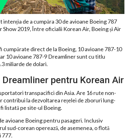
mat intenția de a cumpăra 30 de avioane Boeing 787
 Show 2019, Între oficialii Korean Air, Boeing și Air
i cumpărate direct de la Boeing, 10 avioane 787-10
 iar 10 avioane 787-9 Dreamliner sunt cu titlu
.3 miliarde de dolari.
 Dreamliner pentru Korean Air
sportatori transpacifici din Asia. Are 16 rute non-
contribui la dezvoltarea rețelei de zboruri lung-
i listată pe site-ul Boeing.
 de avioane Boeing pentru pasageri. Inclusiv
orul sud-corean operează, de asemenea, o flotă
i 777.