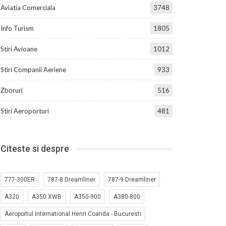
Aviatia Comerciala
3748
Info Turism
1805
Stiri Avioane
1012
Stiri Companii Aeriene
933
Zboruri
516
Stiri Aeroporturi
481
Citeste si despre
777-300ER
787-8 Dreamliner
787-9 Dreamliner
A320
A350 XWB
A350-900
A380-800
Aeroportul International Henri Coanda - Bucuresti