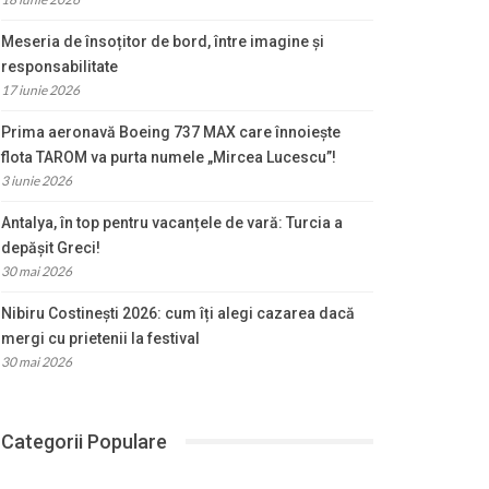
Meseria de însoțitor de bord, între imagine și
responsabilitate
17 iunie 2026
Prima aeronavă Boeing 737 MAX care înnoiește
flota TAROM va purta numele „Mircea Lucescu”!
3 iunie 2026
Antalya, în top pentru vacanțele de vară: Turcia a
depășit Greci!
30 mai 2026
Nibiru Costinești 2026: cum îți alegi cazarea dacă
mergi cu prietenii la festival
30 mai 2026
Categorii Populare