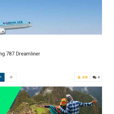
ing 787 Dreamliner
in
836
0