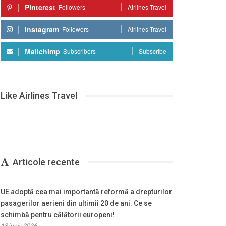
Pinterest
Followers
Airlines Travel
Instagram
Followers
Airlines Travel
Mailchimp
Subscribers
Subscribe
Like Airlines Travel
Articole recente
UE adoptă cea mai importantă reformă a drepturilor
pasagerilor aerieni din ultimii 20 de ani. Ce se
schimbă pentru călătorii europeni!
18 iunie 2026