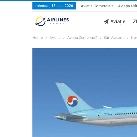
miercuri, 15 iulie 2026
Aviatia Comerciala
Aviația Mil
Aviație
Z
Home
Aviație
Aviația Comercială
Stiri Avioane
Kor