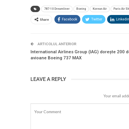
787-10 Dreamliner
Boeing
Korean Air
Paris Air 
Share
Facebook
Twitter
Linkedi
ARTICOLUL ANTERIOR
International Airlines Group (IAG) dorește 200 d
avioane Boeing 737 MAX
LEAVE A REPLY
Your email addr