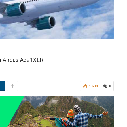
les Airbus A321XLR
in
1.638
0