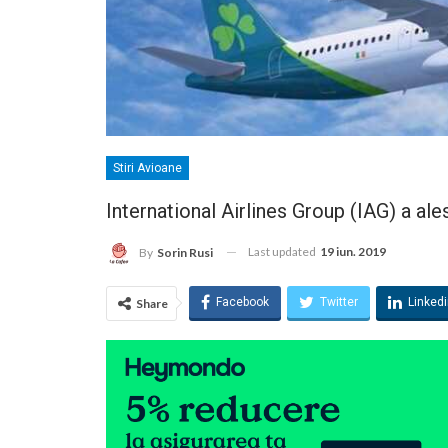
Stiri Avioane
International Airlines Group (IAG) a a
Last updated
19 iun. 2019
By
Sorin Rusi
Facebook
Twitter
Linked
Share