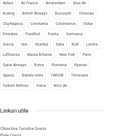
Airbus
Air France
Amsterdam
Blue Air
Boeing
British Airways
Bucuresti
Chisinau
Cluj-Napoca
Constanta
Coronavirus
Dubai
Emirates
Frankfurt
Franta
Germania
Grecia
Iasi
Istanbul
Italia
KLM
Londra
Lufthansa
Marea Britanie
New York
Paris
Qatar Airways
Roma
Romania
Ryanair
Spania
Statele Unite
TAROM
Timisoara
Turkish Airlines
Viena
Wizz Air
Linkuri utile
Obiective Turistice Grecia
Plaje Grecia