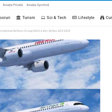
Aviația Privată
Aviația Sportivă
boruri
Turism
Sci & Tech
Lifestyle
Cur
ernational Airlines Group (IAG) a ales Airbus A321XLR