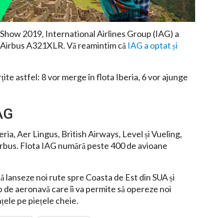
 Show 2019, International Airlines Group (IAG) a
 Airbus A321XLR. Vă reamintim că
IAG a optat și
țite astfel: 8 vor merge în flota Iberia, 6 vor ajunge
AG
ia, Aer Lingus, British Airways, Level și Vueling,
 Airbus. Flota IAG numără peste 400 de avioane
 lanseze noi rute spre Coasta de Est din SUA și
p de aeronavă care îi va permite să opereze noi
nțele pe piețele cheie.