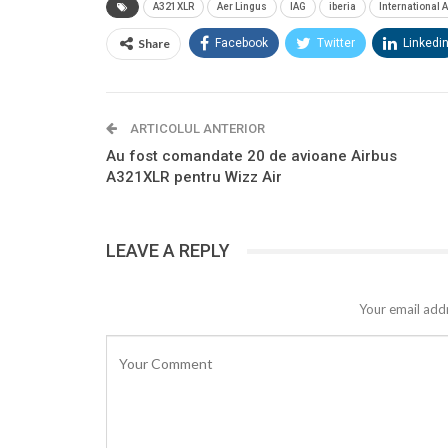
A321XLR
Aer Lingus
IAG
iberia
International 
Share
Facebook
Twitter
Linkedi
ARTICOLUL ANTERIOR
Au fost comandate 20 de avioane Airbus
A321XLR pentru Wizz Air
LEAVE A REPLY
Your email addr