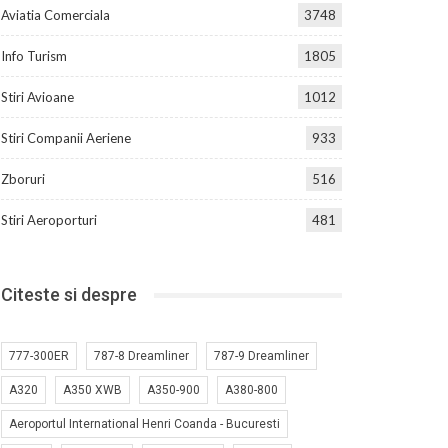
Aviatia Comerciala
3748
Info Turism
1805
Stiri Avioane
1012
Stiri Companii Aeriene
933
Zboruri
516
Stiri Aeroporturi
481
Citeste si despre
777-300ER
787-8 Dreamliner
787-9 Dreamliner
A320
A350 XWB
A350-900
A380-800
Aeroportul International Henri Coanda - Bucuresti