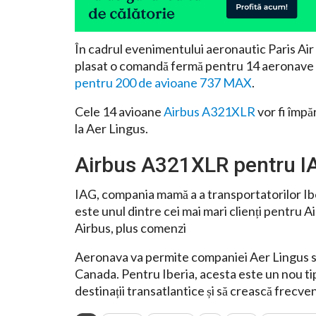
În cadrul evenimentului aeronautic Paris Air
plasat o comandă fermă pentru 14 aeronave
pentru 200 de avioane 737 MAX
.
Cele 14 avioane
Airbus A321XLR
vor fi împăr
la Aer Lingus.
Airbus A321XLR pentru I
IAG, compania mamă a a transportatorilor Iber
este unul dintre cei mai mari clienți pentru
Airbus, plus comenzi
Aeronava va permite companiei Aer Lingus să
Canada. Pentru Iberia, acesta este un nou ti
destinații transatlantice și să crească frecve