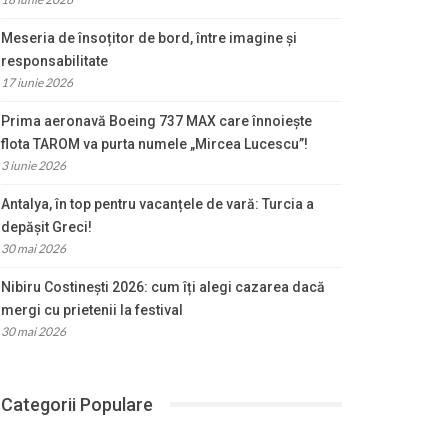
Meseria de însoțitor de bord, între imagine și
responsabilitate
17 iunie 2026
Prima aeronavă Boeing 737 MAX care înnoiește
flota TAROM va purta numele „Mircea Lucescu”!
3 iunie 2026
Antalya, în top pentru vacanțele de vară: Turcia a
depășit Greci!
30 mai 2026
Nibiru Costinești 2026: cum îți alegi cazarea dacă
mergi cu prietenii la festival
30 mai 2026
Categorii Populare