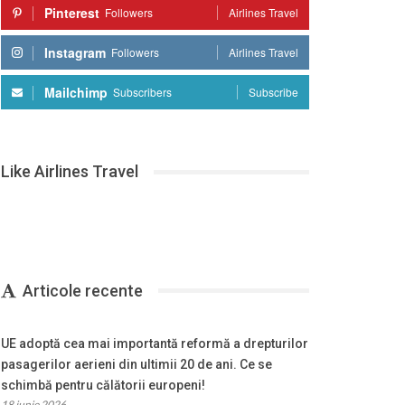
Pinterest
Followers
Airlines Travel
Instagram
Followers
Airlines Travel
Mailchimp
Subscribers
Subscribe
Like Airlines Travel
Articole recente
UE adoptă cea mai importantă reformă a drepturilor
pasagerilor aerieni din ultimii 20 de ani. Ce se
schimbă pentru călătorii europeni!
18 iunie 2026