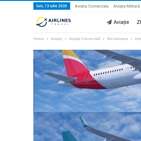
luni, 13 iulie 2026
Aviatia Comerciala
Aviația Militară
Aviație
Z
Home
Aviație
Aviația Comercială
Stiri Avioane
Int