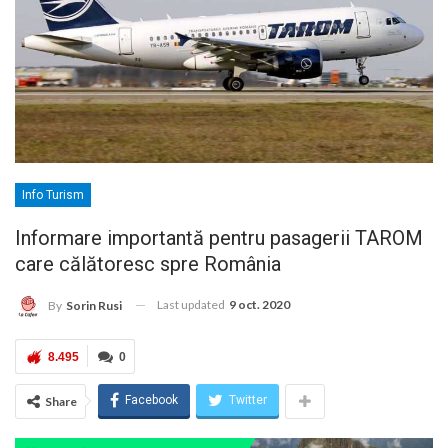
Info Turism
Informare importantă pentru pasagerii TAROM
care călătoresc spre România
Last updated
9 oct. 2020
By
Sorin Rusi
8.495
0
Facebook
Twitter
Share