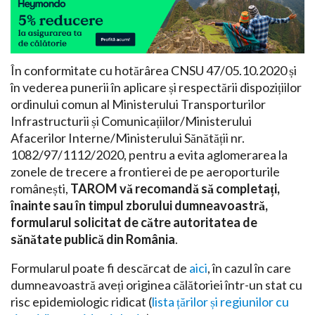
În conformitate cu hotărârea CNSU 47/05.10.2020 și
în vederea punerii în aplicare și respectării dispozițiilor
ordinului comun al Ministerului Transporturilor
Infrastructurii și Comunicațiilor/Ministerului
Afacerilor Interne/Ministerului Sănătății nr.
1082/97/1112/2020, pentru a evita aglomerarea la
zonele de trecere a frontierei de pe aeroporturile
românești,
TAROM vă recomandă să completați,
înainte sau în timpul zborului dumneavoastră,
formularul solicitat de către autoritatea de
sănătate publică din România
.
Formularul poate fi descărcat de
aici
, în cazul în care
dumneavoastră aveți originea călătoriei într-un stat cu
risc epidemiologic ridicat (
lista țărilor și regiunilor cu