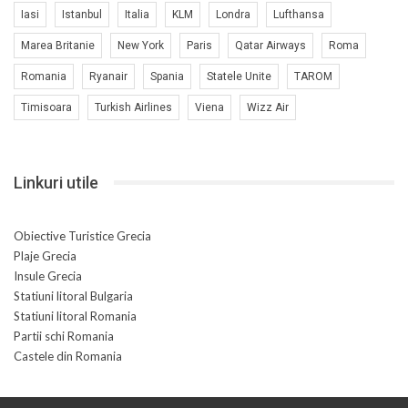
Iasi
Istanbul
Italia
KLM
Londra
Lufthansa
Marea Britanie
New York
Paris
Qatar Airways
Roma
Romania
Ryanair
Spania
Statele Unite
TAROM
Timisoara
Turkish Airlines
Viena
Wizz Air
Linkuri utile
Obiective Turistice Grecia
Plaje Grecia
Insule Grecia
Statiuni litoral Bulgaria
Statiuni litoral Romania
Partii schi Romania
Castele din Romania