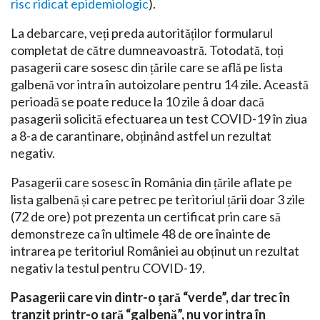
risc ridicat epidemiologic
).
La debarcare, veți preda autorităților formularul
completat de către dumneavoastră. Totodată, toți
pasagerii care sosesc din țările care se află pe lista
galbenă vor intra în autoizolare pentru 14 zile. Această
perioadă se poate reduce la 10 zile â doar dacă
pasagerii solicită efectuarea un test COVID-19 în ziua
a 8-a de carantinare, obținând astfel un rezultat
negativ.
Pasagerii care sosesc în România din țările aflate pe
lista galbenă și care petrec pe teritoriul țării doar 3 zile
(72 de ore) pot prezenta un certificat prin care să
demonstreze ca în ultimele 48 de ore înainte de
intrarea pe teritoriul României au obținut un rezultat
negativ la testul pentru COVID-19.
Pasagerii care vin dintr-o țară “verde”, dar trec în
tranzit printr-o țară “galbenă”, nu vor intra în