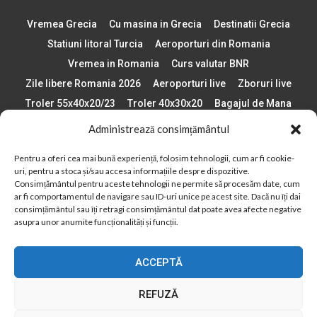
Vremea Grecia
Cu masina in Grecia
Destinatii Grecia
Statiuni litoral Turcia
Aeroporturi din Romania
Vremea in Romania
Curs valutar BNR
Zile libere Romania 2026
Aeroporturi live
Zboruri live
Troler 55x40x20/23
Troler 40x30x20
Bagajul de Mana
Paste 2026
Cele mai bune telefoane
Administrează consimțământul
Vigneta Bulgaria 2026
Statiuni schi Bulgaria
Pentru a oferi cea mai bună experiență, folosim tehnologii, cum ar fi cookie-
Plaje din Europa
Concerte Romania 2025
uri, pentru a stoca și/sau accesa informațiile despre dispozitive.
Asigurare de calatorie
Când se schimba ora în 2026
Consimțământul pentru aceste tehnologii ne permite să procesăm date, cum
ar fi comportamentul de navigare sau ID-uri unice pe acest site. Dacă nu îți dai
Calendar Formula 1 sezon 2026
Boarding Pass
consimțământul sau îți retragi consimțământul dat poate avea afecte negative
Despre AirlinesTravel.ro
Politică cookie-uri (UE)
asupra unor anumite funcționalități și funcții.
Politică cookie-uri (Regatul Unit)
Opt-out preferences
ACCEPTĂ
Cookie Policy (AU)
Politică cookie-uri (ZA)
Politică cookie-uri (Canada)
Politică cookie-uri (BR)
REFUZĂ