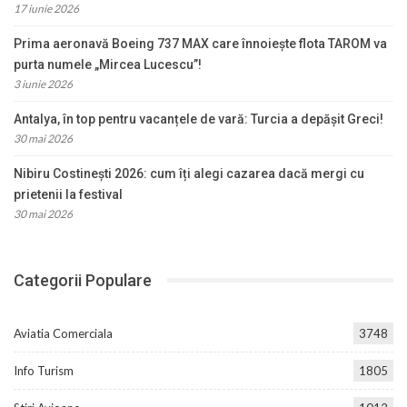
17 iunie 2026
Prima aeronavă Boeing 737 MAX care înnoiește flota TAROM va
purta numele „Mircea Lucescu”!
3 iunie 2026
Antalya, în top pentru vacanțele de vară: Turcia a depășit Greci!
30 mai 2026
Nibiru Costinești 2026: cum îți alegi cazarea dacă mergi cu
prietenii la festival
30 mai 2026
Categorii Populare
Aviatia Comerciala
3748
Info Turism
1805