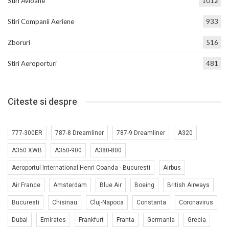
Stiri Avioane
1012
Stiri Companii Aeriene
933
Zboruri
516
Stiri Aeroporturi
481
Citeste si despre
777-300ER
787-8 Dreamliner
787-9 Dreamliner
A320
A350 XWB
A350-900
A380-800
Aeroportul International Henri Coanda - Bucuresti
Airbus
Air France
Amsterdam
Blue Air
Boeing
British Airways
Bucuresti
Chisinau
Cluj-Napoca
Constanta
Coronavirus
Dubai
Emirates
Frankfurt
Franta
Germania
Grecia