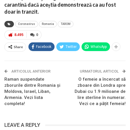
carantină dacă aceștia demonstrează ca au fost
doar in tranzit.
Coronavirus
Romania
TAROM
8.495
0
Share
Facebook
Twitter
WhatsApp
ARTICOLUL ANTERIOR
URMATORUL ARTICOL
Raman suspendate
O femeie a încercat să
zborurile dintre Romania și
zboare din Londra spre
Moldova, Israel, Liban,
Dubai cu 1.9 milioane de
Armenia. Vezi lista
lire sterline în numerar.
completa!
Vezi ce a pățit femeia!
LEAVE A REPLY