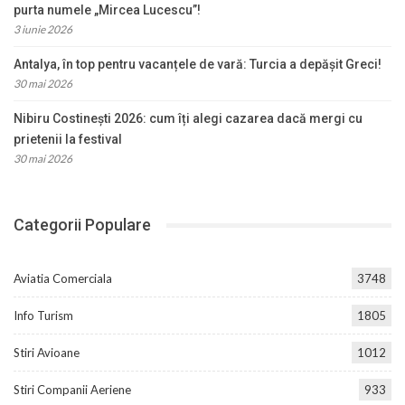
purta numele „Mircea Lucescu”!
3 iunie 2026
Antalya, în top pentru vacanțele de vară: Turcia a depășit Greci!
30 mai 2026
Nibiru Costinești 2026: cum îți alegi cazarea dacă mergi cu
prietenii la festival
30 mai 2026
Categorii Populare
Aviatia Comerciala
3748
Info Turism
1805
Stiri Avioane
1012
Stiri Companii Aeriene
933