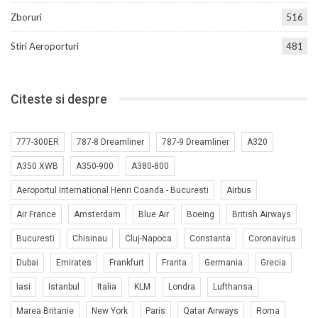
Zboruri
516
Stiri Aeroporturi
481
Citeste si despre
777-300ER
787-8 Dreamliner
787-9 Dreamliner
A320
A350 XWB
A350-900
A380-800
Aeroportul International Henri Coanda - Bucuresti
Airbus
Air France
Amsterdam
Blue Air
Boeing
British Airways
Bucuresti
Chisinau
Cluj-Napoca
Constanta
Coronavirus
Dubai
Emirates
Frankfurt
Franta
Germania
Grecia
Iasi
Istanbul
Italia
KLM
Londra
Lufthansa
Marea Britanie
New York
Paris
Qatar Airways
Roma