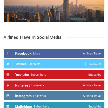
Airlines Travel in Social Media
Facebook
Likes
Airlines Travel
Twitter
Followers
Follow Us
Youtube
Subscribers
Subscribe
Pinterest
Followers
Airlines Travel
Instagram
Followers
Airlines Travel
Mailchimp
Subscribers
Subscribe