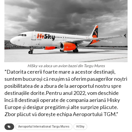
HiSky va aloca un avion bazei din Targu Mures
”Datorita cererii foarte mare a acestor destinații,
suntem bucuroși că reușim să oferim pasagerilor noștri
posibilitatea de a zbura de la aeroportul nostru spre
destinațiile dorite.Pentru anul 2022, vom deschide
încă 8 destinații operate de compania aeriană Hisky
Europe și desigur pregătim și alte surprize plăcute.
Zbor plăcut vă dorește echipa Aeroportului TGM.”
Aeroportul International Targu Mures
HiSky