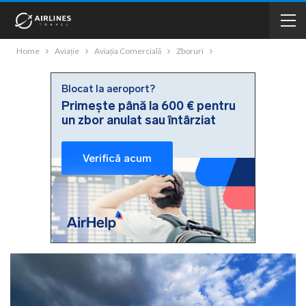
Home
Aviație
Aviația Comercială
Zboruri