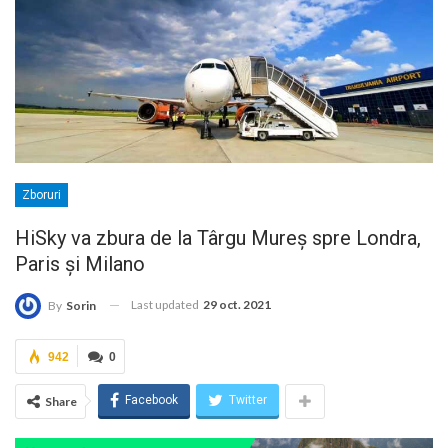
Zboruri
HiSky va zbura de la Târgu Mureș spre Londra,
Paris și Milano
Last updated
29 oct. 2021
By
Sorin
942
0
Facebook
Twitter
Share