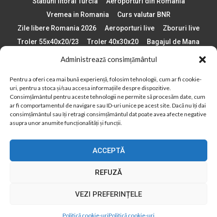
Statiuni litoral Turcia
Aeroporturi din Romania
Vremea in Romania
Curs valutar BNR
Zile libere Romania 2026
Aeroporturi live
Zboruri live
Troler 55x40x20/23
Troler 40x30x20
Bagajul de Mana
Paste 2026
Cele mai bune telefoane
Administrează consimțământul
Vigneta Bulgaria 2026
Statiuni schi Bulgaria
Pentru a oferi cea mai bună experiență, folosim tehnologii, cum ar fi cookie-
Plaje din Europa
Concerte Romania 2025
uri, pentru a stoca și/sau accesa informațiile despre dispozitive.
Asigurare de calatorie
Când se schimba ora în 2026
Consimțământul pentru aceste tehnologii ne permite să procesăm date, cum
ar fi comportamentul de navigare sau ID-uri unice pe acest site. Dacă nu îți dai
Calendar Formula 1 sezon 2026
Boarding Pass
consimțământul sau îți retragi consimțământul dat poate avea afecte negative
asupra unor anumite funcționalități și funcții.
Despre AirlinesTravel.ro
Politică cookie-uri (UE)
Politică cookie-uri (Regatul Unit)
Opt-out preferences
ACCEPTĂ
Cookie Policy (AU)
Politică cookie-uri (ZA)
Politică cookie-uri (Canada)
Politică cookie-uri (BR)
REFUZĂ
2012 - 2025 © Toate drepturile rezervate
VEZI PREFERINȚELE
Din 2012, AirlinesTravel.ro este o platformă de informare online,
specializată în aviație și turism!
Politică cookie-uri
Politică cookie-uri