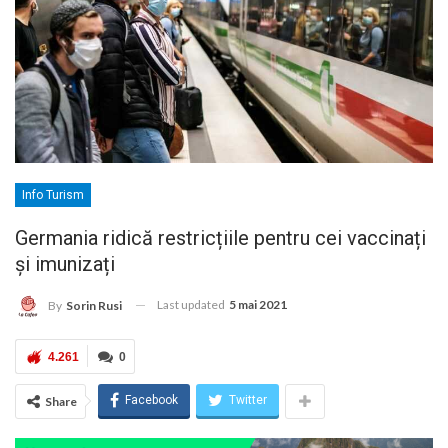
Info Turism
Germania ridică restricțiile pentru cei vaccinați
și imunizați
Last updated
5 mai 2021
By
Sorin Rusi
4.261
0
Facebook
Twitter
Share