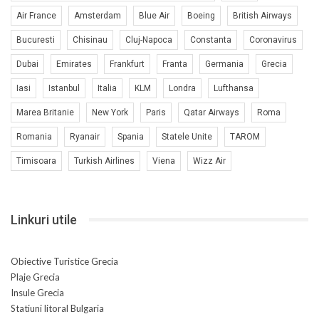
Air France
Amsterdam
Blue Air
Boeing
British Airways
Bucuresti
Chisinau
Cluj-Napoca
Constanta
Coronavirus
Dubai
Emirates
Frankfurt
Franta
Germania
Grecia
Iasi
Istanbul
Italia
KLM
Londra
Lufthansa
Marea Britanie
New York
Paris
Qatar Airways
Roma
Romania
Ryanair
Spania
Statele Unite
TAROM
Timisoara
Turkish Airlines
Viena
Wizz Air
Linkuri utile
Obiective Turistice Grecia
Plaje Grecia
Insule Grecia
Statiuni litoral Bulgaria