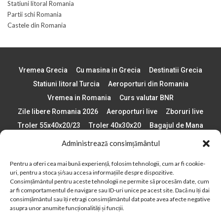
Statiuni litoral Romania
Partii schi Romania
Castele din Romania
Vremea Grecia
Cu masina in Grecia
Destinatii Grecia
Statiuni litoral Turcia
Aeroporturi din Romania
Vremea in Romania
Curs valutar BNR
Zile libere Romania 2026
Aeroporturi live
Zboruri live
Troler 55x40x20/23
Troler 40x30x20
Bagajul de Mana
Paste 2026
Cele mai bune telefoane
Administrează consimțământul
Vigneta Bulgaria 2026
Statiuni schi Bulgaria
Pentru a oferi cea mai bună experiență, folosim tehnologii, cum ar fi cookie-
Plaje din Europa
Concerte Romania 2025
uri, pentru a stoca și/sau accesa informațiile despre dispozitive.
Asigurare de calatorie
Când se schimba ora în 2026
Consimțământul pentru aceste tehnologii ne permite să procesăm date, cum
ar fi comportamentul de navigare sau ID-uri unice pe acest site. Dacă nu îți dai
Calendar Formula 1 sezon 2026
Boarding Pass
consimțământul sau îți retragi consimțământul dat poate avea afecte negative
Despre AirlinesTravel.ro
Politică cookie-uri (UE)
asupra unor anumite funcționalități și funcții.