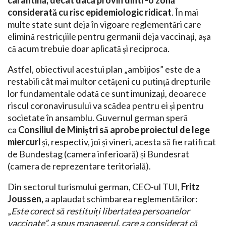
carantină, decât dacă provin dintr-o zonă
considerată cu risc epidemiologic ridicat
. În mai
multe state sunt deja în vigoare reglementări care
elimină restricțiile pentru germanii deja vaccinați, așa
că acum trebuie doar aplicată și reciproca.
Astfel, obiectivul acestui plan „ambițios” este de a
restabili cât mai multor cetățeni cu putință drepturile
lor fundamentale odată ce sunt imunizați, deoarece
riscul coronavirusului va scădea pentru ei și pentru
societate în ansamblu. Guvernul german speră
ca
Consiliul de Miniștri să aprobe proiectul de lege
miercuri
și, respectiv, joi și vineri, acesta să fie ratificat
de Bundestag (camera inferioară) și Bundesrat
(camera de reprezentare teritorială).
Din sectorul turismului german, CEO-ul TUI,
Fritz
Joussen,
a aplaudat schimbarea reglementărilor:
„
Este corect să restituiți libertatea persoanelor
vaccinate”, a spus managerul, care a considerat că