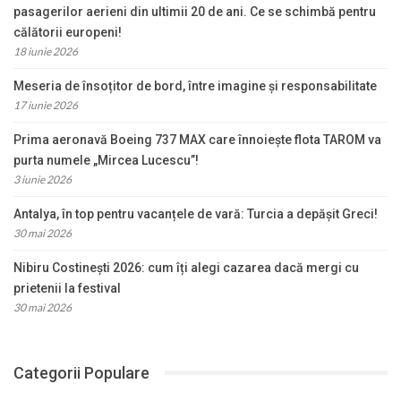
pasagerilor aerieni din ultimii 20 de ani. Ce se schimbă pentru
călătorii europeni!
18 iunie 2026
Meseria de însoțitor de bord, între imagine și responsabilitate
17 iunie 2026
Prima aeronavă Boeing 737 MAX care înnoiește flota TAROM va
purta numele „Mircea Lucescu”!
3 iunie 2026
Antalya, în top pentru vacanțele de vară: Turcia a depășit Greci!
30 mai 2026
Nibiru Costinești 2026: cum îți alegi cazarea dacă mergi cu
prietenii la festival
30 mai 2026
Categorii Populare