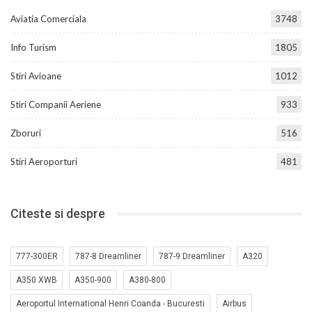
Aviatia Comerciala
3748
Info Turism
1805
Stiri Avioane
1012
Stiri Companii Aeriene
933
Zboruri
516
Stiri Aeroporturi
481
Citeste si despre
777-300ER
787-8 Dreamliner
787-9 Dreamliner
A320
A350 XWB
A350-900
A380-800
Aeroportul International Henri Coanda - Bucuresti
Airbus