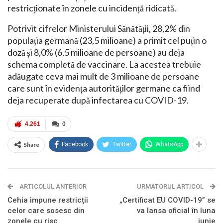
restricționate în zonele cu incidență ridicată.
Potrivit cifrelor Ministerului Sănătății, 28,2% din
populația germană (23,5 milioane) a primit cel puțin o
doză și 8,0% (6,5 milioane de persoane) au deja
schema completă de vaccinare. La acestea trebuie
adăugate ceva mai mult de 3 milioane de persoane
care sunt în evidența autorităților germane ca fiind
deja recuperate după infectarea cu COVID-19.
4.261
0
Share
Facebook
Twitter
WhatsApp
ARTICOLUL ANTERIOR
URMATORUL ARTICOL
Cehia impune restricții
„Certificat EU COVID-19” se
celor care sosesc din
va lansa oficial în luna
zonele cu risc
iunie