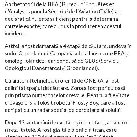
Anchetatorii de la BEA ( Bureau d’Enquêtes et
d’Analyses pour la Sécurité de l’Aviation Civile) au
declarat că nu este suficient pentru a determina
cauzele exacte, care au dus la producerea acestui
incident.
Astfel, a fost demarată a 4 etapă de căutare, undeva în
sudul Groenlandei. Campania a fost lansată de BEA și
omologii olandezi, dar condusă de GEUS (Serviciul
Geologic al Danemarcei și Groenlandei).
Cu ajutorul tehnologiei oferită de ONERA, a fost
delimitat spațiul de căutare. Zona a fost periculoasă
prin prisma numeroaselor crevașe. Pentru a fi evitate
crevașele, s-a folosit robotul Frosty Boy, care a fost
echipat cu un radar special de cercetare al solului.
După 13 săptămâni de căutare și cercetare, au apărut
și rezultatele. A fost găsită o piesă din titan, care
cântărește 150 de kilograme și are 1m3. A fost