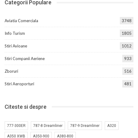
Categorii Populare
Aviatia Comerciala
3748
Info Turism
1805
Stiri Avioane
1012
Stiri Companii Aeriene
933
Zboruri
516
Stiri Aeroporturi
481
Citeste si despre
777-300ER
787-8 Dreamliner
787-9 Dreamliner
A320
A350 XWB
A350-900
A380-800