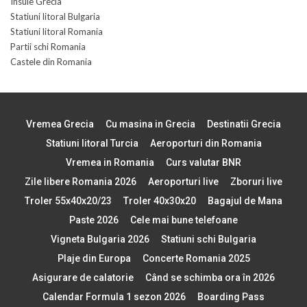
Insule Grecia
Statiuni litoral Bulgaria
Statiuni litoral Romania
Partii schi Romania
Castele din Romania
Vremea Grecia
Cu masina in Grecia
Destinatii Grecia
Statiuni litoral Turcia
Aeroporturi din Romania
Vremea in Romania
Curs valutar BNR
Zile libere Romania 2026
Aeroporturi live
Zboruri live
Troler 55x40x20/23
Troler 40x30x20
Bagajul de Mana
Paste 2026
Cele mai bune telefoane
Vigneta Bulgaria 2026
Statiuni schi Bulgaria
Plaje din Europa
Concerte Romania 2025
Asigurare de calatorie
Când se schimba ora în 2026
Calendar Formula 1 sezon 2026
Boarding Pass