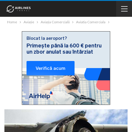
Home
Aviație
Aviația Comercială
Aviatia Comerciala