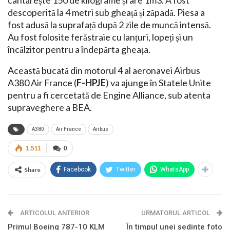
descoperită la 4 metri sub gheață și zăpadă. Piesa a
fost adusă la suprafață după 2 zile de muncă intensă.
Au fost folosite ferăstraie cu lanțuri, lopeți și un
încălzitor pentru a îndepărta gheața.
Această bucată din motorul 4 al aeronavei Airbus
A380 Air France (
F-HPJE
) va ajunge în Statele Unite
pentru a fi cercetată de Engine Alliance, sub atenta
supraveghere a BEA.
A380
Air France
Airbus
1.511
0
Share
Facebook
Twitter
WhatsApp
ARTICOLUL ANTERIOR
URMATORUL ARTICOL
Primul Boeing 787-10 KLM
În timpul unei ședințe foto