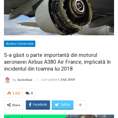
Aviatia Comerciala
S-a găsit o parte importantă din motorul
aeronavei Airbus A380 Air France, implicată în
incidentul din toamna lui 2018
Last updated
2 iul. 2019
By
Sorin Rusi
1.511
0
Facebook
Twitter
Share