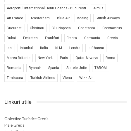
Aeroportul International Henri Coanda - Bucuresti
Airbus
Air France
Amsterdam
Blue Air
Boeing
British Airways
Bucuresti
Chisinau
Cluj-Napoca
Constanta
Coronavirus
Dubai
Emirates
Frankfurt
Franta
Germania
Grecia
Iasi
Istanbul
Italia
KLM
Londra
Lufthansa
Marea Britanie
New York
Paris
Qatar Airways
Roma
Romania
Ryanair
Spania
Statele Unite
TAROM
Timisoara
Turkish Airlines
Viena
Wizz Air
Linkuri utile
Obiective Turistice Grecia
Plaje Grecia