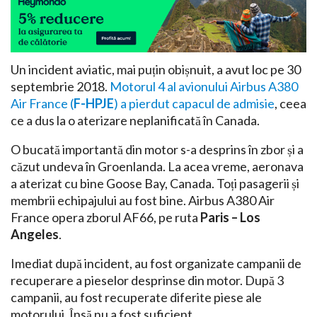
Un incident aviatic, mai puțin obișnuit, a avut loc pe 30
septembrie 2018.
Motorul 4 al avionului Airbus A380
Air France (
F-HPJE
) a pierdut capacul de admisie
, ceea
ce a dus la o aterizare neplanificată în Canada.
O bucată importantă din motor s-a desprins în zbor și a
căzut undeva în Groenlanda. La acea vreme, aeronava
a aterizat cu bine Goose Bay, Canada. Toți pasagerii și
membrii echipajului au fost bine. Airbus A380 Air
France opera zborul AF66, pe ruta
Paris – Los
Angeles
.
Imediat după incident, au fost organizate campanii de
recuperare a pieselor desprinse din motor. După 3
campanii, au fost recuperate diferite piese ale
motorului. Însă nu a fost suficient.