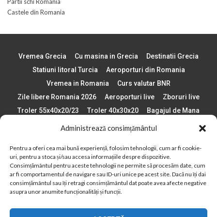
Partii schi Romania
Castele din Romania
Vremea Grecia
Cu masina in Grecia
Destinatii Grecia
Statiuni litoral Turcia
Aeroporturi din Romania
Vremea in Romania
Curs valutar BNR
Zile libere Romania 2026
Aeroporturi live
Zboruri live
Troler 55x40x20/23
Troler 40x30x20
Bagajul de Mana
Paste 2026
Cele mai bune telefoane
Administrează consimțământul
Vigneta Bulgaria 2026
Statiuni schi Bulgaria
Pentru a oferi cea mai bună experiență, folosim tehnologii, cum ar fi cookie-
Plaje din Europa
Concerte Romania 2025
uri, pentru a stoca și/sau accesa informațiile despre dispozitive.
Asigurare de calatorie
Când se schimba ora în 2026
Consimțământul pentru aceste tehnologii ne permite să procesăm date, cum
ar fi comportamentul de navigare sau ID-uri unice pe acest site. Dacă nu îți dai
Calendar Formula 1 sezon 2026
Boarding Pass
consimțământul sau îți retragi consimțământul dat poate avea afecte negative
Despre AirlinesTravel.ro
Politică cookie-uri (UE)
asupra unor anumite funcționalități și funcții.
Politică cookie-uri (Regatul Unit)
Opt-out preferences