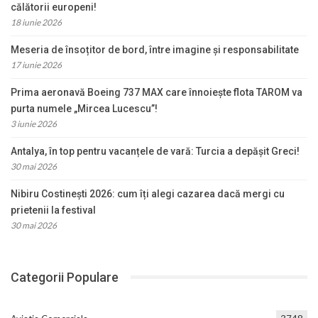
călătorii europeni!
18 iunie 2026
Meseria de însoțitor de bord, între imagine și responsabilitate
17 iunie 2026
Prima aeronavă Boeing 737 MAX care înnoiește flota TAROM va
purta numele „Mircea Lucescu”!
3 iunie 2026
Antalya, în top pentru vacanțele de vară: Turcia a depășit Greci!
30 mai 2026
Nibiru Costinești 2026: cum îți alegi cazarea dacă mergi cu
prietenii la festival
30 mai 2026
Categorii Populare