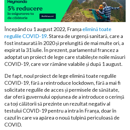
Începând cu 1 august 2022, Franța
elimină toate
regulile COVID-19
. Starea de urgență sanitară, care a
fost instaurată în 2020 și prelungită de mai multe ori, a
expirat la 31 iulie. În prezent, parlamentul francez a
adoptat un proiect de lege care stabilește noile măsuri
COVID-19, care vor rămâne valabile și după 1 august.
De fapt, noul proiect de lege elimină toate regulile
COVID-19, fără a reintroduce lockdown, fără a mai fi
solicitate regulile de acces și permisele de sănătate,
dar oferă guvernului opțiunea de a introduce o cerință
ca toți călătorii să prezinte un rezultat negativ al
testului COVID-19 pentru a intra în Franța, doar în
cazul în care va apărea o nouă tulpină periculoasă de
COVID.