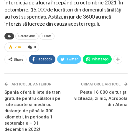
interdicția de a lucra începând cu octombrie 2021. În
octombrie, 15.000 de lucrători din domeniul sănătății
au fost suspendați. Astăzi, în jur de 3600 au încă
interzis să lucreze din cauza acestei reguli.
Coronavirus
Franta
734
0
Share
Facebook
Twitter
WhatsApp
ARTICOLUL ANTERIOR
URMATORUL ARTICOL
Spania oferă bilete de tren
Peste 16 000 de turiști
gratuite pentru călătorii pe
vizitează, zilnic, Acropola
rute scurte și medii cu
din Atena
distanțe de până la 300
kilometri, în perioada 1
septembrie – 31
decembrie 2022!