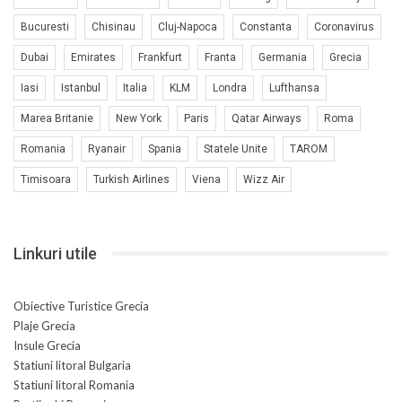
Bucuresti
Chisinau
Cluj-Napoca
Constanta
Coronavirus
Dubai
Emirates
Frankfurt
Franta
Germania
Grecia
Iasi
Istanbul
Italia
KLM
Londra
Lufthansa
Marea Britanie
New York
Paris
Qatar Airways
Roma
Romania
Ryanair
Spania
Statele Unite
TAROM
Timisoara
Turkish Airlines
Viena
Wizz Air
Linkuri utile
Obiective Turistice Grecia
Plaje Grecia
Insule Grecia
Statiuni litoral Bulgaria
Statiuni litoral Romania