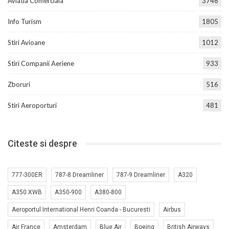
Aviatia Comerciala
3748
Info Turism
1805
Stiri Avioane
1012
Stiri Companii Aeriene
933
Zboruri
516
Stiri Aeroporturi
481
Citeste si despre
777-300ER
787-8 Dreamliner
787-9 Dreamliner
A320
A350 XWB
A350-900
A380-800
Aeroportul International Henri Coanda - Bucuresti
Airbus
Air France
Amsterdam
Blue Air
Boeing
British Airways