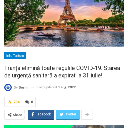
Info Turism
Franța elimină toate regulile COVID-19. Starea
de urgență sanitară a expirat la 31 iulie!
Last updated
1 aug. 2022
By
Sorin
734
0
Facebook
Twitter
Share