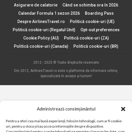
Asigurare de calatorie
Când se schimba ora în 2026
Calendar Formula 1 sezon 2026
Boarding Pass
Despre AirlinesTravel.ro
Politică cookie-uri (UE)
Politică cookie-uri (Regatul Unit)
Opt-out preferences
Cookie Policy (AU)
Politică cookie-uri (ZA)
Politică cookie-uri (Canada)
Politică cookie-uri (BR)
2012 - 2025 © Toate drepturile rezervate
Din 2012, AirlinesTravel.ro este o platformă de informare online,
specializată în aviație și turism!
Administrează consimțământul
Pentru a oferi cea mai bună experiență, folosim tehnologii, cum ar fi cookie-
uri, pentru a stoca și/sau accesa informațiile despre dispozitive.
Consimțământul pentru aceste tehnologii ne permite să procesăm date, cum