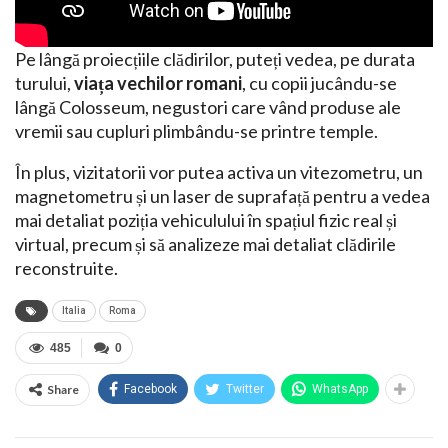
Pe lângă proiecțiile clădirilor, puteți vedea, pe durata
turului,
viața vechilor romani
, cu copii jucându-se
lângă Colosseum, negustori care vând produse ale
vremii sau cupluri plimbându-se printre temple.
În plus, vizitatorii vor putea activa un vitezometru, un
magnetometru și un laser de suprafață pentru a vedea
mai detaliat poziția vehiculului în spațiul fizic real și
virtual, precum și să analizeze mai detaliat clădirile
reconstruite.
Italia
Roma
485
0
Share
Facebook
Twitter
WhatsApp