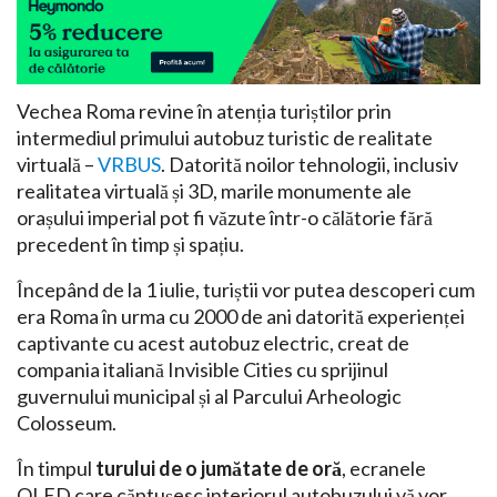
Vechea Roma revine în atenția turiștilor prin
intermediul primului autobuz turistic de realitate
virtuală –
VRBUS
. Datorită noilor tehnologii, inclusiv
realitatea virtuală și 3D, marile monumente ale
orașului imperial pot fi văzute într-o călătorie fără
precedent în timp și spațiu.
Începând de la 1 iulie, turiștii vor putea descoperi cum
era Roma în urma cu 2000 de ani datorită experienței
captivante cu acest autobuz electric, creat de
compania italiană Invisible Cities cu sprijinul
guvernului municipal și al Parcului Arheologic
Colosseum.
În timpul
turului de o jumătate de oră
, ecranele
OLED care căptușesc interiorul autobuzului vă vor