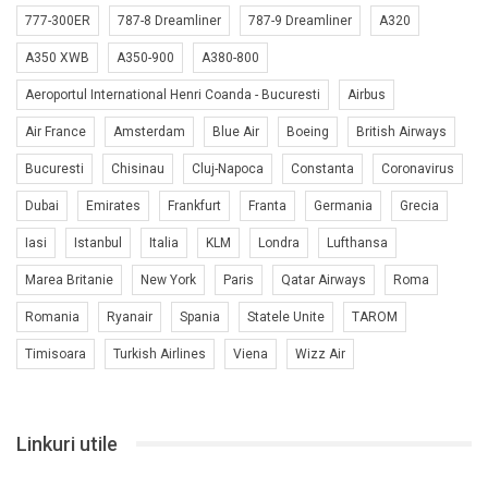
777-300ER
787-8 Dreamliner
787-9 Dreamliner
A320
A350 XWB
A350-900
A380-800
Aeroportul International Henri Coanda - Bucuresti
Airbus
Air France
Amsterdam
Blue Air
Boeing
British Airways
Bucuresti
Chisinau
Cluj-Napoca
Constanta
Coronavirus
Dubai
Emirates
Frankfurt
Franta
Germania
Grecia
Iasi
Istanbul
Italia
KLM
Londra
Lufthansa
Marea Britanie
New York
Paris
Qatar Airways
Roma
Romania
Ryanair
Spania
Statele Unite
TAROM
Timisoara
Turkish Airlines
Viena
Wizz Air
Linkuri utile