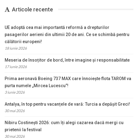
Articole recente
UE adoptă cea mai importantă reformă a drepturilor
pasagerilor aerieni din ultimii 20 de ani. Ce se schimbă pentru
călătorii europeni!
18 iunie 2026
Meseria de însoțitor de bord, între imagine și responsabilitate
17 iunie 2026
Prima aeronavă Boeing 737 MAX care înnoiește flota TAROM va
purta numele „Mircea Lucescu”!
3 iunie 2026
Antalya, în top pentru vacanțele de vară: Turcia a depășit Greci!
30 mai 2026
Nibiru Costinești 2026: cum îți alegi cazarea dacă mergi cu
prietenii la festival
30 mai 2026