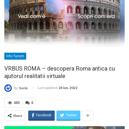
Info Turism
VRBUS ROMA – descopera Roma antica cu
ajutorul realitatii virtuale
Last updated
24 iun. 2022
By
Sorin
485
0
Facebook
Twitter
Share