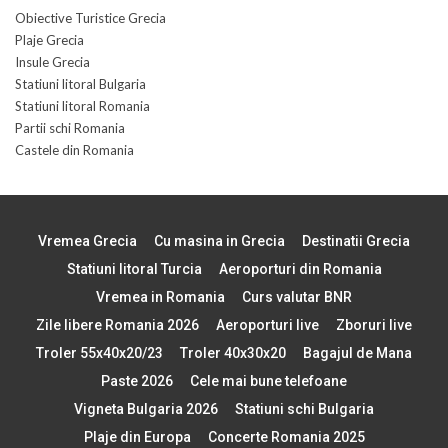
Obiective Turistice Grecia
Plaje Grecia
Insule Grecia
Statiuni litoral Bulgaria
Statiuni litoral Romania
Partii schi Romania
Castele din Romania
Vremea Grecia
Cu masina in Grecia
Destinatii Grecia
Statiuni litoral Turcia
Aeroporturi din Romania
Vremea in Romania
Curs valutar BNR
Zile libere Romania 2026
Aeroporturi live
Zboruri live
Troler 55x40x20/23
Troler 40x30x20
Bagajul de Mana
Paste 2026
Cele mai bune telefoane
Vigneta Bulgaria 2026
Statiuni schi Bulgaria
Plaje din Europa
Concerte Romania 2025