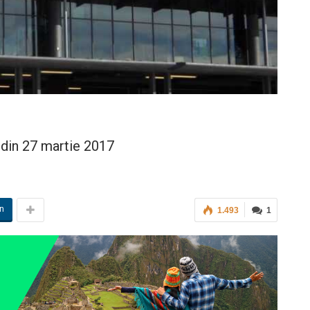
 din 27 martie 2017
in
1.493
1