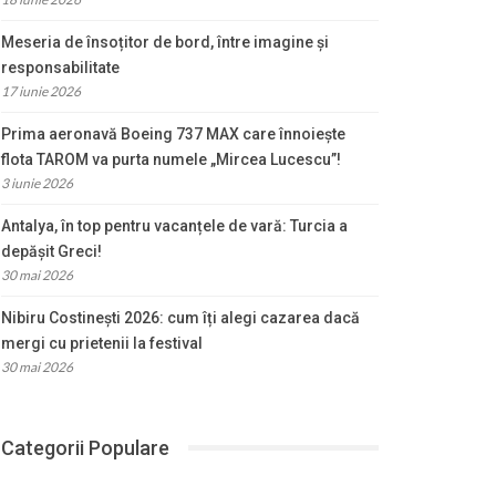
Meseria de însoțitor de bord, între imagine și
responsabilitate
17 iunie 2026
Prima aeronavă Boeing 737 MAX care înnoiește
flota TAROM va purta numele „Mircea Lucescu”!
3 iunie 2026
Antalya, în top pentru vacanțele de vară: Turcia a
depășit Greci!
30 mai 2026
Nibiru Costinești 2026: cum îți alegi cazarea dacă
mergi cu prietenii la festival
30 mai 2026
Categorii Populare