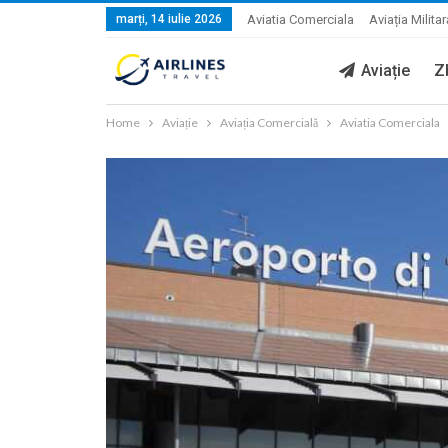
marți, 14 iulie 2026
Aviatia Comerciala
Aviația Militar
Aviație
Z
Home
Aviație
Aviația Comercială
Aviatia Comerciala