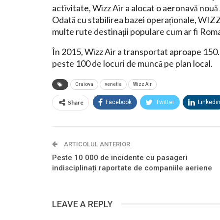
activitate, Wizz Air a alocat o aeronavă nouă
Odată cu stabilirea bazei operaționale, WIZZ 
multe rute destinații populare cum ar fi Roma,
În 2015, Wizz Air a transportat aproape 150.0
peste 100 de locuri de muncă pe plan local.
Craiova
venetia
Wizz Air
Share
Facebook
Twitter
Linkedi
ARTICOLUL ANTERIOR
Peste 10 000 de incidente cu pasageri
indisciplinați raportate de companiile aeriene
LEAVE A REPLY