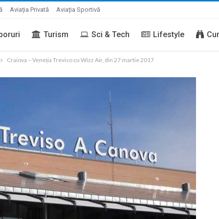
ă
Aviația Privată
Aviația Sportivă
boruri
Turism
Sci & Tech
Lifestyle
Cur
Craiova – Veneția Treviso cu Wizz Air, din 27 martie 2017