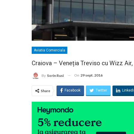
Aviatia Comerciala
Craiova – Veneția Treviso cu Wizz Air,
On
29 sept. 2016
By
Sorin Rusi
Facebook
Twitter
Linked
Share