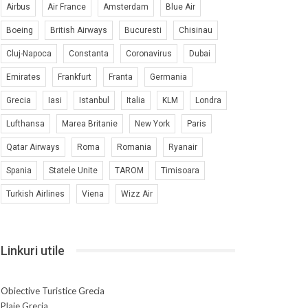
Airbus
Air France
Amsterdam
Blue Air
Boeing
British Airways
Bucuresti
Chisinau
Cluj-Napoca
Constanta
Coronavirus
Dubai
Emirates
Frankfurt
Franta
Germania
Grecia
Iasi
Istanbul
Italia
KLM
Londra
Lufthansa
Marea Britanie
New York
Paris
Qatar Airways
Roma
Romania
Ryanair
Spania
Statele Unite
TAROM
Timisoara
Turkish Airlines
Viena
Wizz Air
Linkuri utile
Obiective Turistice Grecia
Plaje Grecia