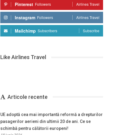
Pinterest
Followers
Airlines Travel
Instagram
Followers
Airlines Travel
Mailchimp
Subscribers
Subscribe
Like Airlines Travel
Articole recente
UE adoptă cea mai importantă reformă a drepturilor
pasagerilor aerieni din ultimii 20 de ani. Ce se
schimbă pentru călătorii europeni!
18 iunie 2026