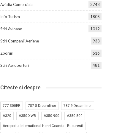
Aviatia Comerciala
3748
Info Turism
1805
Stiri Avioane
1012
Stiri Companii Aeriene
933
Zboruri
516
Stiri Aeroporturi
481
Citeste si despre
777-300ER
787-8 Dreamliner
787-9 Dreamliner
A320
A350 XWB
A350-900
A380-800
Aeroportul International Henri Coanda - Bucuresti