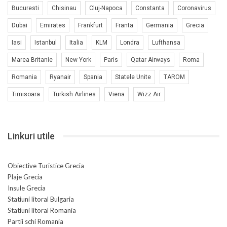
Bucuresti
Chisinau
Cluj-Napoca
Constanta
Coronavirus
Dubai
Emirates
Frankfurt
Franta
Germania
Grecia
Iasi
Istanbul
Italia
KLM
Londra
Lufthansa
Marea Britanie
New York
Paris
Qatar Airways
Roma
Romania
Ryanair
Spania
Statele Unite
TAROM
Timisoara
Turkish Airlines
Viena
Wizz Air
Linkuri utile
Obiective Turistice Grecia
Plaje Grecia
Insule Grecia
Statiuni litoral Bulgaria
Statiuni litoral Romania
Partii schi Romania