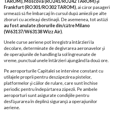
TAROM), Moscova (RO241/RO242 TAROM) şi
Frankfurt (RO301/RO302 TAROM)
, ai căror pasageri
urmează să fie îmbarcaţi în cursul după amiezii pe alte
zboruri cu aceleaşi destinaţii. De asemenea, tot astăzi
au fost anulate zborurile din/către Milano
(W63137/W63138 Wizz Air)
.
Unele curse aeriene pot înregistra întârzieri la
decolare, determinate de degivrarea aeronavelor şi
de operaţiunile de handling la sol îngreunate de
vreme, punctual unele întârzieri ajungând la două ore.
Pe aeroporturile Capitalei se intervine constant cu
utilajele proprii pentru deszăpezirea pistelor,
platformelor şi căilor de rulare, care sunt închise
periodic pentru îndepărtarea zăpezii. Pe ambele
aeroporturi sunt asigurate condiţiile pentru
desfăşurarea în deplină siguranţă a operaţiunilor
aeriene.