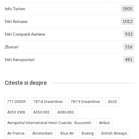
Info Turism
1805
Stiri Avioane
1012
Stiri Companii Aeriene
933
Zboruri
516
Stiri Aeroporturi
481
Citeste si despre
777-300ER
787-8 Dreamliner
787-9 Dreamliner
A320
A350 XWB
A350-900
A380-800
Aeroportul International Henri Coanda - Bucuresti
Airbus
Air France
Amsterdam
Blue Air
Boeing
British Airways