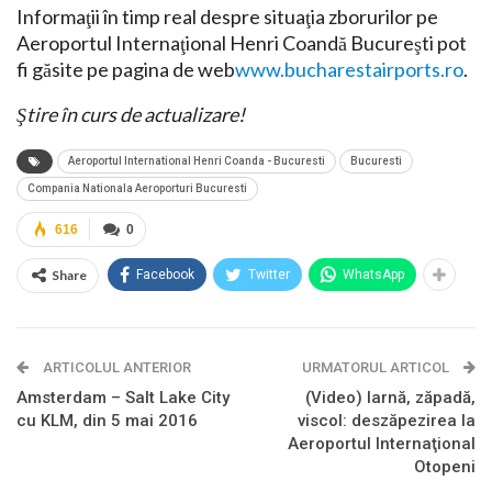
Informaţii în timp real despre situaţia zborurilor pe
Aeroportul Internaţional Henri Coandă Bucureşti pot
fi găsite pe pagina de web
www.bucharestairports.ro
.
Ştire în curs de actualizare!
Aeroportul International Henri Coanda - Bucuresti
Bucuresti
Compania Nationala Aeroporturi Bucuresti
616
0
Share
Facebook
Twitter
WhatsApp
ARTICOLUL ANTERIOR
URMATORUL ARTICOL
Amsterdam – Salt Lake City
(Video) Iarnă, zăpadă,
cu KLM, din 5 mai 2016
viscol: deszăpezirea la
Aeroportul Internaţional
Otopeni