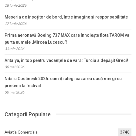
18 iunie 2026
Meseria de însoțitor de bord, între imagine și responsabilitate
17 iunie 2026
Prima aeronavă Boeing 737 MAX care înnoiește flota TAROM va
purta numele „Mircea Lucescu”!
3 iunie 2026
Antalya, în top pentru vacanțele de vară: Turcia a depășit Greci!
30 mai 2026
Nibiru Costinești 2026: cum îți alegi cazarea dacă mergi cu
prietenii la festival
30 mai 2026
Categorii Populare
Aviatia Comerciala
3748