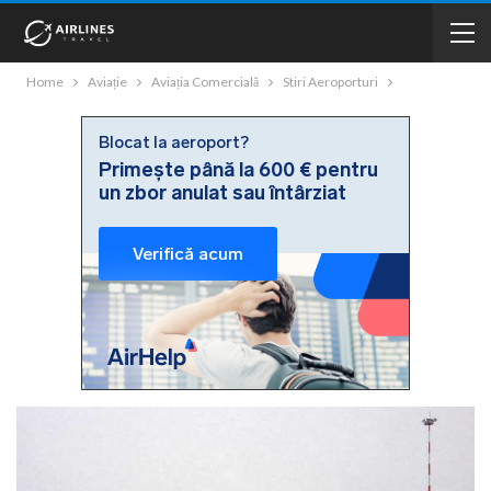
Home
Aviație
Aviația Comercială
Stiri Aeroporturi