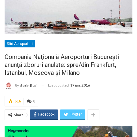
Stiri Aeroporturi
Compania Naţională Aeroporturi Bucureşti
anunţă zboruri anulate: spre/din Frankfurt,
Istanbul, Moscova şi Milano
Last updated
17 ian. 2016
By
Sorin Rusi
616
0
Facebook
Twitter
Share