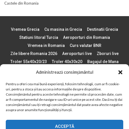
Castele din Romania
Vremea Grecia
Cu masina in Grecia
Destinatii Grecia
Statiuni litoral Turcia
Aeroporturi din Romania
Vremea in Romania
Curs valutar BNR
Zile libere Romania 2026
Aeroporturi live
Zboruri live
Troler 55x40x20/23
Troler 40x30x20
Bagajul de Mana
Paste 2026
Cele mai bune telefoane
Administrează consimțământul
Vigneta Bulgaria 2026
Statiuni schi Bulgaria
Pentru a oferi cea mai bună experiență, folosim tehnologii, cum ar fi cookie-
Plaje din Europa
Concerte Romania 2025
uri, pentru a stoca și/sau accesa informațiile despre dispozitive.
Asigurare de calatorie
Când se schimba ora în 2026
Consimțământul pentru aceste tehnologii ne permite să procesăm date, cum
ar fi comportamentul de navigare sau ID-uri unice pe acest site. Dacă nu îți dai
Calendar Formula 1 sezon 2026
Boarding Pass
consimțământul sau îți retragi consimțământul dat poate avea afecte negative
Despre AirlinesTravel.ro
Politică cookie-uri (UE)
asupra unor anumite funcționalități și funcții.
Politică cookie-uri (Regatul Unit)
Opt-out preferences
ACCEPTĂ
Cookie Policy (AU)
Politică cookie-uri (ZA)