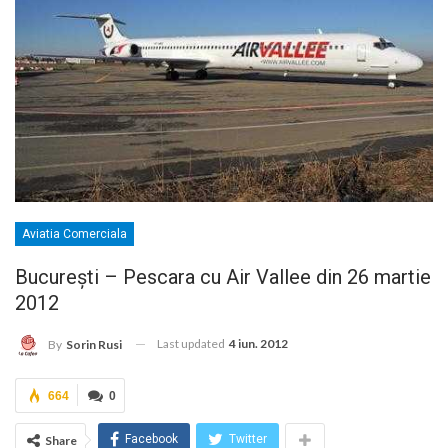
Aviatia Comerciala
Bucureşti – Pescara cu Air Vallee din 26 martie
2012
Last updated
4 iun. 2012
By
Sorin Rusi
664
0
Facebook
Twitter
Share