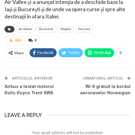
Air Vallee şi-a anunţat intenţia de a deschide baze la
Iaşi şi Bucureşti şi de unde va opera curse şi spre alte
destinaţii în afara Italiei.
Air Vallee
Bucuresti
Otopeni
Pescara
664
0
Share
Facebook
Twitter
WhatsApp
ARTICOLUL ANTERIOR
URMATORUL ARTICOL
Airbus a testat motorul
Wi-fi gratuit la bordul
Rolls-Royce Trent XWB
aeronavelor Norwegian
LEAVE A REPLY
Your email address will not be published.