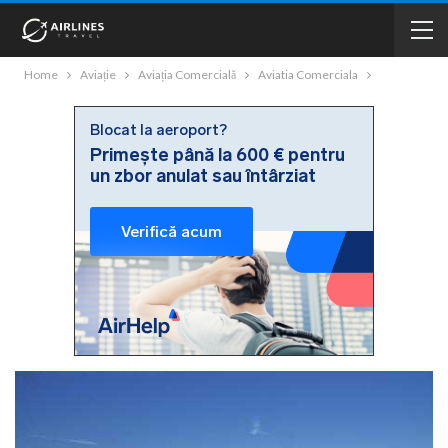
Home
Aviație
Aviația Comercială
Aviatia Comerciala