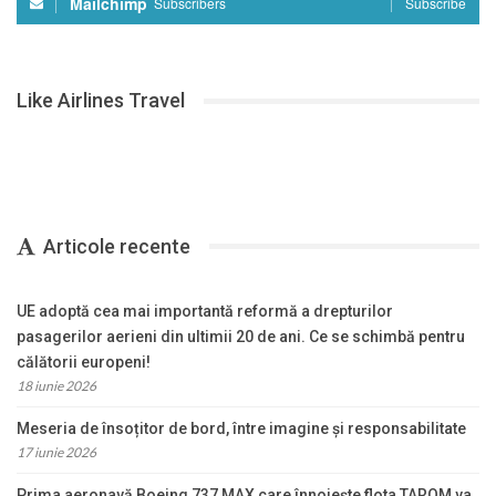
Mailchimp
Subscribers
Subscribe
Like Airlines Travel
Articole recente
UE adoptă cea mai importantă reformă a drepturilor
pasagerilor aerieni din ultimii 20 de ani. Ce se schimbă pentru
călătorii europeni!
18 iunie 2026
Meseria de însoțitor de bord, între imagine și responsabilitate
17 iunie 2026
Prima aeronavă Boeing 737 MAX care înnoiește flota TAROM va