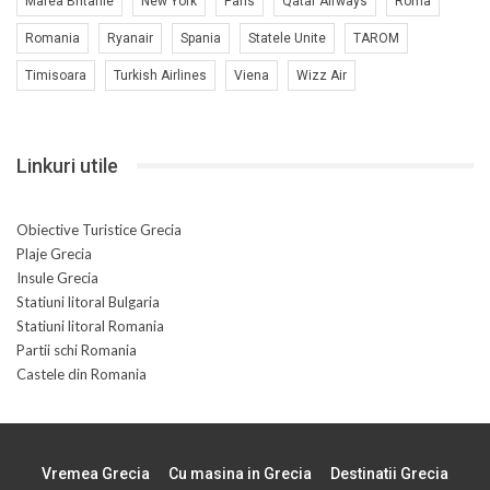
Marea Britanie
New York
Paris
Qatar Airways
Roma
Romania
Ryanair
Spania
Statele Unite
TAROM
Timisoara
Turkish Airlines
Viena
Wizz Air
Linkuri utile
Obiective Turistice Grecia
Plaje Grecia
Insule Grecia
Statiuni litoral Bulgaria
Statiuni litoral Romania
Partii schi Romania
Castele din Romania
Vremea Grecia
Cu masina in Grecia
Destinatii Grecia