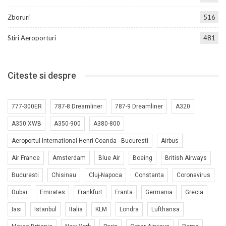
Zboruri
516
Stiri Aeroporturi
481
Citeste si despre
777-300ER
787-8 Dreamliner
787-9 Dreamliner
A320
A350 XWB
A350-900
A380-800
Aeroportul International Henri Coanda - Bucuresti
Airbus
Air France
Amsterdam
Blue Air
Boeing
British Airways
Bucuresti
Chisinau
Cluj-Napoca
Constanta
Coronavirus
Dubai
Emirates
Frankfurt
Franta
Germania
Grecia
Iasi
Istanbul
Italia
KLM
Londra
Lufthansa