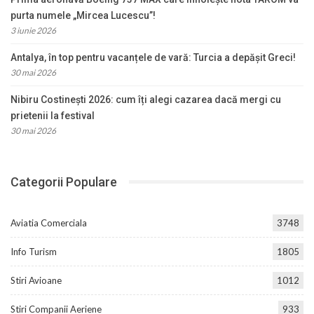
purta numele „Mircea Lucescu”!
3 iunie 2026
Antalya, în top pentru vacanțele de vară: Turcia a depășit Greci!
30 mai 2026
Nibiru Costinești 2026: cum îți alegi cazarea dacă mergi cu
prietenii la festival
30 mai 2026
Categorii Populare
Aviatia Comerciala
3748
Info Turism
1805
Stiri Avioane
1012
Stiri Companii Aeriene
933