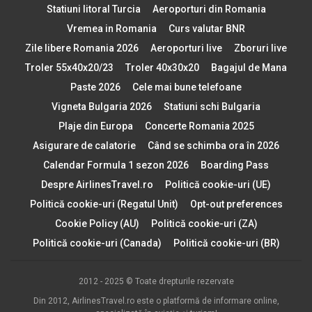
Statiuni litoral Turcia
Aeroporturi din Romania
Vremea in Romania
Curs valutar BNR
Zile libere Romania 2026
Aeroporturi live
Zboruri live
Troler 55x40x20/23
Troler 40x30x20
Bagajul de Mana
Paste 2026
Cele mai bune telefoane
Vigneta Bulgaria 2026
Statiuni schi Bulgaria
Plaje din Europa
Concerte Romania 2025
Asigurare de calatorie
Când se schimba ora în 2026
Calendar Formula 1 sezon 2026
Boarding Pass
Despre AirlinesTravel.ro
Politică cookie-uri (UE)
Politică cookie-uri (Regatul Unit)
Opt-out preferences
Cookie Policy (AU)
Politică cookie-uri (ZA)
Politică cookie-uri (Canada)
Politică cookie-uri (BR)
2012 - 2025 © Toate drepturile rezervate
Din 2012, AirlinesTravel.ro este o platformă de informare online,