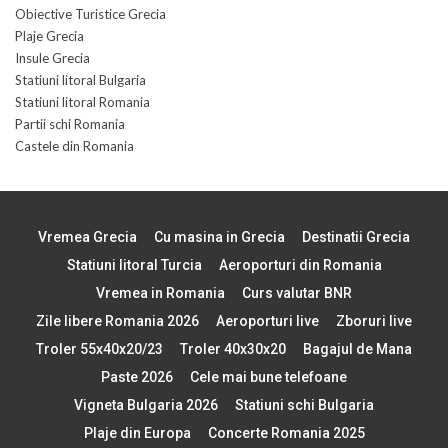
Obiective Turistice Grecia
Plaje Grecia
Insule Grecia
Statiuni litoral Bulgaria
Statiuni litoral Romania
Partii schi Romania
Castele din Romania
Vremea Grecia
Cu masina in Grecia
Destinatii Grecia
Statiuni litoral Turcia
Aeroporturi din Romania
Vremea in Romania
Curs valutar BNR
Zile libere Romania 2026
Aeroporturi live
Zboruri live
Troler 55x40x20/23
Troler 40x30x20
Bagajul de Mana
Paste 2026
Cele mai bune telefoane
Vigneta Bulgaria 2026
Statiuni schi Bulgaria
Plaje din Europa
Concerte Romania 2025