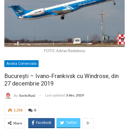
FOTO: Adrian Radulescu
Aviatia Comerciala
București – Ivano-Frankivsk cu Windrose, din
27 decembrie 2019
Last updated
3 dec. 2019
By
Sorin Rusi
1.256
0
Facebook
Twitter
Share