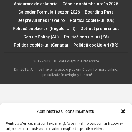
Asigurare de calatorie
Când se schimba ora în 2026
Calendar Formula 1 sezon 2026
Boarding Pass
Despre AirlinesTravel.ro
Politică cookie-uri (UE)
Politică cookie-uri (Regatul Unit)
Opt-out preferences
Cookie Policy (AU)
Politică cookie-uri (ZA)
Politică cookie-uri (Canada)
Politică cookie-uri (BR)
2012 - 2025 © Toate drepturile rezervate
Din 2012, AirlinesTravel.ro este o platformă de informare online,
specializată în aviație și turism!
Administrează consimțământul
Pentru a oferi cea mai bună experiență, folosim tehnologii, cum ar fi cookie-
uri, pentru a stoca și/sau accesa informațiile despre dispozitive.