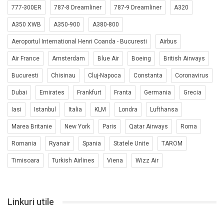
777-300ER
787-8 Dreamliner
787-9 Dreamliner
A320
A350 XWB
A350-900
A380-800
Aeroportul International Henri Coanda - Bucuresti
Airbus
Air France
Amsterdam
Blue Air
Boeing
British Airways
Bucuresti
Chisinau
Cluj-Napoca
Constanta
Coronavirus
Dubai
Emirates
Frankfurt
Franta
Germania
Grecia
Iasi
Istanbul
Italia
KLM
Londra
Lufthansa
Marea Britanie
New York
Paris
Qatar Airways
Roma
Romania
Ryanair
Spania
Statele Unite
TAROM
Timisoara
Turkish Airlines
Viena
Wizz Air
Linkuri utile