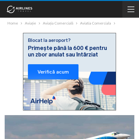
Home
Aviație
Aviația Comercială
Aviatia Comerciala