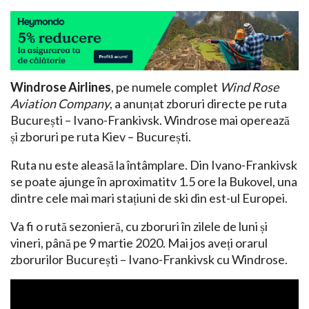
Windrose Airlines
, pe numele complet
Wind Rose
Aviation Company
, a anunțat zboruri directe pe ruta
București – Ivano-Frankivsk. Windrose mai operează
și zboruri pe ruta Kiev – București.
Ruta nu este aleasă la întâmplare. Din Ivano-Frankivsk
se poate ajunge în aproximatitv 1.5 ore la Bukovel, una
dintre cele mai mari stațiuni de ski din est-ul Europei.
Va fi o rută sezonieră, cu zboruri în zilele de luni și
vineri, până pe 9 martie 2020. Mai jos aveți orarul
zborurilor București – Ivano-Frankivsk cu Windrose.