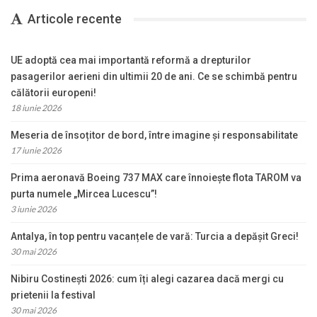
Articole recente
UE adoptă cea mai importantă reformă a drepturilor
pasagerilor aerieni din ultimii 20 de ani. Ce se schimbă pentru
călătorii europeni!
18 iunie 2026
Meseria de însoțitor de bord, între imagine și responsabilitate
17 iunie 2026
Prima aeronavă Boeing 737 MAX care înnoiește flota TAROM va
purta numele „Mircea Lucescu”!
3 iunie 2026
Antalya, în top pentru vacanțele de vară: Turcia a depășit Greci!
30 mai 2026
Nibiru Costinești 2026: cum îți alegi cazarea dacă mergi cu
prietenii la festival
30 mai 2026