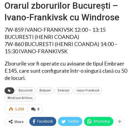
Orarul zborurilor București –
Ivano-Frankivsk cu Windrose
7W-859 IVANO-FRANKIVSK 12:00 – 13:15
BUCURESTI (HENRI COANDA)
7W-860 BUCURESTI (HENRI COANDA) 14:00 –
15:30 IVANO-FRANKIVSK
Zborurile vor fi operate cu avioane de tipul Embraer
E145, care sunt configurate într-o singură clasă cu 50
de locuri.
Bucuresti
Bukovel
Embraer
Ivano-Frankivsk
Windrose Airlines
1.256
0
Share
Facebook
Twitter
WhatsApp