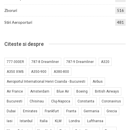
Zboruri
516
Stiri Aeroporturi
481
Citeste si despre
777-300ER
787-8 Dreamliner
787-9 Dreamliner
A320
A350 XWB
A350-900
A380-800
Aeroportul International Henri Coanda - Bucuresti
Airbus
Air France
Amsterdam
Blue Air
Boeing
British Airways
Bucuresti
Chisinau
Cluj-Napoca
Constanta
Coronavirus
Dubai
Emirates
Frankfurt
Franta
Germania
Grecia
Iasi
Istanbul
Italia
KLM
Londra
Lufthansa