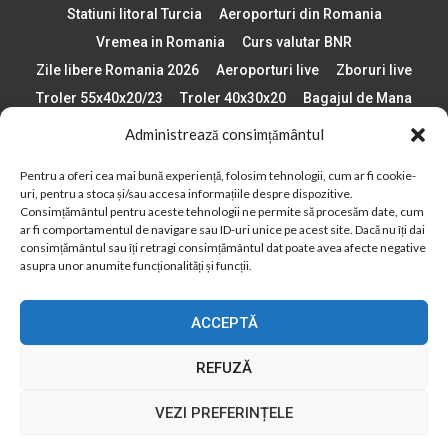
Statiuni litoral Turcia
Aeroporturi din Romania
Vremea in Romania
Curs valutar BNR
Zile libere Romania 2026
Aeroporturi live
Zboruri live
Troler 55x40x20/23
Troler 40x30x20
Bagajul de Mana
Paste 2026
Cele mai bune telefoane
Administrează consimțământul
Vigneta Bulgaria 2026
Statiuni schi Bulgaria
Pentru a oferi cea mai bună experiență, folosim tehnologii, cum ar fi cookie-
Plaje din Europa
Concerte Romania 2025
uri, pentru a stoca și/sau accesa informațiile despre dispozitive.
Asigurare de calatorie
Când se schimba ora în 2026
Consimțământul pentru aceste tehnologii ne permite să procesăm date, cum
ar fi comportamentul de navigare sau ID-uri unice pe acest site. Dacă nu îți dai
Calendar Formula 1 sezon 2026
Boarding Pass
consimțământul sau îți retragi consimțământul dat poate avea afecte negative
asupra unor anumite funcționalități și funcții.
Despre AirlinesTravel.ro
Politică cookie-uri (UE)
Politică cookie-uri (Regatul Unit)
Opt-out preferences
ACCEPTĂ
Cookie Policy (AU)
Politică cookie-uri (ZA)
Politică cookie-uri (Canada)
Politică cookie-uri (BR)
REFUZĂ
2012 - 2025 © Toate drepturile rezervate
VEZI PREFERINȚELE
Din 2012, AirlinesTravel.ro este o platformă de informare online,