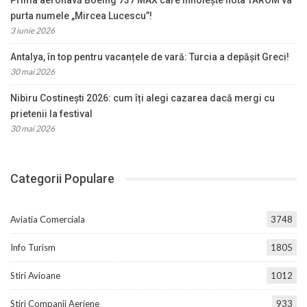
Prima aeronavă Boeing 737 MAX care înnoiește flota TAROM va
purta numele „Mircea Lucescu”!
3 iunie 2026
Antalya, în top pentru vacanțele de vară: Turcia a depășit Greci!
30 mai 2026
Nibiru Costinești 2026: cum îți alegi cazarea dacă mergi cu
prietenii la festival
30 mai 2026
Categorii Populare
Aviatia Comerciala
3748
Info Turism
1805
Stiri Avioane
1012
Stiri Companii Aeriene
933