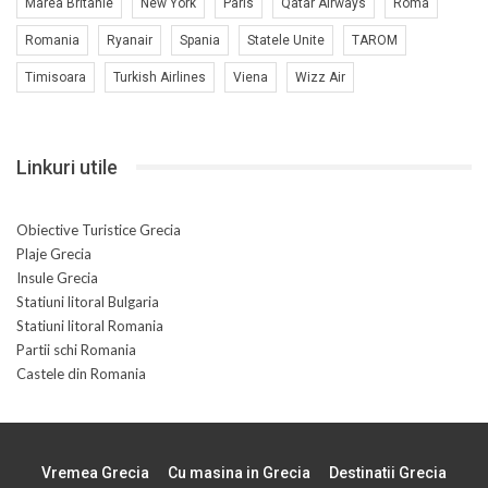
Marea Britanie
New York
Paris
Qatar Airways
Roma
Romania
Ryanair
Spania
Statele Unite
TAROM
Timisoara
Turkish Airlines
Viena
Wizz Air
Linkuri utile
Obiective Turistice Grecia
Plaje Grecia
Insule Grecia
Statiuni litoral Bulgaria
Statiuni litoral Romania
Partii schi Romania
Castele din Romania
Vremea Grecia
Cu masina in Grecia
Destinatii Grecia