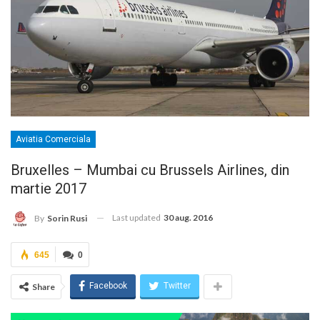
Aviatia Comerciala
Bruxelles – Mumbai cu Brussels Airlines, din
martie 2017
Last updated
30 aug. 2016
By
Sorin Rusi
645
0
Facebook
Twitter
Share