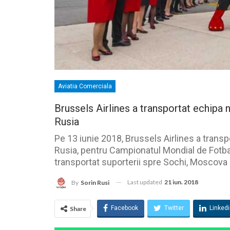
Aviatia Comerciala
Brussels Airlines a transportat echipa n
Rusia
Pe 13 iunie 2018, Brussels Airlines a transp
Rusia, pentru Campionatul Mondial de Fotbal 
transportat suporterii spre Sochi, Moscova ș
Last updated
21 iun. 2018
By
Sorin Rusi
Facebook
Twitter
Linked
Share