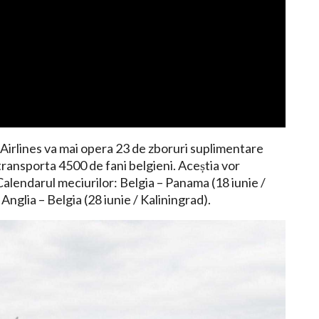
s Airlines va mai opera 23 de zboruri suplimentare
transporta 4500 de fani belgieni. Aceștia vor
 Calendarul meciurilor: Belgia – Panama (18 iunie /
Anglia – Belgia (28 iunie / Kaliningrad).