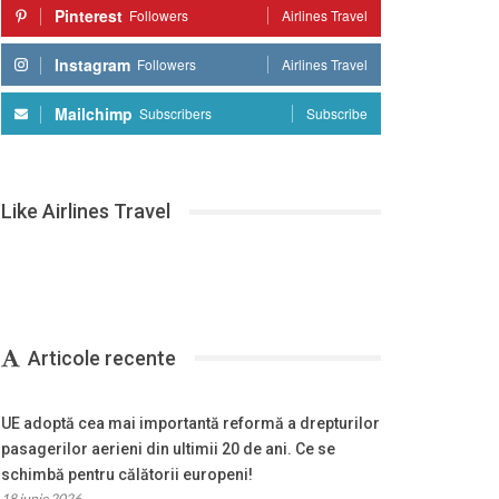
Pinterest
Followers
Airlines Travel
Instagram
Followers
Airlines Travel
Mailchimp
Subscribers
Subscribe
Like Airlines Travel
Articole recente
UE adoptă cea mai importantă reformă a drepturilor
pasagerilor aerieni din ultimii 20 de ani. Ce se
schimbă pentru călătorii europeni!
18 iunie 2026