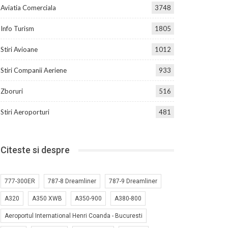
Aviatia Comerciala
3748
Info Turism
1805
Stiri Avioane
1012
Stiri Companii Aeriene
933
Zboruri
516
Stiri Aeroporturi
481
Citeste si despre
777-300ER
787-8 Dreamliner
787-9 Dreamliner
A320
A350 XWB
A350-900
A380-800
Aeroportul International Henri Coanda - Bucuresti