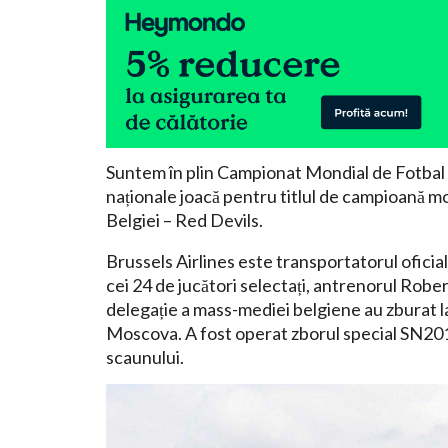
Suntem în plin Campionat Mondial de Fotbal 
naționale joacă pentru titlul de campioană mo
Belgiei – Red Devils.
Brussels Airlines este transportatorul oficial
cei 24 de jucători selectați, antrenorul Robe
delegație a mass-mediei belgiene au zburat 
Moscova. A fost operat zborul special SN2018
scaunului.