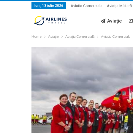
luni, 13 iulie 2026
Aviatia Comerciala
Aviația Militară
Aviație
Z
Home
Aviație
Aviația Comercială
Aviatia Comerciala