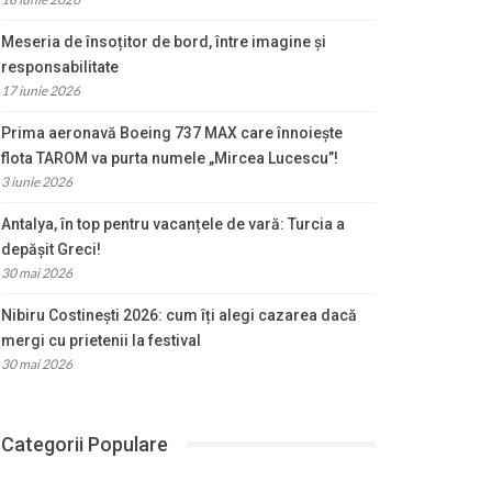
Meseria de însoțitor de bord, între imagine și
responsabilitate
17 iunie 2026
Prima aeronavă Boeing 737 MAX care înnoiește
flota TAROM va purta numele „Mircea Lucescu”!
3 iunie 2026
Antalya, în top pentru vacanțele de vară: Turcia a
depășit Greci!
30 mai 2026
Nibiru Costinești 2026: cum îți alegi cazarea dacă
mergi cu prietenii la festival
30 mai 2026
Categorii Populare