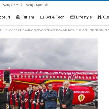
Aviația Privată
Aviația Sportivă
boruri
Turism
Sci & Tech
Lifestyle
Cur
Brussels Airlines a transportat echipa națională de fotbal a Belgiei și suporterii spr