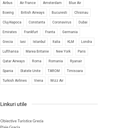
Airbus
Air France
Amsterdam
Blue Air
Boeing
British Airways
Bucuresti
Chisinau
Cluj-Napoca
Constanta
Coronavirus
Dubai
Emirates
Frankfurt
Franta
Germania
Grecia
Iasi
Istanbul
Italia
KLM
Londra
Lufthansa
Marea Britanie
New York
Paris
Qatar Airways
Roma
Romania
Ryanair
Spania
Statele Unite
TAROM
Timisoara
Turkish Airlines
Viena
Wizz Air
Linkuri utile
Obiective Turistice Grecia
Plaje Grecia