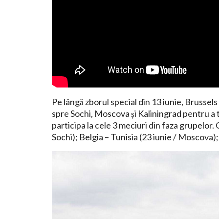
Pe lângă zborul special din 13 iunie, Brussel
spre Sochi, Moscova și Kaliningrad pentru a 
participa la cele 3 meciuri din faza grupelor.
Sochi); Belgia – Tunisia (23 iunie / Moscova); 