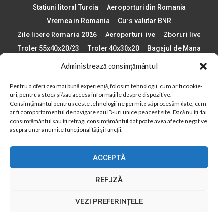
Statiuni litoral Turcia
Aeroporturi din Romania
Vremea in Romania
Curs valutar BNR
Zile libere Romania 2026
Aeroporturi live
Zboruri live
Troler 55x40x20/23
Troler 40x30x20
Bagajul de Mana
Paste 2026
Cele mai bune telefoane
Administrează consimțământul
Vigneta Bulgaria 2026
Statiuni schi Bulgaria
Pentru a oferi cea mai bună experiență, folosim tehnologii, cum ar fi cookie-
Plaje din Europa
Concerte Romania 2025
uri, pentru a stoca și/sau accesa informațiile despre dispozitive.
Asigurare de calatorie
Când se schimba ora în 2026
Consimțământul pentru aceste tehnologii ne permite să procesăm date, cum
ar fi comportamentul de navigare sau ID-uri unice pe acest site. Dacă nu îți dai
Calendar Formula 1 sezon 2026
Boarding Pass
consimțământul sau îți retragi consimțământul dat poate avea afecte negative
Despre AirlinesTravel.ro
Politică cookie-uri (UE)
asupra unor anumite funcționalități și funcții.
Politică cookie-uri (Regatul Unit)
Opt-out preferences
ACCEPTĂ
Cookie Policy (AU)
Politică cookie-uri (ZA)
Politică cookie-uri (Canada)
Politică cookie-uri (BR)
REFUZĂ
2012 - 2025 © Toate drepturile rezervate
VEZI PREFERINȚELE
Din 2012, AirlinesTravel.ro este o platformă de informare online,