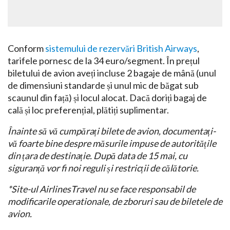
Conform
sistemului de rezervări British Airways
,
tarifele pornesc de la 34 euro/segment. În prețul
biletului de avion aveți incluse 2 bagaje de mână (unul
de dimensiuni standarde și unul mic de băgat sub
scaunul din față) și locul alocat. Dacă doriți bagaj de
cală și loc preferențial, plătiți suplimentar.
Înainte să vă cumpărați bilete de avion, documentați-
vă foarte bine despre măsurile impuse de autoritățile
din țara de destinație. După data de 15 mai, cu
siguranță vor fi noi reguli și restricții de călătorie.
*Site-ul AirlinesTravel nu se face responsabil de
modificarile operationale, de zboruri sau de biletele de
avion.