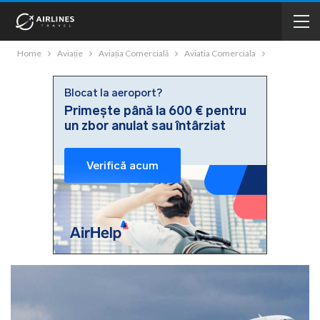
Home
Aviație
Aviația Comercială
Aviatia Comerciala