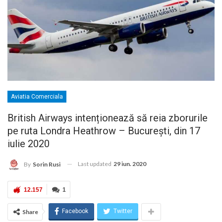
Aviatia Comerciala
British Airways intenționează să reia zborurile
pe ruta Londra Heathrow – București, din 17
iulie 2020
Last updated
29 iun. 2020
By
Sorin Rusi
12.157
1
Facebook
Twitter
Share