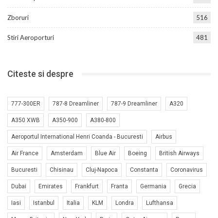
Zboruri
516
Stiri Aeroporturi
481
Citeste si despre
777-300ER
787-8 Dreamliner
787-9 Dreamliner
A320
A350 XWB
A350-900
A380-800
Aeroportul International Henri Coanda - Bucuresti
Airbus
Air France
Amsterdam
Blue Air
Boeing
British Airways
Bucuresti
Chisinau
Cluj-Napoca
Constanta
Coronavirus
Dubai
Emirates
Frankfurt
Franta
Germania
Grecia
Iasi
Istanbul
Italia
KLM
Londra
Lufthansa