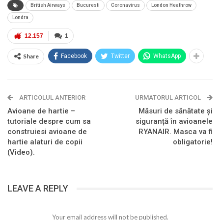
British Airways
Bucuresti
Coronavirus
London Heathrow
Londra
12.157
1
Share
Facebook
Twitter
WhatsApp
ARTICOLUL ANTERIOR
URMATORUL ARTICOL
Avioane de hartie –
Măsuri de sănătate și
tutoriale despre cum sa
siguranță în avioanele
construiesi avioane de
RYANAIR. Masca va fi
hartie alaturi de copii
obligatorie!
(Video).
LEAVE A REPLY
Your email address will not be published.