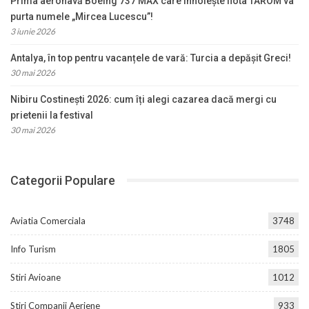
Prima aeronavă Boeing 737 MAX care înnoiește flota TAROM va
purta numele „Mircea Lucescu”!
3 iunie 2026
Antalya, în top pentru vacanțele de vară: Turcia a depășit Greci!
30 mai 2026
Nibiru Costinești 2026: cum îți alegi cazarea dacă mergi cu
prietenii la festival
30 mai 2026
Categorii Populare
Aviatia Comerciala
3748
Info Turism
1805
Stiri Avioane
1012
Stiri Companii Aeriene
933