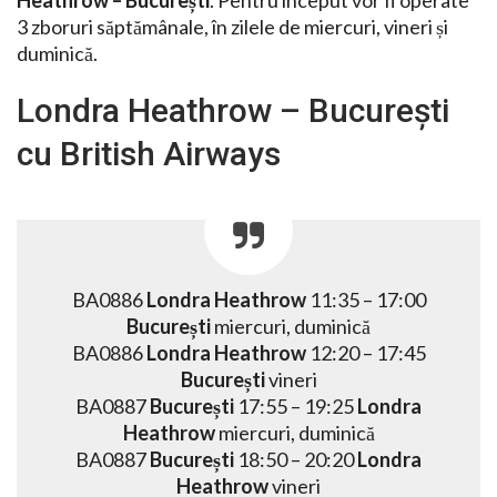
Heathrow – București
. Pentru început vor fi operate
3 zboruri săptămânale, în zilele de miercuri, vineri și
duminică.
Londra Heathrow – București
cu British Airways
BA0886
Londra Heathrow
11:35 – 17:00
București
miercuri, duminică
BA0886
Londra Heathrow
12:20 – 17:45
București
vineri
BA0887
București
17:55 – 19:25
Londra
Heathrow
miercuri, duminică
BA0887
București
18:50 – 20:20
Londra
Heathrow
vineri