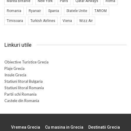
Marea Britanie
New York
Paris
Qatar Airways
Roma
Romania
Ryanair
Spania
Statele Unite
TAROM
Timisoara
Turkish Airlines
Viena
Wizz Air
Linkuri utile
Obiective Turistice Grecia
Plaje Grecia
Insule Grecia
Statiuni litoral Bulgaria
Statiuni litoral Romania
Partii schi Romania
Castele din Romania
Vremea Grecia
Cu masina in Grecia
Destinatii Grecia