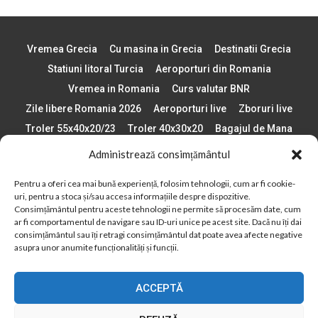
Vremea Grecia
Cu masina in Grecia
Destinatii Grecia
Statiuni litoral Turcia
Aeroporturi din Romania
Vremea in Romania
Curs valutar BNR
Zile libere Romania 2026
Aeroporturi live
Zboruri live
Troler 55x40x20/23
Troler 40x30x20
Bagajul de Mana
Paste 2026
Cele mai bune telefoane
Administrează consimțământul
Vigneta Bulgaria 2026
Statiuni schi Bulgaria
Pentru a oferi cea mai bună experiență, folosim tehnologii, cum ar fi cookie-
Plaje din Europa
Concerte Romania 2025
uri, pentru a stoca și/sau accesa informațiile despre dispozitive.
Asigurare de calatorie
Când se schimba ora în 2026
Consimțământul pentru aceste tehnologii ne permite să procesăm date, cum
ar fi comportamentul de navigare sau ID-uri unice pe acest site. Dacă nu îți dai
Calendar Formula 1 sezon 2026
Boarding Pass
consimțământul sau îți retragi consimțământul dat poate avea afecte negative
Despre AirlinesTravel.ro
Politică cookie-uri (UE)
asupra unor anumite funcționalități și funcții.
Politică cookie-uri (Regatul Unit)
Opt-out preferences
ACCEPTĂ
Cookie Policy (AU)
Politică cookie-uri (ZA)
Politică cookie-uri (Canada)
Politică cookie-uri (BR)