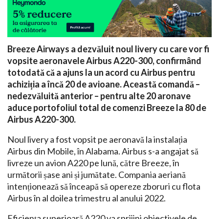
Breeze Airways a dezvăluit noul livery cu care vor fi
vopsite aeronavele Airbus A220-300, confirmând
totodată că a ajuns la un acord cu Airbus pentru
achiziția a încă 20 de avioane. Această comandă –
nedezvăluită anterior – pentru alte 20 aronave
aduce portofoliul total de comenzi Breeze la 80 de
Airbus A220-300.
Noul livery a fost vopsit pe aeronavă la instalația
Airbus din Mobile, în Alabama. Airbus s-a angajat să
livreze un avion A220 pe lună, către Breeze, în
următorii șase ani și jumătate. Compania aeriană
intenționează să înceapă să opereze zboruri cu flota
Airbus în al doilea trimestru al anului 2022.
Eficiența superioară A220 va sprijini obiectivele de