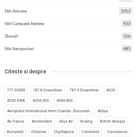
Stiri Avioane
1012
Stiri Companii Aeriene
933
Zboruri
516
Stiri Aeroporturi
481
Citeste si despre
777-300ER
787-8 Dreamliner
787-9 Dreamliner
A320
A350 XWB
A350-900
A380-800
Aeroportul International Henri Coanda - Bucuresti
Airbus
Air France
Amsterdam
Blue Air
Boeing
British Airways
Bucuresti
Chisinau
Cluj-Napoca
Constanta
Coronavirus