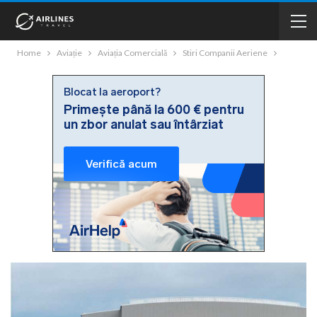
Home
Aviație
Aviația Comercială
Stiri Companii Aeriene