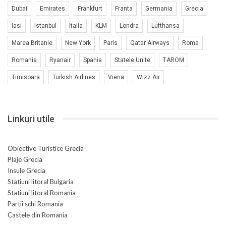
Dubai
Emirates
Frankfurt
Franta
Germania
Grecia
Iasi
Istanbul
Italia
KLM
Londra
Lufthansa
Marea Britanie
New York
Paris
Qatar Airways
Roma
Romania
Ryanair
Spania
Statele Unite
TAROM
Timisoara
Turkish Airlines
Viena
Wizz Air
Linkuri utile
Obiective Turistice Grecia
Plaje Grecia
Insule Grecia
Statiuni litoral Bulgaria
Statiuni litoral Romania
Partii schi Romania
Castele din Romania