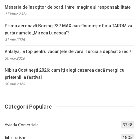
Meseria de însoțitor de bord, între imagine și responsabilitate
17 iunie 2026
Prima aeronavă Boeing 737 MAX care înnoiește flota TAROM va
purta numele „Mircea Lucescu”!
3 iunie 2026
Antalya, în top pentru vacanțele de vară: Turcia a depășit Greci!
30 mai 2026
Nibiru Costinești 2026: cum îți alegi cazarea dacă mergi cu
prietenii la festival
30 mai 2026
Categorii Populare
Aviatia Comerciala
3748
Info Turism
1805