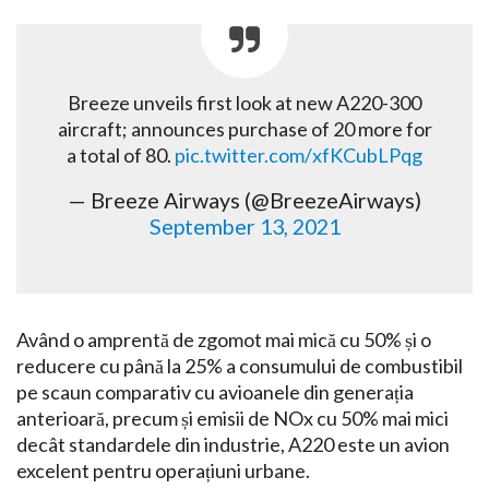
Breeze unveils first look at new A220-300
aircraft; announces purchase of 20 more for
a total of 80.
pic.twitter.com/xfKCubLPqg
— Breeze Airways (@BreezeAirways)
September 13, 2021
Având o amprentă de zgomot mai mică cu 50% și o
reducere cu până la 25% a consumului de combustibil
pe scaun comparativ cu avioanele din generația
anterioară, precum și emisii de NOx cu 50% mai mici
decât standardele din industrie, A220 este un avion
excelent pentru operațiuni urbane.