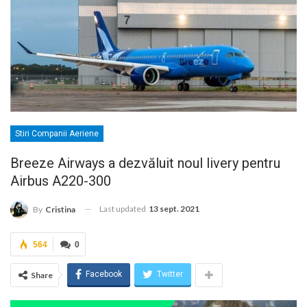
Stiri Companii Aeriene
Breeze Airways a dezvăluit noul livery pentru
Airbus A220-300
Last updated
13 sept. 2021
By
Cristina
564
0
Facebook
Twitter
Share