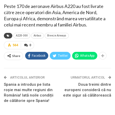
Peste 170 de aeronave Airbus A220 au fost livrate
către zece operatori din Asia, America de Nord,
Europa și Africa, demonstrând marea versatilitate a
celui mai recent membru al familiei Airbus.
A220-300
Airbus
Breeze Airways
564
0
Share
Facebook
Twitter
WhatsApp
ARTICOLUL ANTERIOR
URMATORUL ARTICOL
Spania a introdus pe lista
Doua treimi dintre
roșie mai multe regiuni din
europeni consideră că nu
România! Iată noile condiții
este sigur să călătorească
de călătorie spre Spania!