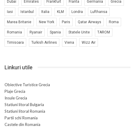
Dubai
Emirates
Frankfurt
Franta
Germania
Grecia
Iasi
Istanbul
Italia
KLM
Londra
Lufthansa
Marea Britanie
New York
Paris
Qatar Airways
Roma
Romania
Ryanair
Spania
Statele Unite
TAROM
Timisoara
Turkish Airlines
Viena
Wizz Air
Linkuri utile
Obiective Turistice Grecia
Plaje Grecia
Insule Grecia
Statiuni litoral Bulgaria
Statiuni litoral Romania
Partii schi Romania
Castele din Romania