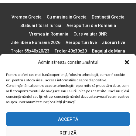
Vremea Grecia
Cu masina in Grecia
Destinatii Grecia
Statiuni litoral Turcia
Aeroporturi din Romania
Vremea in Romania
Curs valutar BNR
Zile libere Romania 2026
Aeroporturi live
Zboruri live
Troler 55x40x20/23
Troler 40x30x20
Bagajul de Mana
Paste 2026
Cele mai bune telefoane
Administrează consimțământul
Vigneta Bulgaria 2026
Statiuni schi Bulgaria
Pentru a oferi cea mai bună experiență, folosim tehnologii, cum ar fi cookie-
Plaje din Europa
Concerte Romania 2025
uri, pentru a stoca și/sau accesa informațiile despre dispozitive.
Asigurare de calatorie
Când se schimba ora în 2026
Consimțământul pentru aceste tehnologii ne permite să procesăm date, cum
ar fi comportamentul de navigare sau ID-uri unice pe acest site. Dacă nu îți dai
Calendar Formula 1 sezon 2026
Boarding Pass
consimțământul sau îți retragi consimțământul dat poate avea afecte negative
asupra unor anumite funcționalități și funcții.
Despre AirlinesTravel.ro
Politică cookie-uri (UE)
Politică cookie-uri (Regatul Unit)
Opt-out preferences
ACCEPTĂ
Cookie Policy (AU)
Politică cookie-uri (ZA)
Politică cookie-uri (Canada)
Politică cookie-uri (BR)
REFUZĂ