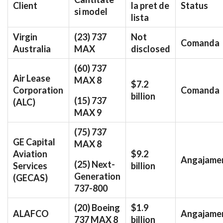
Client
la pret de
Status
si model
lista
Virgin
(23) 737
Not
Comanda
Australia
MAX
disclosed
(60) 737
Air Lease
MAX 8
$7.2
Corporation
Comanda
billion
(15) 737
(ALC)
MAX 9
(75) 737
GE Capital
MAX 8
Aviation
$9.2
Angajame
(25) Next-
Services
billion
Generation
(GECAS)
737-800
(20) Boeing
$1.9
ALAFCO
Angajame
737 MAX 8
billion