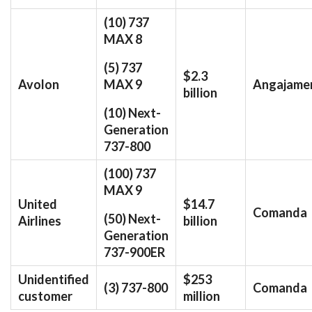
(10) 737
MAX 8
(5) 737
$2.3
Avolon
MAX 9
Angajame
billion
(10) Next-
Generation
737-800
(100) 737
MAX 9
United
$14.7
Comanda
(50) Next-
Airlines
billion
Generation
737-900ER
Unidentified
$253
(3) 737-800
Comanda
customer
million