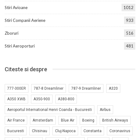
Stiri Avioane
1012
Stiri Companii Aeriene
933
Zboruri
516
Stiri Aeroporturi
481
Citeste si despre
777-300ER
787-8 Dreamliner
787-9 Dreamliner
A320
A350 XWB
A350-900
A380-800
Aeroportul International Henri Coanda - Bucuresti
Airbus
Air France
Amsterdam
Blue Air
Boeing
British Airways
Bucuresti
Chisinau
Cluj-Napoca
Constanta
Coronavirus