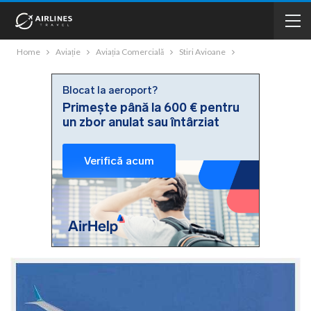
Home
Aviație
Aviația Comercială
Stiri Avioane