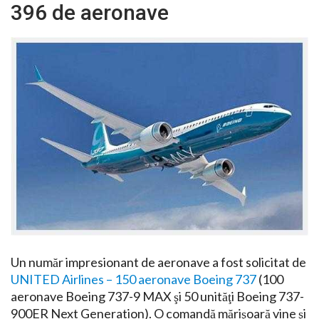
396 de aeronave
Un număr impresionant de aeronave a fost solicitat de
UNITED Airlines – 150 aeronave Boeing 737
(100
aeronave Boeing 737-9 MAX şi 50 unităţi Boeing 737-
900ER Next Generation). O comandă mărişoară vine şi