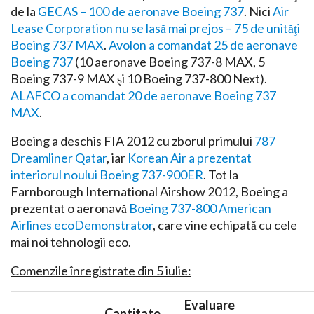
de la
GECAS – 100 de aeronave Boeing 737
. Nici
Air
Lease Corporation nu se lasă mai prejos – 75 de unităţi
Boeing 737 MAX
.
Avolon a comandat 25 de aeronave
Boeing 737
(10 aeronave Boeing 737-8 MAX, 5
Boeing 737-9 MAX şi 10 Boeing 737-800 Next).
ALAFCO a comandat 20 de aeronave Boeing 737
MAX
.
Boeing a deschis FIA 2012 cu zborul primului
787
Dreamliner Qatar
, iar
Korean Air a prezentat
interiorul noului Boeing 737-900ER
. Tot la
Farnborough International Airshow 2012, Boeing a
prezentat o aeronavă
Boeing 737-800 American
Airlines ecoDemonstrator
, care vine echipată cu cele
mai noi tehnologii eco.
Comenzile înregistrate din 5 iulie:
Evaluare
Cantitate