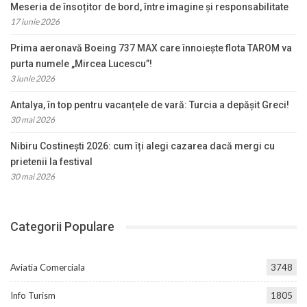
Meseria de însoțitor de bord, între imagine și responsabilitate
17 iunie 2026
Prima aeronavă Boeing 737 MAX care înnoiește flota TAROM va
purta numele „Mircea Lucescu”!
3 iunie 2026
Antalya, în top pentru vacanțele de vară: Turcia a depășit Greci!
30 mai 2026
Nibiru Costinești 2026: cum îți alegi cazarea dacă mergi cu
prietenii la festival
30 mai 2026
Categorii Populare
Aviatia Comerciala
3748
Info Turism
1805