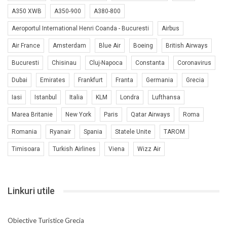
A350 XWB
A350-900
A380-800
Aeroportul International Henri Coanda - Bucuresti
Airbus
Air France
Amsterdam
Blue Air
Boeing
British Airways
Bucuresti
Chisinau
Cluj-Napoca
Constanta
Coronavirus
Dubai
Emirates
Frankfurt
Franta
Germania
Grecia
Iasi
Istanbul
Italia
KLM
Londra
Lufthansa
Marea Britanie
New York
Paris
Qatar Airways
Roma
Romania
Ryanair
Spania
Statele Unite
TAROM
Timisoara
Turkish Airlines
Viena
Wizz Air
Linkuri utile
Obiective Turistice Grecia