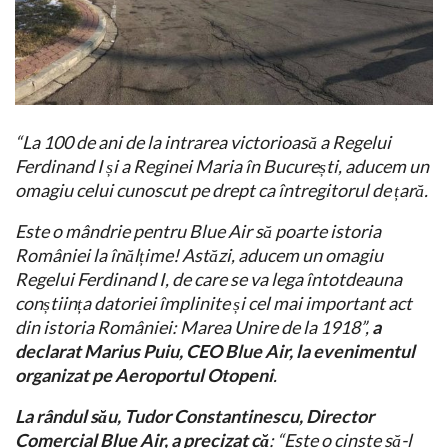
“La 100 de ani de la intrarea victorioasă a Regelui
Ferdinand I și a Reginei Maria în București, aducem un
omagiu celui cunoscut pe drept ca întregitorul de țară.
Este o mândrie pentru Blue Air să poarte istoria
României la înălțime! Astăzi, aducem un omagiu
Regelui Ferdinand I, de care se va lega întotdeauna
conștiința datoriei împlinite și cel mai important act
din istoria României: Marea Unire de la 1918”,
a
declarat Marius Puiu, CEO Blue Air, la evenimentul
organizat pe Aeroportul Otopeni
.
La rândul său, Tudor Constantinescu, Director
Comercial Blue Air, a precizat că
: “Este o cinste să-l