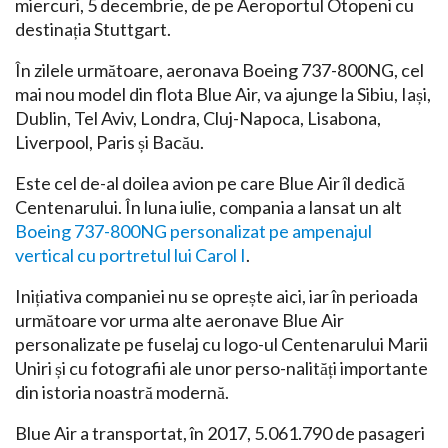
miercuri, 5 decembrie, de pe Aeroportul Otopeni cu
destinația Stuttgart.
În zilele următoare, aeronava Boeing 737-800NG, cel
mai nou model din flota Blue Air, va ajunge la Sibiu, Iași,
Dublin, Tel Aviv, Londra, Cluj-Napoca, Lisabona,
Liverpool, Paris și Bacău.
Este cel de-al doilea avion pe care Blue Air îl dedică
Centenarului. În luna iulie, compania a lansat un alt
Boeing 737-800NG personalizat pe ampenajul
vertical cu portretul lui Carol I
.
Inițiativa companiei nu se oprește aici, iar în perioada
următoare vor urma alte aeronave Blue Air
personalizate pe fuselaj cu logo-ul Centenarului Marii
Uniri și cu fotografii ale unor perso-nalități importante
din istoria noastră modernă.
Blue Air a transportat, în 2017, 5.061.790 de pasageri