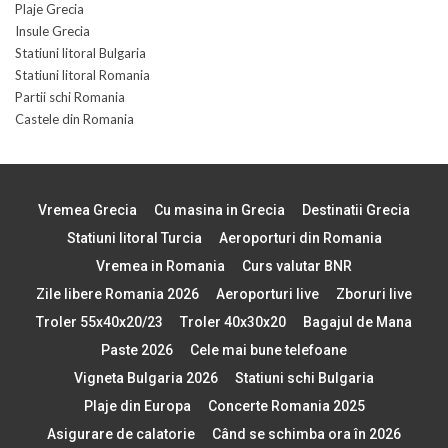
Plaje Grecia
Insule Grecia
Statiuni litoral Bulgaria
Statiuni litoral Romania
Partii schi Romania
Castele din Romania
Vremea Grecia
Cu masina in Grecia
Destinatii Grecia
Statiuni litoral Turcia
Aeroporturi din Romania
Vremea in Romania
Curs valutar BNR
Zile libere Romania 2026
Aeroporturi live
Zboruri live
Troler 55x40x20/23
Troler 40x30x20
Bagajul de Mana
Paste 2026
Cele mai bune telefoane
Vigneta Bulgaria 2026
Statiuni schi Bulgaria
Plaje din Europa
Concerte Romania 2025
Asigurare de calatorie
Când se schimba ora în 2026