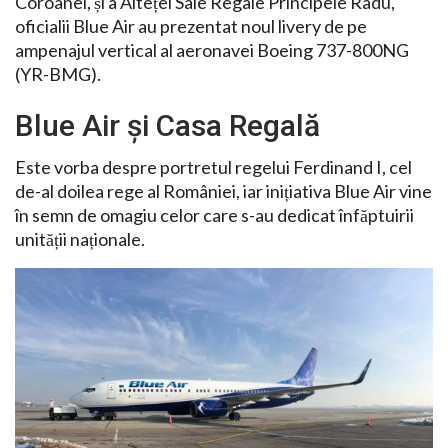
Coroanei, și a Alteței Sale Regale Principele Radu,
oficialii Blue Air au prezentat noul livery de pe
ampenajul vertical al aeronavei Boeing 737-800NG
(YR-BMG).
Blue Air și Casa Regală
Este vorba despre portretul regelui Ferdinand I, cel
de-al doilea rege al României, iar inițiativa Blue Air vine
în semn de omagiu celor care s-au dedicat înfăptuirii
unității naționale.