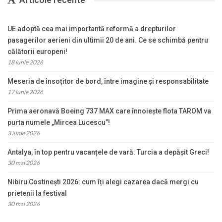
UE adoptă cea mai importantă reformă a drepturilor
pasagerilor aerieni din ultimii 20 de ani. Ce se schimbă pentru
călătorii europeni!
18 iunie 2026
Meseria de însoțitor de bord, între imagine și responsabilitate
17 iunie 2026
Prima aeronavă Boeing 737 MAX care înnoiește flota TAROM va
purta numele „Mircea Lucescu”!
3 iunie 2026
Antalya, în top pentru vacanțele de vară: Turcia a depășit Greci!
30 mai 2026
Nibiru Costinești 2026: cum îți alegi cazarea dacă mergi cu
prietenii la festival
30 mai 2026