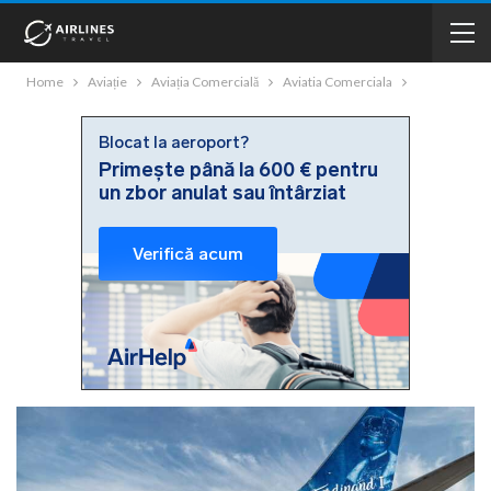
Home
Aviație
Aviația Comercială
Aviatia Comerciala