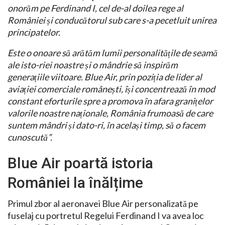
onorăm pe Ferdinand I, cel de-al doilea rege al
României și conducătorul sub care s-a pecetluit unirea
principatelor.
Este o onoare să arătăm lumii personalitățile de seamă
ale isto-riei noastre și o mândrie să inspirăm
generațiile viitoare. Blue Air, prin poziția de lider al
aviației comerciale românești, își concentrează în mod
constant eforturile spre a promova în afara granițelor
valorile noastre naționale, România frumoasă de care
suntem mândri și dato-ri, în același timp, să o facem
cunoscută”.
Blue Air poartă istoria
României la înălțime
Primul zbor al aeronavei Blue Air personalizată pe
fuselaj cu portretul Regelui Ferdinand I va avea loc