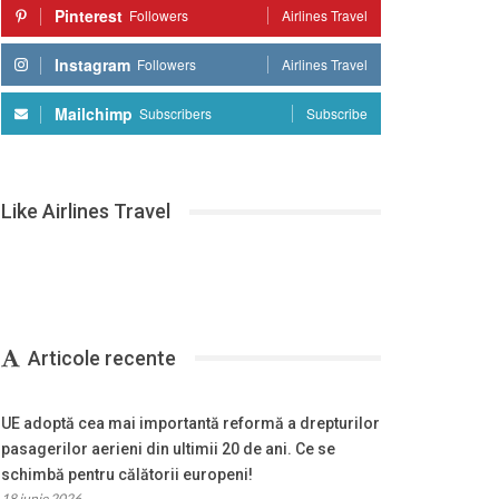
Pinterest
Followers
Airlines Travel
Instagram
Followers
Airlines Travel
Mailchimp
Subscribers
Subscribe
Like Airlines Travel
Articole recente
UE adoptă cea mai importantă reformă a drepturilor
pasagerilor aerieni din ultimii 20 de ani. Ce se
schimbă pentru călătorii europeni!
18 iunie 2026