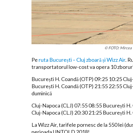
© FOTO: Mircea 
Pe
ruta București – Cluj zboară și Wizz Air
. R
transportatorul low-cost va opera 10 zboruri
București H. Coandă (OTP) 09:25 10:25 Cluj-N
București H. Coandă (OTP) 21:55 22:55 Cluj-Nap
duminică
Cluj-Napoca (CLJ) 07:55 08:55 București H. C
Cluj-Napoca (CLJ) 20:30 21:25 București H
La Wizz Air, tarifele pornesc de la 550 lei (d
perioada UNTOLD 2018!