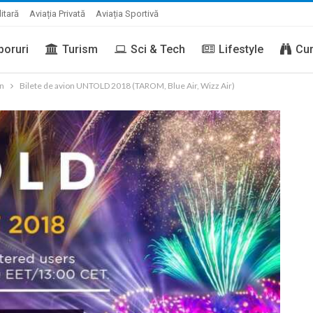
litară
Aviația Privată
Aviația Sportivă
boruri
Turism
Sci & Tech
Lifestyle
Cur
on
Bilete de avion UNTOLD 2018 (TAROM, Blue Air, Wizz Air)