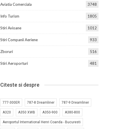
Aviatia Comerciala
3748
Info Turism
1805
Stiri Avioane
1012
Stiri Companii Aeriene
933
Zboruri
516
Stiri Aeroporturi
481
Citeste si despre
777-300ER
787-8 Dreamliner
787-9 Dreamliner
A320
A350 XWB
A350-900
A380-800
Aeroportul International Henri Coanda - Bucuresti