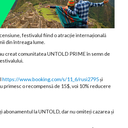
censiune, festivalul fiind o atracție internațională
nii din întreaga lume.
torii au creat comunitatea UNTOLD PRIME în semn de
estivalului.
ul
https://www.booking.com/s/11_6/rusi2795
și
 Eu primesc o recompensă de 15$, voi 10% reducere
ărați abonamentul la UNTOLD, dar nu omiteți cazarea și