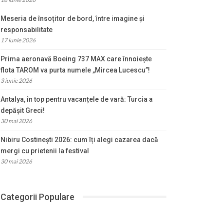
Meseria de însoțitor de bord, între imagine și
responsabilitate
17 iunie 2026
Prima aeronavă Boeing 737 MAX care înnoiește
flota TAROM va purta numele „Mircea Lucescu”!
3 iunie 2026
Antalya, în top pentru vacanțele de vară: Turcia a
depășit Greci!
30 mai 2026
Nibiru Costinești 2026: cum îți alegi cazarea dacă
mergi cu prietenii la festival
30 mai 2026
Categorii Populare