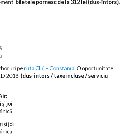
moment,
biletele pornesc de la 312 lei (dus-întors)
.
ă
ă
 zboruri pe
ruta Cluj – Constanța
. O oportunitate
OLD 2018.
(dus-întors / taxe incluse / serviciu
ir:
și joi
inică
și joi
inică