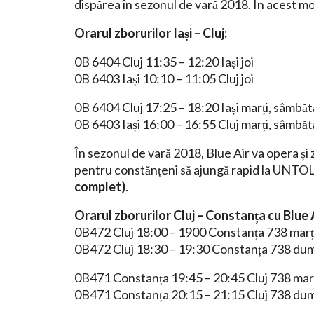
dispărea în sezonul de vară 2018. În acest 
Orarul zborurilor Iași – Cluj:
0B 6404 Cluj 11:35 – 12:20 Iași joi
0B 6403 Iași 10:10 – 11:05 Cluj joi
0B 6404 Cluj 17:25 – 18:20 Iași marți, sâmbăt
0B 6403 Iași 16:00 – 16:55 Cluj marți, sâmbăt
În sezonul de vară 2018, Blue Air va opera și
pentru constănțeni să ajungă rapid la UNT
complet)
.
Orarul zborurilor Cluj – Constanța cu Blue A
0B472 Cluj 18:00 – 1900 Constanța 738 marți 
0B472 Cluj 18:30 – 19:30 Constanța 738 dum
0B471 Constanța 19:45 – 20:45 Cluj 738 marți 
0B471 Constanța 20:15 – 21:15 Cluj 738 dum