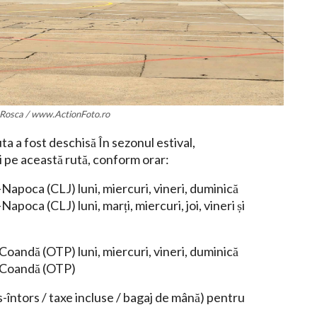
Rosca / www.ActionFoto.ro
uta a fost deschisă În sezonul estival,
 pe această rută, conform orar:
apoca (CLJ) luni, miercuri, vineri, duminică
oca (CLJ) luni, marți, miercuri, joi, vineri și
oandă (OTP) luni, miercuri, vineri, duminică
. Coandă (OTP)
us-întors / taxe incluse / bagaj de mână) pentru