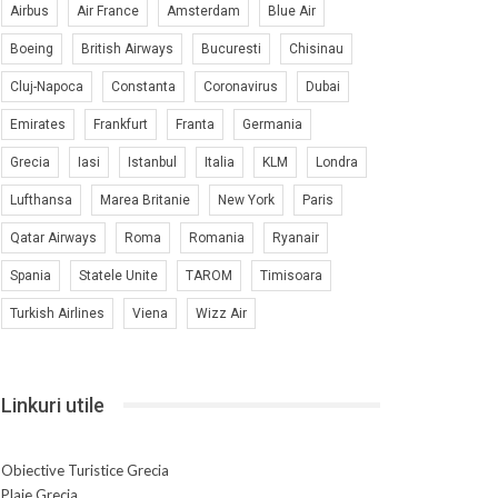
Airbus
Air France
Amsterdam
Blue Air
Boeing
British Airways
Bucuresti
Chisinau
Cluj-Napoca
Constanta
Coronavirus
Dubai
Emirates
Frankfurt
Franta
Germania
Grecia
Iasi
Istanbul
Italia
KLM
Londra
Lufthansa
Marea Britanie
New York
Paris
Qatar Airways
Roma
Romania
Ryanair
Spania
Statele Unite
TAROM
Timisoara
Turkish Airlines
Viena
Wizz Air
Linkuri utile
Obiective Turistice Grecia
Plaje Grecia