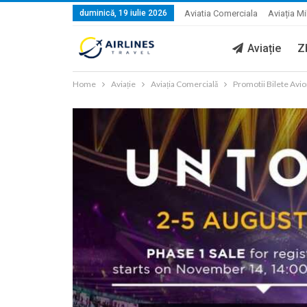
duminică, 19 iulie 2026
Aviatia Comerciala
Aviația Mi
Aviație
Z
Home
Aviație
Aviația Comercială
Promotii Bilete Avi