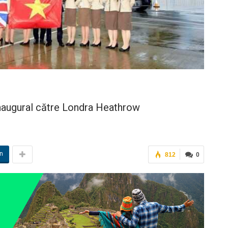
naugural către Londra Heathrow
in
812
0