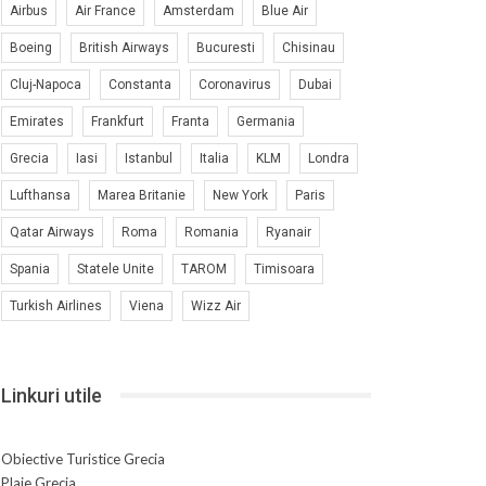
Airbus
Air France
Amsterdam
Blue Air
Boeing
British Airways
Bucuresti
Chisinau
Cluj-Napoca
Constanta
Coronavirus
Dubai
Emirates
Frankfurt
Franta
Germania
Grecia
Iasi
Istanbul
Italia
KLM
Londra
Lufthansa
Marea Britanie
New York
Paris
Qatar Airways
Roma
Romania
Ryanair
Spania
Statele Unite
TAROM
Timisoara
Turkish Airlines
Viena
Wizz Air
Linkuri utile
Obiective Turistice Grecia
Plaje Grecia