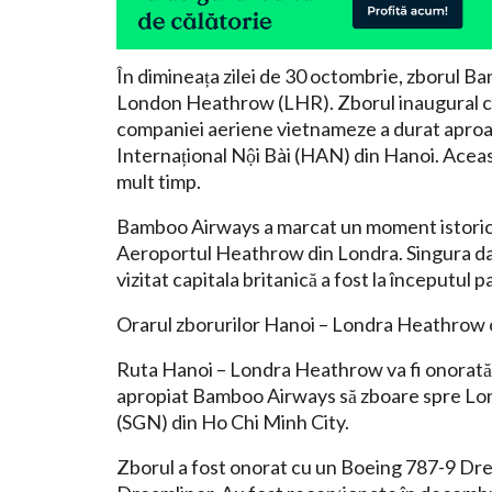
În dimineața zilei de 30 octombrie, zborul 
London Heathrow (LHR). Zborul inaugural com
companiei aeriene vietnameze a durat aproap
Internațional Nội Bài (HAN) din Hanoi. Acea
mult timp.
Bamboo Airways a marcat un moment istoric p
Aeroportul Heathrow din Londra. Singura dat
vizitat capitala britanică a fost la începutul
Orarul zborurilor Hanoi – Londra Heathrow
Ruta Hanoi – Londra Heathrow va fi onorată c
apropiat Bamboo Airways să zboare spre Lond
(SGN) din Ho Chi Minh City.
Zborul a fost onorat cu un Boeing 787-9 Dr