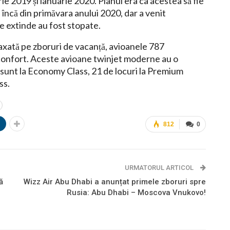
e 2019 și ianuarie 2020. Planul era ca acestea să fie
 încă din primăvara anului 2020, dar a venit
e extinde au fost stopate.
 axată pe zboruri de vacanță, avioanele 787
onfort. Aceste avioane twinjet moderne au o
 sunt la Economy Class, 21 de locuri la Premium
ss.
n
812
0
URMATORUL ARTICOL
ă
Wizz Air Abu Dhabi a anunțat primele zboruri spre
Rusia: Abu Dhabi – Moscova Vnukovo!