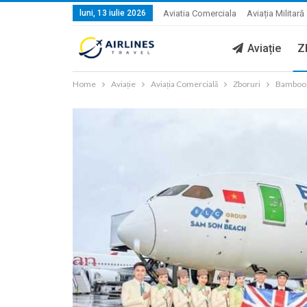
luni, 13 iulie 2026
Aviatia Comerciala
Aviația Militară
Aviație
Z
Home
Aviație
Aviația Comercială
Zboruri
Bamboo A