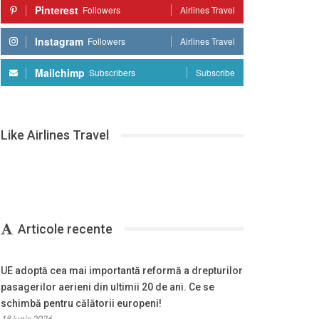
Pinterest
Followers
Airlines Travel
Instagram
Followers
Airlines Travel
Mailchimp
Subscribers
Subscribe
Like Airlines Travel
Articole recente
UE adoptă cea mai importantă reformă a drepturilor
pasagerilor aerieni din ultimii 20 de ani. Ce se
schimbă pentru călătorii europeni!
18 iunie 2026