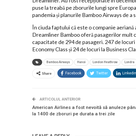
Dreamliner. Au fost recepționate în decembri
puse la treabă pe zborurile lungi spre Europa
pandemia și planurile Bamboo Airways de a s
În ciuda faptului că este o companie aeriană
Dreamliner Bamboo oferă pasagerilor mult c
capacitate de 294 de pasageri. 247 de locuri
Economy Class și 24 de locuri la Business Cla
Bamboo Airways
Hanoi
London Heathrow
Londra
Share
Facebook
Twitter
Linkedi
ARTICOLUL ANTERIOR
American Airlines a fost nevoită să anuleze pân
la 1400 de zboruri pe durata a trei zile