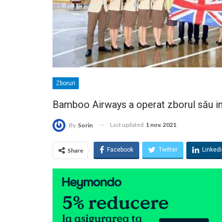
Zboruri
Bamboo Airways a operat zborul său i
Last updated
1 nov. 2021
By
Sorin
Facebook
Twitter
Linked
Share