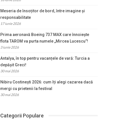
Meseria de însoțitor de bord, între imagine și
responsabilitate
17 iunie 2026
Prima aeronavă Boeing 737 MAX care înnoiește
flota TAROM va purta numele „Mircea Lucescu”!
3 iunie 2026
Antalya, în top pentru vacanțele de vară: Turcia a
depășit Greci!
30 mai 2026
Nibiru Costinești 2026: cum îți alegi cazarea dacă
mergi cu prietenii la festival
30 mai 2026
Categorii Populare