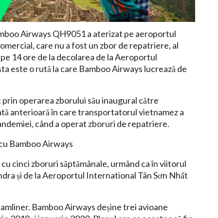
Bamboo Airways QH9051 a aterizat pe aeroportul
ercial, care nu a fost un zbor de repatriere, al
e 14 ore de la decolarea de la Aeroportul
sta este o rută la care Bamboo Airways lucrează de
rin operarea zborului său inaugural către
ă anterioară în care transportatorul vietnamez a
 pandemiei, când a operat zboruri de repatriere.
 cu Bamboo Airways
u cinci zboruri săptămânale, urmând ca în viitorul
ra și de la Aeroportul International Tân Sơn Nhất
eamliner. Bamboo Airways deșine trei avioane