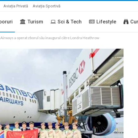
Aviația Privată
Aviația Sportivă
boruri
Turism
Sci & Tech
Lifestyle
Cur
irways a operat zborul său inaugural către Londra Heathrow