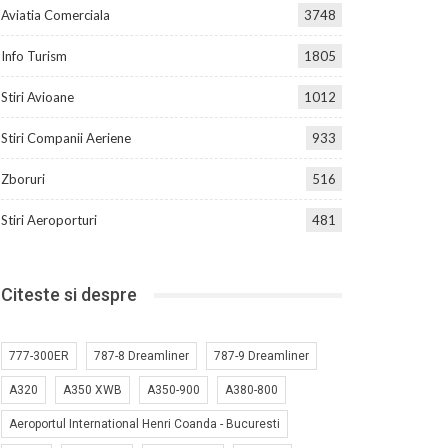
Aviatia Comerciala
3748
Info Turism
1805
Stiri Avioane
1012
Stiri Companii Aeriene
933
Zboruri
516
Stiri Aeroporturi
481
Citeste si despre
777-300ER
787-8 Dreamliner
787-9 Dreamliner
A320
A350 XWB
A350-900
A380-800
Aeroportul International Henri Coanda - Bucuresti