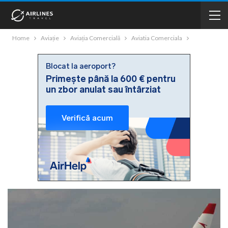
Home
Aviație
Aviația Comercială
Aviatia Comerciala