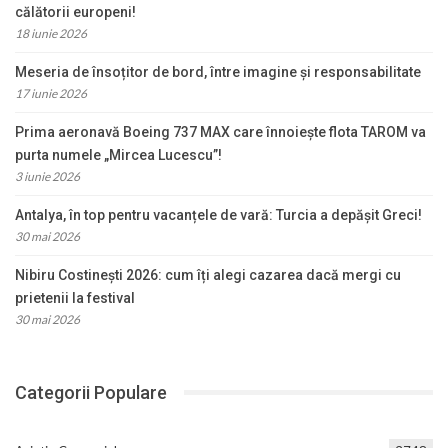
călătorii europeni!
18 iunie 2026
Meseria de însoțitor de bord, între imagine și responsabilitate
17 iunie 2026
Prima aeronavă Boeing 737 MAX care înnoiește flota TAROM va
purta numele „Mircea Lucescu”!
3 iunie 2026
Antalya, în top pentru vacanțele de vară: Turcia a depășit Greci!
30 mai 2026
Nibiru Costinești 2026: cum îți alegi cazarea dacă mergi cu
prietenii la festival
30 mai 2026
Categorii Populare