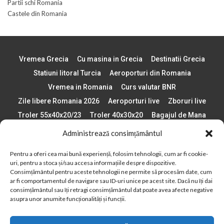
Partii schi Romania
Castele din Romania
Vremea Grecia
Cu masina in Grecia
Destinatii Grecia
Statiuni litoral Turcia
Aeroporturi din Romania
Vremea in Romania
Curs valutar BNR
Zile libere Romania 2026
Aeroporturi live
Zboruri live
Troler 55x40x20/23
Troler 40x30x20
Bagajul de Mana
Paste 2026
Cele mai bune telefoane
Administrează consimțământul
Vigneta Bulgaria 2026
Statiuni schi Bulgaria
Pentru a oferi cea mai bună experiență, folosim tehnologii, cum ar fi cookie-
Plaje din Europa
Concerte Romania 2025
uri, pentru a stoca și/sau accesa informațiile despre dispozitive.
Asigurare de calatorie
Când se schimba ora în 2026
Consimțământul pentru aceste tehnologii ne permite să procesăm date, cum
ar fi comportamentul de navigare sau ID-uri unice pe acest site. Dacă nu îți dai
Calendar Formula 1 sezon 2026
Boarding Pass
consimțământul sau îți retragi consimțământul dat poate avea afecte negative
Despre AirlinesTravel.ro
Politică cookie-uri (UE)
asupra unor anumite funcționalități și funcții.
Politică cookie-uri (Regatul Unit)
Opt-out preferences