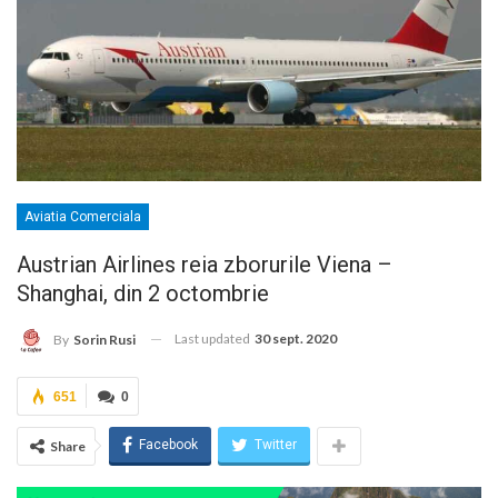
Aviatia Comerciala
Austrian Airlines reia zborurile Viena –
Shanghai, din 2 octombrie
Last updated
30 sept. 2020
By
Sorin Rusi
651
0
Facebook
Twitter
Share