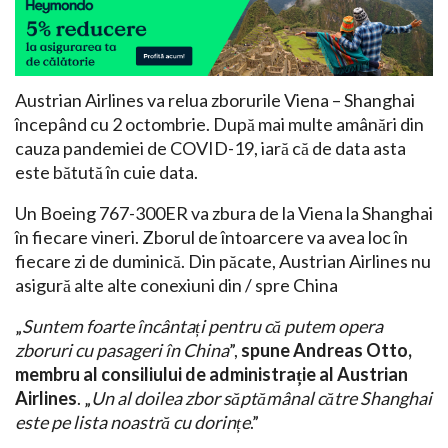
Austrian Airlines va relua zborurile Viena – Shanghai
începând cu 2 octombrie. După mai multe amânări din
cauza pandemiei de COVID-19, iară că de data asta
este bătută în cuie data.
Un Boeing 767-300ER va zbura de la Viena la Shanghai
în fiecare vineri. Zborul de întoarcere va avea loc în
fiecare zi de duminică. Din păcate, Austrian Airlines nu
asigură alte alte conexiuni din / spre China
„
Suntem foarte încântați pentru că putem opera
zboruri cu pasageri în China
”,
spune Andreas Otto,
membru al consiliului de administrație al Austrian
Airlines
. „
Un al doilea zbor săptămânal către Shanghai
este pe lista noastră cu dorințe
.”