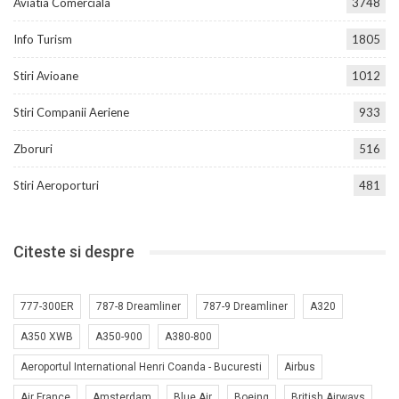
Aviatia Comerciala
3748
Info Turism
1805
Stiri Avioane
1012
Stiri Companii Aeriene
933
Zboruri
516
Stiri Aeroporturi
481
Citeste si despre
777-300ER
787-8 Dreamliner
787-9 Dreamliner
A320
A350 XWB
A350-900
A380-800
Aeroportul International Henri Coanda - Bucuresti
Airbus
Air France
Amsterdam
Blue Air
Boeing
British Airways