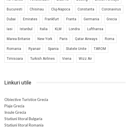
Bucuresti
Chisinau
Cluj-Napoca
Constanta
Coronavirus
Dubai
Emirates
Frankfurt
Franta
Germania
Grecia
Iasi
Istanbul
Italia
KLM
Londra
Lufthansa
Marea Britanie
New York
Paris
Qatar Airways
Roma
Romania
Ryanair
Spania
Statele Unite
TAROM
Timisoara
Turkish Airlines
Viena
Wizz Air
Linkuri utile
Obiective Turistice Grecia
Plaje Grecia
Insule Grecia
Statiuni litoral Bulgaria
Statiuni litoral Romania