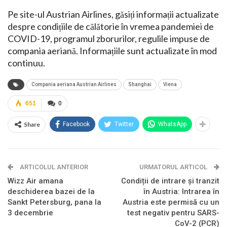
Pe site-ul Austrian Airlines, găsiți informații actualizate
despre condițiile de călătorie în vremea pandemiei de
COVID-19, programul zborurilor, regulile impuse de
compania aeriană. Informațiile sunt actualizate în mod
continuu.
Compania aeriana Austrian Airlines
Shanghai
Viena
651
0
Share
Facebook
Twitter
WhatsApp
ARTICOLUL ANTERIOR
URMATORUL ARTICOL
Wizz Air amana
Condiții de intrare și tranzit
deschiderea bazei de la
în Austria: Intrarea în
Sankt Petersburg, pana la
Austria este permisă cu un
3 decembrie
test negativ pentru SARS-
CoV-2 (PCR)