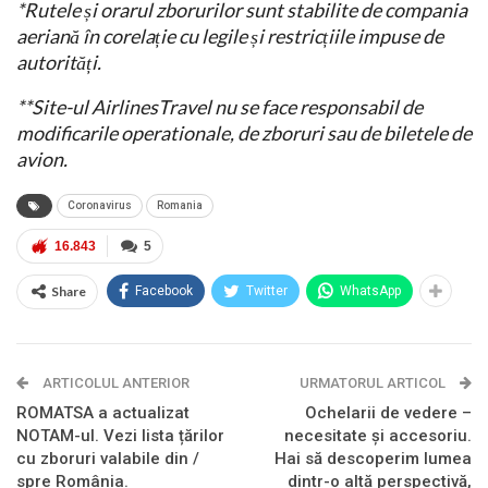
*Rutele și orarul zborurilor sunt stabilite de compania
aeriană în corelație cu legile și restricțiile impuse de
autorități.
**Site-ul AirlinesTravel nu se face responsabil de
modificarile operationale, de zboruri sau de biletele de
avion.
Coronavirus
Romania
16.843
5
Share
Facebook
Twitter
WhatsApp
ARTICOLUL ANTERIOR
URMATORUL ARTICOL
ROMATSA a actualizat
Ochelarii de vedere –
NOTAM-ul. Vezi lista țărilor
necesitate și accesoriu.
cu zboruri valabile din /
Hai să descoperim lumea
spre România.
dintr-o altă perspectivă,