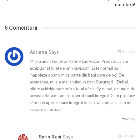
mai clară!
5 Comentarii
6 ani ago
Adriana
Says
Mi s-a anulat un zbor Paris – Las Vegas. Precizez ca am
achiziționat biletele prin kiwi.com. Este normal să-ți
înapoieze doar o mica parte din bani spre deloc? De
asemenea, mi s-a mai anulat un zbor București – Dubai,
bilete achiziționate prin site-ul oficial fly dubai, de unde, de
aceasta data mi-am recuperat banii integral. Cum pot face
să-mi recuperez banii integral de la kiwi.com, asa cum mi
se pare și normal.
Reply
6 ani ago
Sorin Rusi
Says