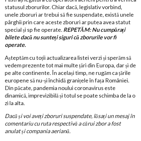
statusul zborurilor. Chiar dacă, legislativ vorbind,
unele zboruri ar trebui să fie suspendate, există unele
pârghii prin care aceste zboruri ar putea avea statut
special și sp fie operate.
REPETĂM: Nu cumpărați
bilete dacă nu sunteți siguri că zborurile vor fi
operate.
Așteptăm cu toții actualizarea listei verzi și sperăm să
vedem prezente tot mai multe țări din Europa, dar și de
pe alte continente. În același timp, ne rugăm ca țările
europene să nu-și închidă granițele în fața României.
Din păcate, pandemia noului coronavirus este
dinamică, imprevizibilă și totul se poate schimba de la o
zi la alta.
Dacă și voi aveți zboruri suspendate, lăsați un mesaj în
comentariu cu ruta respectivă a cărui zbor a fost
anulat și compania aeriană.