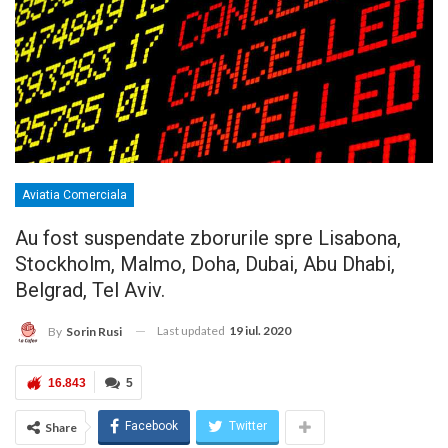
Aviatia Comerciala
Au fost suspendate zborurile spre Lisabona,
Stockholm, Malmo, Doha, Dubai, Abu Dhabi,
Belgrad, Tel Aviv.
Last updated
19 iul. 2020
By
Sorin Rusi
16.843
5
Facebook
Twitter
Share