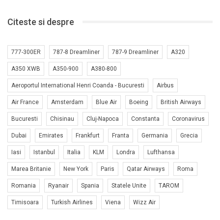
Citeste si despre
777-300ER
787-8 Dreamliner
787-9 Dreamliner
A320
A350 XWB
A350-900
A380-800
Aeroportul International Henri Coanda - Bucuresti
Airbus
Air France
Amsterdam
Blue Air
Boeing
British Airways
Bucuresti
Chisinau
Cluj-Napoca
Constanta
Coronavirus
Dubai
Emirates
Frankfurt
Franta
Germania
Grecia
Iasi
Istanbul
Italia
KLM
Londra
Lufthansa
Marea Britanie
New York
Paris
Qatar Airways
Roma
Romania
Ryanair
Spania
Statele Unite
TAROM
Timisoara
Turkish Airlines
Viena
Wizz Air