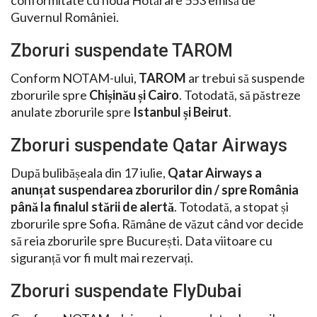
conformitate cu noua Hotărâre 553 emisă de
Guvernul României.
Zboruri suspendate TAROM
Conform NOTAM-ului,
TAROM
ar trebui să suspende
zborurile spre
Chișinău și Cairo
. Totodată, să păstreze
anulate zborurile spre
Istanbul și Beirut
.
Zboruri suspendate Qatar Airways
După bulibășeala din 17 iulie,
Qatar Airways a
anunțat suspendarea zborurilor din / spre România
până la finalul stării de alertă
. Totodată, a stopat și
zborurile spre Sofia. Rămâne de văzut când vor decide
să reia zborurile spre București. Data viitoare cu
siguranță vor fi mult mai rezervați.
Zboruri suspendate FlyDubai