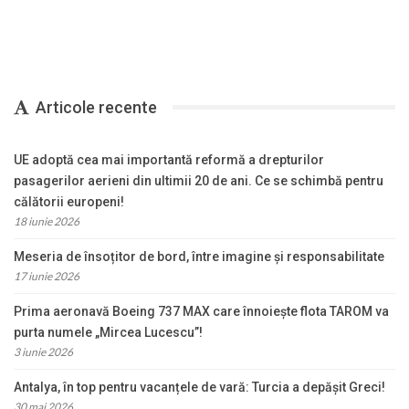
Articole recente
UE adoptă cea mai importantă reformă a drepturilor
pasagerilor aerieni din ultimii 20 de ani. Ce se schimbă pentru
călătorii europeni!
18 iunie 2026
Meseria de însoțitor de bord, între imagine și responsabilitate
17 iunie 2026
Prima aeronavă Boeing 737 MAX care înnoiește flota TAROM va
purta numele „Mircea Lucescu”!
3 iunie 2026
Antalya, în top pentru vacanțele de vară: Turcia a depășit Greci!
30 mai 2026