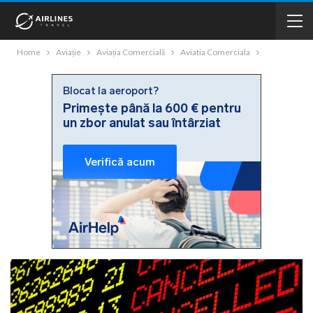
Home
Aviație
Aviația Comercială
Aviatia Comerciala