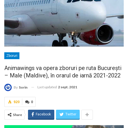
Zboruri
Animawings va opera zboruri pe ruta București
– Male (Maldive), în orarul de iarnă 2021-2022
Last updated
2 sept. 2021
By
Sorin
920
0
Facebook
Twitter
Share