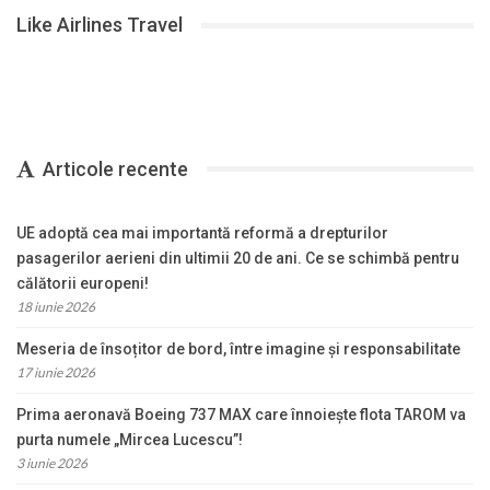
Like Airlines Travel
Articole recente
UE adoptă cea mai importantă reformă a drepturilor
pasagerilor aerieni din ultimii 20 de ani. Ce se schimbă pentru
călătorii europeni!
18 iunie 2026
Meseria de însoțitor de bord, între imagine și responsabilitate
17 iunie 2026
Prima aeronavă Boeing 737 MAX care înnoiește flota TAROM va
purta numele „Mircea Lucescu”!
3 iunie 2026