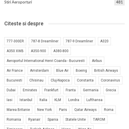
Stiri Aeroporturi
481
Citeste si despre
777-300ER
787-8 Dreamliner
787-9 Dreamliner
A320
A350 XWB
A350-900
A380-800
Aeroportul International Henri Coanda - Bucuresti
Airbus
Air France
Amsterdam
Blue Air
Boeing
British Airways
Bucuresti
Chisinau
Cluj-Napoca
Constanta
Coronavirus
Dubai
Emirates
Frankfurt
Franta
Germania
Grecia
Iasi
Istanbul
Italia
KLM
Londra
Lufthansa
Marea Britanie
New York
Paris
Qatar Airways
Roma
Romania
Ryanair
Spania
Statele Unite
TAROM