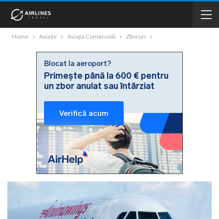
Home
Aviație
Aviația Comercială
Zboruri