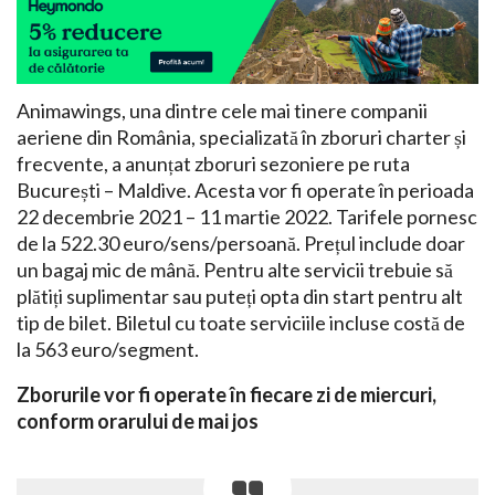
Animawings, una dintre cele mai tinere companii
aeriene din România, specializată în zboruri charter și
frecvente, a anunțat zboruri sezoniere pe ruta
București – Maldive. Acesta vor fi operate în perioada
22 decembrie 2021 – 11 martie 2022. Tarifele pornesc
de la 522.30 euro/sens/persoană. Prețul include doar
un bagaj mic de mână. Pentru alte servicii trebuie să
plătiți suplimentar sau puteți opta din start pentru alt
tip de bilet. Biletul cu toate serviciile incluse costă de
la 563 euro/segment.
Zborurile vor fi operate în fiecare zi de miercuri,
conform orarului de mai jos