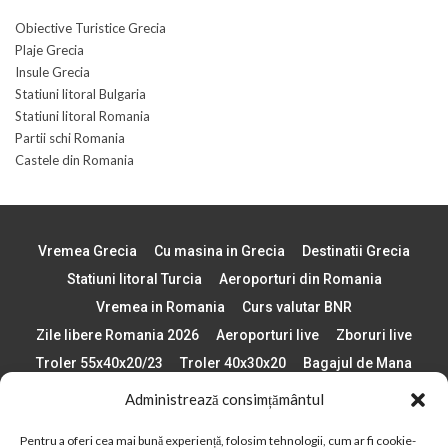
Obiective Turistice Grecia
Plaje Grecia
Insule Grecia
Statiuni litoral Bulgaria
Statiuni litoral Romania
Partii schi Romania
Castele din Romania
Vremea Grecia
Cu masina in Grecia
Destinatii Grecia
Statiuni litoral Turcia
Aeroporturi din Romania
Vremea in Romania
Curs valutar BNR
Zile libere Romania 2026
Aeroporturi live
Zboruri live
Troler 55x40x20/23
Troler 40x30x20
Bagajul de Mana
Paste 2026
Cele mai bune telefoane
Administrează consimțământul
Vigneta Bulgaria 2026
Statiuni schi Bulgaria
Pentru a oferi cea mai bună experiență, folosim tehnologii, cum ar fi cookie-
Plaje din Europa
Concerte Romania 2025