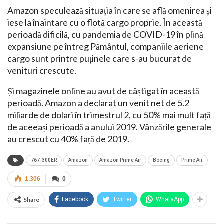
Amazon speculează situația în care se află omenirea și
iese la înaintare cu o flotă cargo proprie. În această
perioadă dificilă, cu pandemia de COVID-19 în plină
expansiune pe întreg Pământul, companiile aeriene
cargo sunt printre puținele care s-au bucurat de
venituri crescute.
Și magazinele online au avut de câștigat în această
perioadă. Amazon a declarat un venit net de 5.2
miliarde de dolari în trimestrul 2, cu 50% mai mult față
de aceeași perioadă a anului 2019. Vânzările generale
au crescut cu 40% față de 2019.
767-300ER
Amazon
Amazon Prime Air
Boeing
Prime Air
1.306
0
Share
Facebook
Twitter
WhatsApp