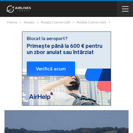
Home
Aviație
Aviația Comercială
Aviatia Comerciala