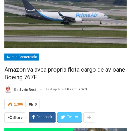
Aviatia Comerciala
Amazon va avea propria flota cargo de avioane
Boeing 767F
Last updated
8 sept. 2020
By
Sorin Rusi
1.306
0
Facebook
Twitter
Share