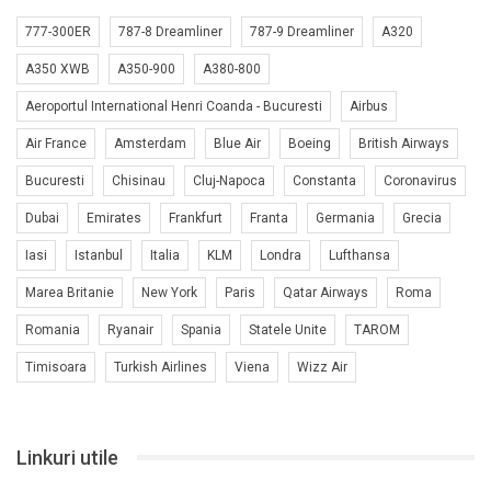
777-300ER
787-8 Dreamliner
787-9 Dreamliner
A320
A350 XWB
A350-900
A380-800
Aeroportul International Henri Coanda - Bucuresti
Airbus
Air France
Amsterdam
Blue Air
Boeing
British Airways
Bucuresti
Chisinau
Cluj-Napoca
Constanta
Coronavirus
Dubai
Emirates
Frankfurt
Franta
Germania
Grecia
Iasi
Istanbul
Italia
KLM
Londra
Lufthansa
Marea Britanie
New York
Paris
Qatar Airways
Roma
Romania
Ryanair
Spania
Statele Unite
TAROM
Timisoara
Turkish Airlines
Viena
Wizz Air
Linkuri utile