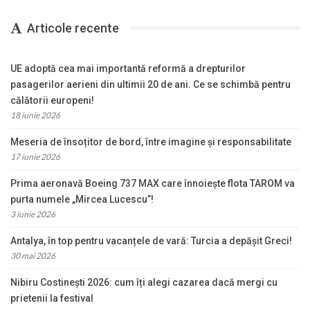
Articole recente
UE adoptă cea mai importantă reformă a drepturilor
pasagerilor aerieni din ultimii 20 de ani. Ce se schimbă pentru
călătorii europeni!
18 iunie 2026
Meseria de însoțitor de bord, între imagine și responsabilitate
17 iunie 2026
Prima aeronavă Boeing 737 MAX care înnoiește flota TAROM va
purta numele „Mircea Lucescu”!
3 iunie 2026
Antalya, în top pentru vacanțele de vară: Turcia a depășit Greci!
30 mai 2026
Nibiru Costinești 2026: cum îți alegi cazarea dacă mergi cu
prietenii la festival