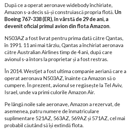
După ce a operat aeronave widebody închiriate,
Amazon s-a decis să-și construiască propria flotă.
Un
Boeing 767-338 (ER), în vârstă de 29 de ani, a
devenit oficial primul avion din flota Amazon
.
N503AZ a fost livrat pentru prima dată către Qantas,
în 1991. 11 ani mai târziu, Qantas a închiriat aeronava
către Australian Airlines timp de 4 ani, după care
avionul s-a întors la proprietar și a fost restras.
În 2014. Westjet a fost ultima companie aeriană care a
operat aeronava N503AZ, înainte ca Amazon să o
cumpere. În prezent, avionul se regăsește la Tel Aviv,
Israel, unde va primi culorile Amazon Air.
Pe lângă noile sale aeronave, Amazon a rezervat, de
asemenea, patru numere de înmatriculare
suplimentare 521AZ, 563AZ, 569AZ și 571AZ, cel mai
probabil căutând să își extindă flota.