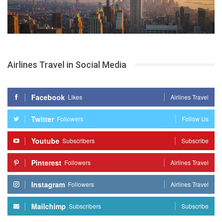
Airlines Travel in Social Media
Facebook
Likes
Airlines Travel
Twitter
Followers
Follow Us
Youtube
Subscribers
Subscribe
Pinterest
Followers
Airlines Travel
Instagram
Followers
Airlines Travel
Mailchimp
Subscribers
Subscribe