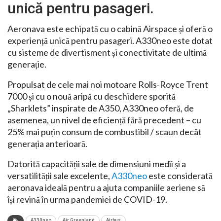
unică pentru pasageri.
Aeronava este echipată cu o cabină Airspace și oferă o
experiență unică pentru pasageri. A330neo este dotat
cu sisteme de divertisment și conectivitate de ultimă
generație.
Propulsat de cele mai noi motoare Rolls-Royce Trent
7000 și cu o nouă aripă cu deschidere sporită
„Sharklets” inspirate de A350, A330neo oferă, de
asemenea, un nivel de eficiență fără precedent – cu
25% mai puțin consum de combustibil / scaun decât
generația anterioară.
Datorită capacității sale de dimensiuni medii și a
versatilității sale excelente,
A330neo
este considerată
aeronava ideală pentru a ajuta companiile aeriene să
își revină în urma pandemiei de COVID-19.
A330neo
Air Greenland
Airbus