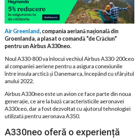
Air Greenland
, compania aeriană națională din
Groenlanda, a plasat o comandă ”de Crăciun”
pentru un Airbus A330neo.
Noul A330-800 va înlocui vechiul Airbus A330-200ceo
al companiei aeriene pentru a asigura conexiunile
între insula arctică și Danemarca, începând cu sfârșitul
anului 2022.
Airbus A330neo este un avion ce face parte din noua
generație, ce are la bază caracteristicile aeronavei
A330ceo, dar a fost dezvoltat cu ajutorul tehnologiei
utilizată pentru aeronava A350.
A330neo oferă o experiență