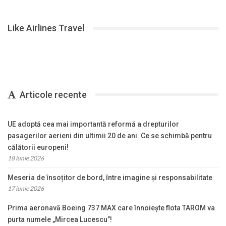
Like Airlines Travel
Articole recente
UE adoptă cea mai importantă reformă a drepturilor
pasagerilor aerieni din ultimii 20 de ani. Ce se schimbă pentru
călătorii europeni!
18 iunie 2026
Meseria de însoțitor de bord, între imagine și responsabilitate
17 iunie 2026
Prima aeronavă Boeing 737 MAX care înnoiește flota TAROM va
purta numele „Mircea Lucescu”!