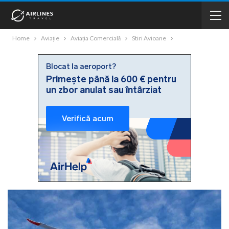
Home
Aviație
Aviația Comercială
Stiri Avioane