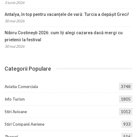
3 iunie 2026
Antalya, în top pentru vacanțele de vară: Turcia a depășit Greci!
30 mai 2026
Nibiru Costinești 2026: cum îți alegi cazarea dacă mergi cu
prietenii la festival
30 mai 2026
Categorii Populare
Aviatia Comerciala
3748
Info Turism
1805
Stiri Avioane
1012
Stiri Companii Aeriene
933
Zboruri
516