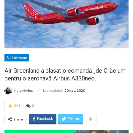
Stiri Avioane
Air Greenland a plasat o comandă „de Crăciun”
pentru o aeronavă Airbus A330neo.
Last updated
20 dec. 2020
By
Cristina
891
0
Facebook
Twitter
Share