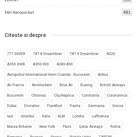
Stiri Aeroporturi
481
Citeste si despre
777-300ER
787-8 Dreamliner
787-9 Dreamliner
A320
A350 XWB
A350-900
A380-800
Aeroportul International Henri Coanda - Bucuresti
Airbus
Air France
Amsterdam
Blue Air
Boeing
British Airways
Bucuresti
Chisinau
Cluj-Napoca
Constanta
Coronavirus
Dubai
Emirates
Frankfurt
Franta
Germania
Grecia
Iasi
Istanbul
Italia
KLM
Londra
Lufthansa
Marea Britanie
New York
Paris
Qatar Airways
Roma
Romania
Ryanair
Spania
Statele Unite
TAROM