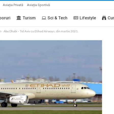
Aviația Privată
Aviația Sportivă
boruri
Turism
Sci & Tech
Lifestyle
Cur
Abu Dhabi – Tel Aviv cu Etihad Airways, din martie 2021.