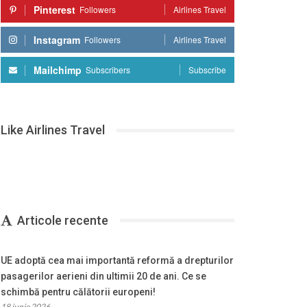
Pinterest
Followers
Airlines Travel
Instagram
Followers
Airlines Travel
Mailchimp
Subscribers
Subscribe
Like Airlines Travel
Articole recente
UE adoptă cea mai importantă reformă a drepturilor
pasagerilor aerieni din ultimii 20 de ani. Ce se
schimbă pentru călătorii europeni!
18 iunie 2026