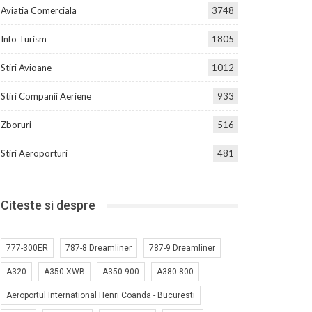
Aviatia Comerciala
3748
Info Turism
1805
Stiri Avioane
1012
Stiri Companii Aeriene
933
Zboruri
516
Stiri Aeroporturi
481
Citeste si despre
777-300ER
787-8 Dreamliner
787-9 Dreamliner
A320
A350 XWB
A350-900
A380-800
Aeroportul International Henri Coanda - Bucuresti