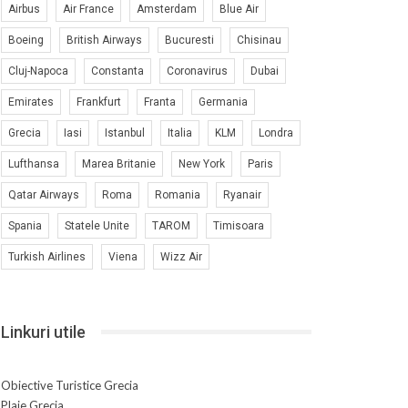
Airbus
Air France
Amsterdam
Blue Air
Boeing
British Airways
Bucuresti
Chisinau
Cluj-Napoca
Constanta
Coronavirus
Dubai
Emirates
Frankfurt
Franta
Germania
Grecia
Iasi
Istanbul
Italia
KLM
Londra
Lufthansa
Marea Britanie
New York
Paris
Qatar Airways
Roma
Romania
Ryanair
Spania
Statele Unite
TAROM
Timisoara
Turkish Airlines
Viena
Wizz Air
Linkuri utile
Obiective Turistice Grecia
Plaje Grecia