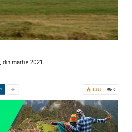
, din martie 2021.
in
1.325
0