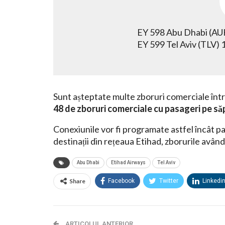
EY 598 Abu Dhabi (AUH
EY 599 Tel Aviv (TLV)
Sunt așteptate multe zboruri comerciale într
48 de zboruri comerciale cu pasageri pe săp
Conexiunile vor fi programate astfel încât pas
destinații din rețeaua Etihad, zborurile avân
Abu Dhabi
Etihad Airways
Tel Aviv
Share
Facebook
Twitter
Linkedi
ARTICOLUL ANTERIOR