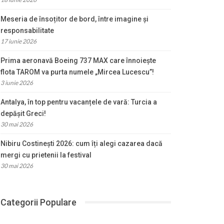
Meseria de însoțitor de bord, între imagine și
responsabilitate
17 iunie 2026
Prima aeronavă Boeing 737 MAX care înnoiește
flota TAROM va purta numele „Mircea Lucescu”!
3 iunie 2026
Antalya, în top pentru vacanțele de vară: Turcia a
depășit Greci!
30 mai 2026
Nibiru Costinești 2026: cum îți alegi cazarea dacă
mergi cu prietenii la festival
30 mai 2026
Categorii Populare