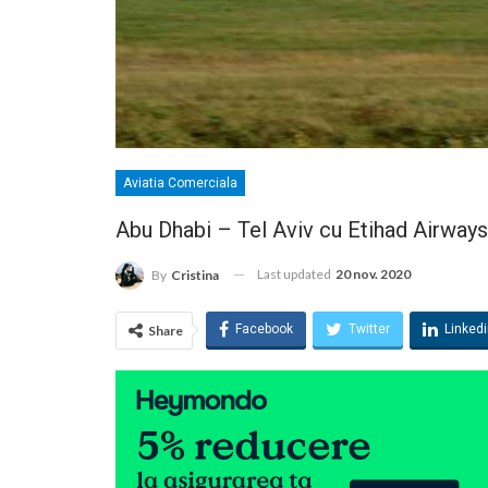
Aviatia Comerciala
Abu Dhabi – Tel Aviv cu Etihad Airways
Last updated
20 nov. 2020
By
Cristina
Facebook
Twitter
Linked
Share