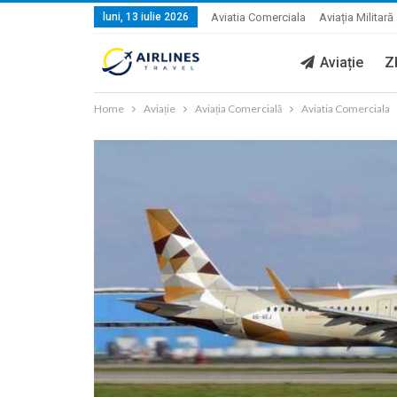
luni, 13 iulie 2026
Aviatia Comerciala
Aviația Militară
Aviație
Z
Home
Aviație
Aviația Comercială
Aviatia Comerciala