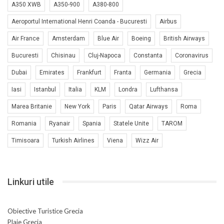
A350 XWB
A350-900
A380-800
Aeroportul International Henri Coanda - Bucuresti
Airbus
Air France
Amsterdam
Blue Air
Boeing
British Airways
Bucuresti
Chisinau
Cluj-Napoca
Constanta
Coronavirus
Dubai
Emirates
Frankfurt
Franta
Germania
Grecia
Iasi
Istanbul
Italia
KLM
Londra
Lufthansa
Marea Britanie
New York
Paris
Qatar Airways
Roma
Romania
Ryanair
Spania
Statele Unite
TAROM
Timisoara
Turkish Airlines
Viena
Wizz Air
Linkuri utile
Obiective Turistice Grecia
Plaje Grecia