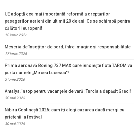
UE adoptă cea mai importantă reformă a drepturilor
pasagerilor aerieni din ultimii 20 de ani. Ce se schimbă pentru
călătorii europeni!
18 iunie 2026
Meseria de însoțitor de bord, între imagine și responsabilitate
17 iunie 2026
Prima aeronavă Boeing 737 MAX care înnoiește flota TAROM va
purta numele „Mircea Lucescu”!
3 iunie 2026
Antalya, în top pentru vacanțele de vară: Turcia a depășit Greci!
30 mai 2026
Nibiru Costinești 2026: cum îți alegi cazarea dacă mergi cu
prietenii la festival
30 mai 2026