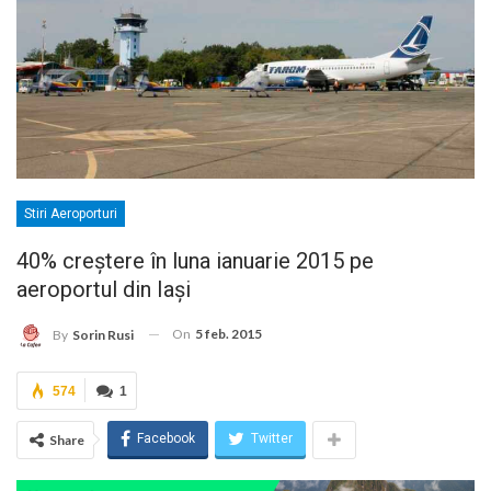
Stiri Aeroporturi
40% creştere în luna ianuarie 2015 pe
aeroportul din Iaşi
On
5 feb. 2015
By
Sorin Rusi
574
1
Facebook
Twitter
Share