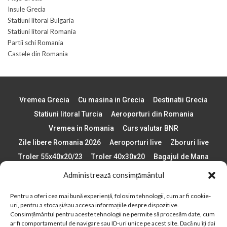
Insule Grecia
Statiuni litoral Bulgaria
Statiuni litoral Romania
Partii schi Romania
Castele din Romania
Vremea Grecia
Cu masina in Grecia
Destinatii Grecia
Statiuni litoral Turcia
Aeroporturi din Romania
Vremea in Romania
Curs valutar BNR
Zile libere Romania 2026
Aeroporturi live
Zboruri live
Troler 55x40x20/23
Troler 40x30x20
Bagajul de Mana
Paste 2026
Cele mai bune telefoane
Administrează consimțământul
Vigneta Bulgaria 2026
Statiuni schi Bulgaria
Pentru a oferi cea mai bună experiență, folosim tehnologii, cum ar fi cookie-
Plaje din Europa
Concerte Romania 2025
uri, pentru a stoca și/sau accesa informațiile despre dispozitive.
Asigurare de calatorie
Când se schimba ora în 2026
Consimțământul pentru aceste tehnologii ne permite să procesăm date, cum
ar fi comportamentul de navigare sau ID-uri unice pe acest site. Dacă nu îți dai