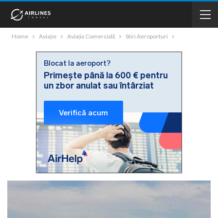
Home
Aviație
Aviația Comercială
Stiri Aeroporturi