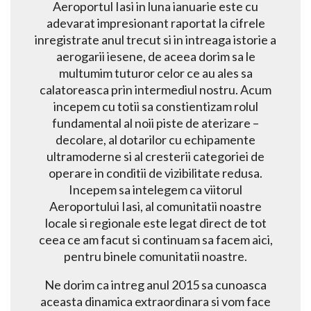
Aeroportul Iasi in luna ianuarie este cu
adevarat impresionant raportat la cifrele
inregistrate anul trecut si in intreaga istorie a
aerogarii iesene, de aceea dorim sa le
multumim tuturor celor ce au ales sa
calatoreasca prin intermediul nostru. Acum
incepem cu totii sa constientizam rolul
fundamental al noii piste de aterizare –
decolare, al dotarilor cu echipamente
ultramoderne si al cresterii categoriei de
operare in conditii de vizibilitate redusa.
Incepem sa intelegem ca viitorul
Aeroportului Iasi, al comunitatii noastre
locale si regionale este legat direct de tot
ceea ce am facut si continuam sa facem aici,
pentru binele comunitatii noastre.
Ne dorim ca intreg anul 2015 sa cunoasca
aceasta dinamica extraordinara si vom face