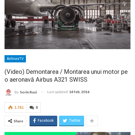
AirlinesTV
(Video) Demontarea / Montarea unui motor pe
o aeronavă Airbus A321 SWISS
Last updated
14 feb. 2016
By
Sorin Rusi
1.761
0
Facebook
Twitter
Share