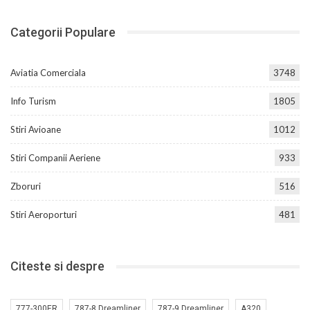
Categorii Populare
Aviatia Comerciala
3748
Info Turism
1805
Stiri Avioane
1012
Stiri Companii Aeriene
933
Zboruri
516
Stiri Aeroporturi
481
Citeste si despre
777-300ER
787-8 Dreamliner
787-9 Dreamliner
A320