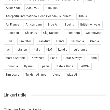
A350 XWB
A350-900
A380-800
Aeroportul International Henri Coanda - Bucuresti
Airbus
Air France
Amsterdam
Blue Air
Boeing
British Airways
Bucuresti
Chisinau
Cluj-Napoca
Constanta
Coronavirus
Dubai
Emirates
Frankfurt
Franta
Germania
Grecia
Iasi
Istanbul
Italia
KLM
Londra
Lufthansa
Marea Britanie
New York
Paris
Qatar Airways
Roma
Romania
Ryanair
Spania
Statele Unite
TAROM
Timisoara
Turkish Airlines
Viena
Wizz Air
Linkuri utile
Obiective Turistice Grecia