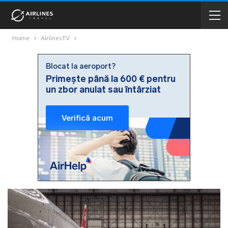
Home
AirlinesTV