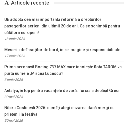
Articole recente
UE adoptă cea mai importantă reformă a drepturilor
pasagerilor aerieni din ultimii 20 de ani. Ce se schimbă pentru
călătorii europeni!
18 iunie 2026
Meseria de însoțitor de bord, între imagine și responsabilitate
17 iunie 2026
Prima aeronavă Boeing 737 MAX care înnoiește flota TAROM va
purta numele „Mircea Lucescu”!
3 iunie 2026
Antalya, în top pentru vacanțele de vară: Turcia a depășit Greci!
30 mai 2026
Nibiru Costinești 2026: cum îți alegi cazarea dacă mergi cu
prietenii la festival
30 mai 2026