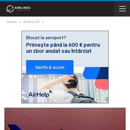
Home
AirlinesTV