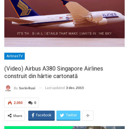
AirlinesTV
(Video) Airbus A380 Singapore Airlines
construit din hârtie cartonată
Last updated
3 dec. 2015
By
Sorin Rusi
2.060
0
Facebook
Twitter
Share