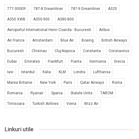
777-300ER
787-8 Dreamliner
787-9 Dreamliner
A320
A350 XWB
A350-900
A380-800
Aeroportul International Henri Coanda - Bucuresti
Airbus
Air France
Amsterdam
Blue Air
Boeing
British Airways
Bucuresti
Chisinau
Cluj-Napoca
Constanta
Coronavirus
Dubai
Emirates
Frankfurt
Franta
Germania
Grecia
Iasi
Istanbul
Italia
KLM
Londra
Lufthansa
Marea Britanie
New York
Paris
Qatar Airways
Roma
Romania
Ryanair
Spania
Statele Unite
TAROM
Timisoara
Turkish Airlines
Viena
Wizz Air
Linkuri utile