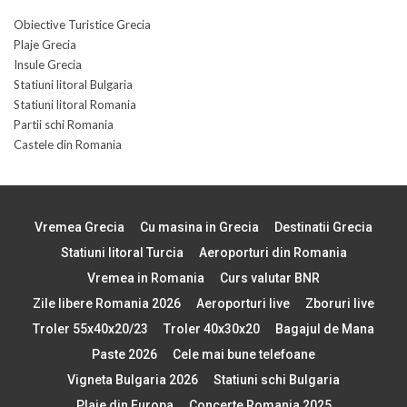
Obiective Turistice Grecia
Plaje Grecia
Insule Grecia
Statiuni litoral Bulgaria
Statiuni litoral Romania
Partii schi Romania
Castele din Romania
Vremea Grecia
Cu masina in Grecia
Destinatii Grecia
Statiuni litoral Turcia
Aeroporturi din Romania
Vremea in Romania
Curs valutar BNR
Zile libere Romania 2026
Aeroporturi live
Zboruri live
Troler 55x40x20/23
Troler 40x30x20
Bagajul de Mana
Paste 2026
Cele mai bune telefoane
Vigneta Bulgaria 2026
Statiuni schi Bulgaria
Plaje din Europa
Concerte Romania 2025