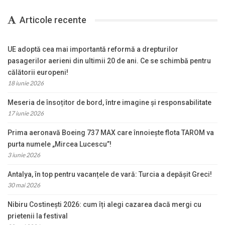
Articole recente
UE adoptă cea mai importantă reformă a drepturilor
pasagerilor aerieni din ultimii 20 de ani. Ce se schimbă pentru
călătorii europeni!
18 iunie 2026
Meseria de însoțitor de bord, între imagine și responsabilitate
17 iunie 2026
Prima aeronavă Boeing 737 MAX care înnoiește flota TAROM va
purta numele „Mircea Lucescu”!
3 iunie 2026
Antalya, în top pentru vacanțele de vară: Turcia a depășit Greci!
30 mai 2026
Nibiru Costinești 2026: cum îți alegi cazarea dacă mergi cu
prietenii la festival