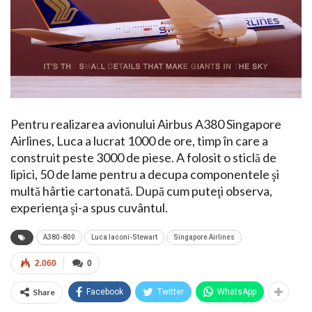
Pentru realizarea avionului Airbus A380 Singapore
Airlines, Luca a lucrat 1000 de ore, timp în care a
construit peste 3000 de piese. A folosit o sticlă de
lipici, 50 de lame pentru a decupa componentele şi
multă hârtie cartonată. După cum puteţi observa,
experienţa şi-a spus cuvântul.
A380-800
Luca Iaconi-Stewart
Singapore Airlines
2.060
0
Share
Facebook
Twitter
WhatsApp