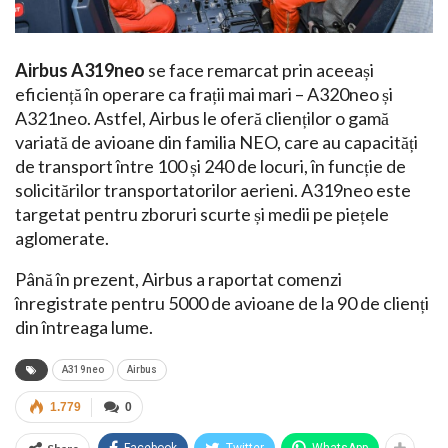
Airbus A319neo
se face remarcat prin aceeași
eficiență în operare ca frații mai mari – A320neo și
A321neo. Astfel, Airbus le oferă clienților o gamă
variată de avioane din familia NEO, care au capacități
de transport între 100 și 240 de locuri, în funcție de
solicitărilor transportatorilor aerieni. A319neo este
targetat pentru zboruri scurte și medii pe piețele
aglomerate.
Până în prezent, Airbus a raportat comenzi
înregistrate pentru 5000 de avioane de la 90 de clienți
din întreaga lume.
A319neo
Airbus
1.779
0