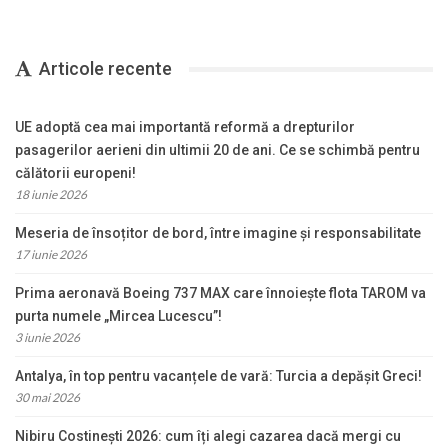
Articole recente
UE adoptă cea mai importantă reformă a drepturilor
pasagerilor aerieni din ultimii 20 de ani. Ce se schimbă pentru
călătorii europeni!
18 iunie 2026
Meseria de însoțitor de bord, între imagine și responsabilitate
17 iunie 2026
Prima aeronavă Boeing 737 MAX care înnoiește flota TAROM va
purta numele „Mircea Lucescu”!
3 iunie 2026
Antalya, în top pentru vacanțele de vară: Turcia a depășit Greci!
30 mai 2026
Nibiru Costinești 2026: cum îți alegi cazarea dacă mergi cu