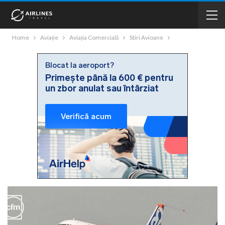
Home
Aviație
Aviația Comercială
Stiri Avioane