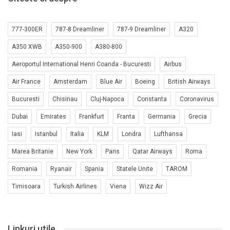
777-300ER
787-8 Dreamliner
787-9 Dreamliner
A320
A350 XWB
A350-900
A380-800
Aeroportul International Henri Coanda - Bucuresti
Airbus
Air France
Amsterdam
Blue Air
Boeing
British Airways
Bucuresti
Chisinau
Cluj-Napoca
Constanta
Coronavirus
Dubai
Emirates
Frankfurt
Franta
Germania
Grecia
Iasi
Istanbul
Italia
KLM
Londra
Lufthansa
Marea Britanie
New York
Paris
Qatar Airways
Roma
Romania
Ryanair
Spania
Statele Unite
TAROM
Timisoara
Turkish Airlines
Viena
Wizz Air
Linkuri utile