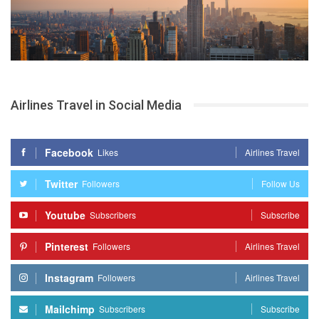
Airlines Travel in Social Media
Facebook
Likes
Airlines Travel
Twitter
Followers
Follow Us
Youtube
Subscribers
Subscribe
Pinterest
Followers
Airlines Travel
Instagram
Followers
Airlines Travel
Mailchimp
Subscribers
Subscribe