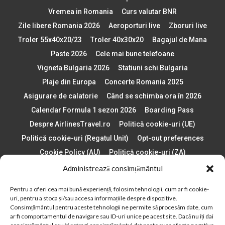
Vremea in Romania
Curs valutar BNR
Zile libere Romania 2026
Aeroporturi live
Zboruri live
Troler 55x40x20/23
Troler 40x30x20
Bagajul de Mana
Paste 2026
Cele mai bune telefoane
Vigneta Bulgaria 2026
Statiuni schi Bulgaria
Plaje din Europa
Concerte Romania 2025
Asigurare de calatorie
Când se schimba ora în 2026
Calendar Formula 1 sezon 2026
Boarding Pass
Despre AirlinesTravel.ro
Politică cookie-uri (UE)
Politică cookie-uri (Regatul Unit)
Opt-out preferences
Cookie Policy (AU)
Politică cookie-uri (ZA)
Politică cookie-uri (Canada)
Politică cookie-uri (BR)
Administrează consimțământul
Pentru a oferi cea mai bună experiență, folosim tehnologii, cum ar fi cookie-
2012 - 2025 © Toate drepturile rezervate
uri, pentru a stoca și/sau accesa informațiile despre dispozitive.
Consimțământul pentru aceste tehnologii ne permite să procesăm date, cum
Din 2012, AirlinesTravel.ro este o platformă de informare online,
ar fi comportamentul de navigare sau ID-uri unice pe acest site. Dacă nu îți dai
specializată în aviație și turism!