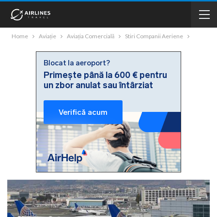
Home
Aviație
Aviația Comercială
Stiri Companii Aeriene