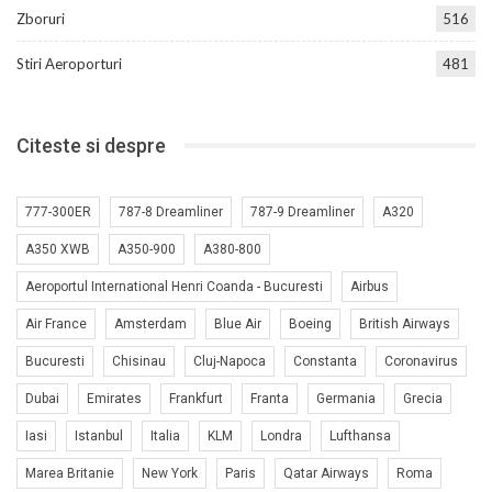
Zboruri
516
Stiri Aeroporturi
481
Citeste si despre
777-300ER
787-8 Dreamliner
787-9 Dreamliner
A320
A350 XWB
A350-900
A380-800
Aeroportul International Henri Coanda - Bucuresti
Airbus
Air France
Amsterdam
Blue Air
Boeing
British Airways
Bucuresti
Chisinau
Cluj-Napoca
Constanta
Coronavirus
Dubai
Emirates
Frankfurt
Franta
Germania
Grecia
Iasi
Istanbul
Italia
KLM
Londra
Lufthansa
Marea Britanie
New York
Paris
Qatar Airways
Roma