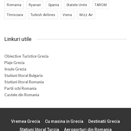
Romania
Ryanair
Spania
Statele Unite
TAROM
Timisoara
Turkish Airlines
Viena
Wizz Air
Linkuri utile
Obiective Turistice Grecia
Plaje Grecia
Insule Grecia
Statiuni litoral Bulgaria
Statiuni litoral Romania
Partii schi Romania
Castele din Romania
Vremea Grecia
Cu masina in Grecia
Destinatii Grecia
Statiuni litoral Turcia
Aeroporturi din Romania