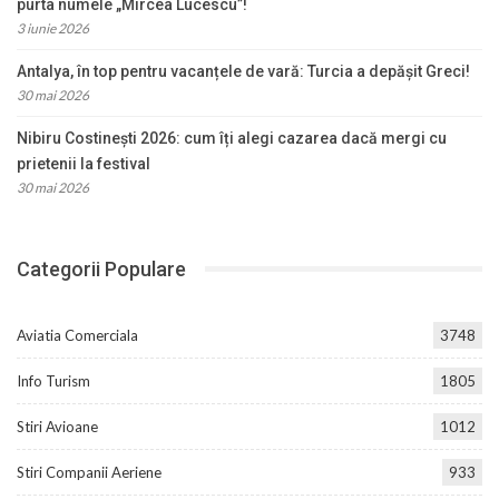
purta numele „Mircea Lucescu”!
3 iunie 2026
Antalya, în top pentru vacanțele de vară: Turcia a depășit Greci!
30 mai 2026
Nibiru Costinești 2026: cum îți alegi cazarea dacă mergi cu
prietenii la festival
30 mai 2026
Categorii Populare
Aviatia Comerciala
3748
Info Turism
1805
Stiri Avioane
1012
Stiri Companii Aeriene
933