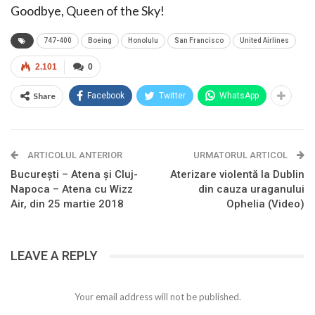
Goodbye, Queen of the Sky!
747-400
Boeing
Honolulu
San Francisco
United Airlines
2.101
0
Share
Facebook
Twitter
WhatsApp
ARTICOLUL ANTERIOR
URMATORUL ARTICOL
București – Atena și Cluj-
Aterizare violentă la Dublin
Napoca – Atena cu Wizz
din cauza uraganului
Air, din 25 martie 2018
Ophelia (Video)
LEAVE A REPLY
Your email address will not be published.