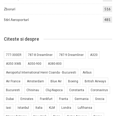
Zboruri
516
Stiri Aeroporturi
481
Citeste si despre
777-300ER
787-8 Dreamliner
787-9 Dreamliner
A320
A350 XWB
A350-900
A380-800
Aeroportul International Henri Coanda - Bucuresti
Airbus
Air France
Amsterdam
Blue Air
Boeing
British Airways
Bucuresti
Chisinau
Cluj-Napoca
Constanta
Coronavirus
Dubai
Emirates
Frankfurt
Franta
Germania
Grecia
Iasi
Istanbul
Italia
KLM
Londra
Lufthansa