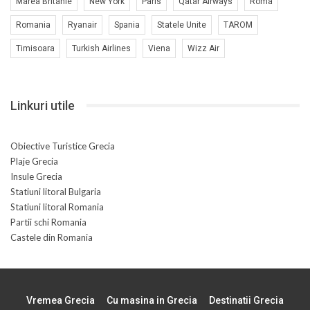
Marea Britanie
New York
Paris
Qatar Airways
Roma
Romania
Ryanair
Spania
Statele Unite
TAROM
Timisoara
Turkish Airlines
Viena
Wizz Air
Linkuri utile
Obiective Turistice Grecia
Plaje Grecia
Insule Grecia
Statiuni litoral Bulgaria
Statiuni litoral Romania
Partii schi Romania
Castele din Romania
Vremea Grecia
Cu masina in Grecia
Destinatii Grecia