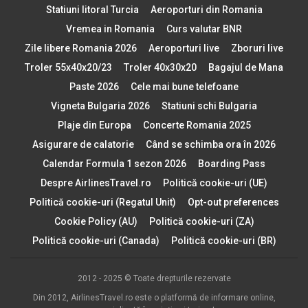
Statiuni litoral Turcia
Aeroporturi din Romania
Vremea in Romania
Curs valutar BNR
Zile libere Romania 2026
Aeroporturi live
Zboruri live
Troler 55x40x20/23
Troler 40x30x20
Bagajul de Mana
Paste 2026
Cele mai bune telefoane
Vigneta Bulgaria 2026
Statiuni schi Bulgaria
Plaje din Europa
Concerte Romania 2025
Asigurare de calatorie
Când se schimba ora în 2026
Calendar Formula 1 sezon 2026
Boarding Pass
Despre AirlinesTravel.ro
Politică cookie-uri (UE)
Politică cookie-uri (Regatul Unit)
Opt-out preferences
Cookie Policy (AU)
Politică cookie-uri (ZA)
Politică cookie-uri (Canada)
Politică cookie-uri (BR)
2012 - 2025 © Toate drepturile rezervate
Din 2012, AirlinesTravel.ro este o platformă de informare online,