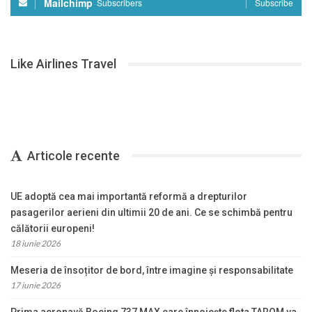
Mailchimp
Subscribers
Subscribe
Like Airlines Travel
Articole recente
UE adoptă cea mai importantă reformă a drepturilor
pasagerilor aerieni din ultimii 20 de ani. Ce se schimbă pentru
călătorii europeni!
18 iunie 2026
Meseria de însoțitor de bord, între imagine și responsabilitate
17 iunie 2026
Prima aeronavă Boeing 737 MAX care înnoiește flota TAROM va