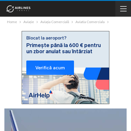
Home
Aviație
Aviația Comercială
Aviatia Comerciala