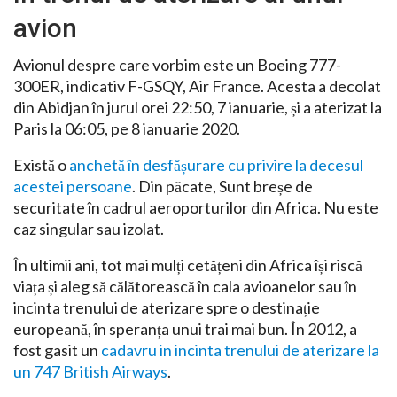
avion
Avionul despre care vorbim este un Boeing 777-
300ER, indicativ F-GSQY, Air France. Acesta a decolat
din Abidjan în jurul orei 22:50, 7 ianuarie, și a aterizat la
Paris la 06:05, pe 8 ianuarie 2020.
Există o
anchetă în desfășurare cu privire la decesul
acestei persoane
. Din păcate, Sunt breșe de
securitate în cadrul aeroporturilor din Africa. Nu este
caz singular sau izolat.
În ultimii ani, tot mai mulți cetățeni din Africa își riscă
viața și aleg să călătorească în cala avioanelor sau în
incinta trenului de aterizare spre o destinație
europeană, în speranța unui trai mai bun. În 2012, a
fost gasit un
cadavru in incinta trenului de aterizare la
un 747 British Airways
.