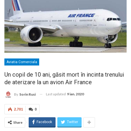
Aviatia Comerciala
Un copil de 10 ani, găsit mort în incinta trenului
de aterizare la un avion Air France
Last updated
9 ian. 2020
By
Sorin Rusi
2.701
0
Facebook
Twitter
Share