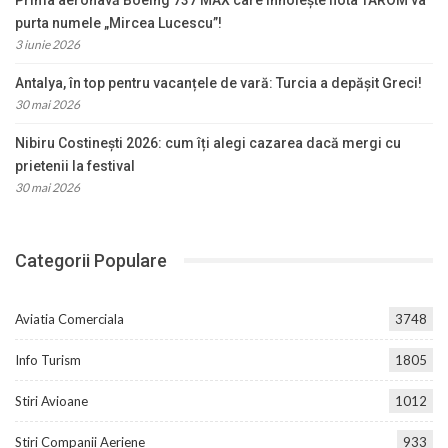
purta numele „Mircea Lucescu”!
3 iunie 2026
Antalya, în top pentru vacanțele de vară: Turcia a depășit Greci!
30 mai 2026
Nibiru Costinești 2026: cum îți alegi cazarea dacă mergi cu
prietenii la festival
30 mai 2026
Categorii Populare
Aviatia Comerciala
3748
Info Turism
1805
Stiri Avioane
1012
Stiri Companii Aeriene
933