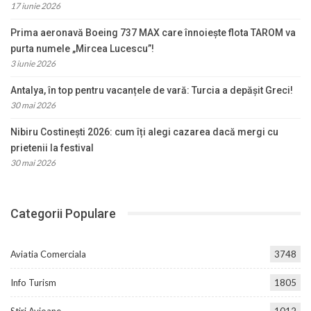
17 iunie 2026
Prima aeronavă Boeing 737 MAX care înnoiește flota TAROM va
purta numele „Mircea Lucescu”!
3 iunie 2026
Antalya, în top pentru vacanțele de vară: Turcia a depășit Greci!
30 mai 2026
Nibiru Costinești 2026: cum îți alegi cazarea dacă mergi cu
prietenii la festival
30 mai 2026
Categorii Populare
Aviatia Comerciala
3748
Info Turism
1805