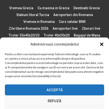
Vremea Grecia
Cu masina in Grecia
Destinatii Grecia
Statiuni litoral Turcia
Aeroporturi din Romania
Vremea in Romania
Curs valutar BNR
Zile libere Romania 2026
Aeroporturi live
Zboruri live
Troler 55x40x20/23
Troler 40x30x20
Bagajul de Mana
Paste 2026
Cele mai bune telefoane
Administrează consimțământul
Vigneta Bulgaria 2026
Statiuni schi Bulgaria
Pentru a oferi cea mai bună experiență, folosim tehnologii, cum ar fi cookie-
Plaje din Europa
Concerte Romania 2025
uri, pentru a stoca și/sau accesa informațiile despre dispozitive.
Asigurare de calatorie
Când se schimba ora în 2026
Consimțământul pentru aceste tehnologii ne permite să procesăm date, cum
ar fi comportamentul de navigare sau ID-uri unice pe acest site. Dacă nu îți dai
Calendar Formula 1 sezon 2026
Boarding Pass
consimțământul sau îți retragi consimțământul dat poate avea afecte negative
Despre AirlinesTravel.ro
Politică cookie-uri (UE)
asupra unor anumite funcționalități și funcții.
Politică cookie-uri (Regatul Unit)
Opt-out preferences
ACCEPTĂ
Cookie Policy (AU)
Politică cookie-uri (ZA)
Politică cookie-uri (Canada)
Politică cookie-uri (BR)
REFUZĂ