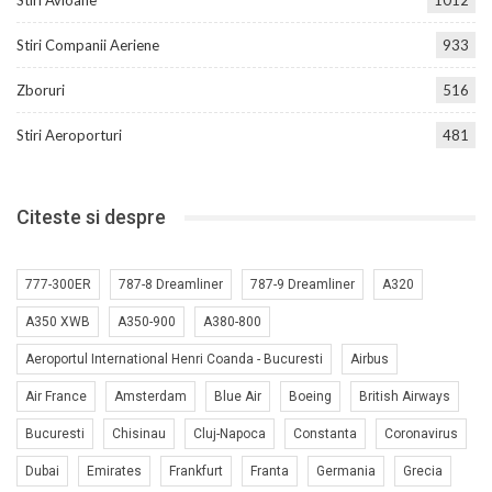
Stiri Avioane
1012
Stiri Companii Aeriene
933
Zboruri
516
Stiri Aeroporturi
481
Citeste si despre
777-300ER
787-8 Dreamliner
787-9 Dreamliner
A320
A350 XWB
A350-900
A380-800
Aeroportul International Henri Coanda - Bucuresti
Airbus
Air France
Amsterdam
Blue Air
Boeing
British Airways
Bucuresti
Chisinau
Cluj-Napoca
Constanta
Coronavirus
Dubai
Emirates
Frankfurt
Franta
Germania
Grecia