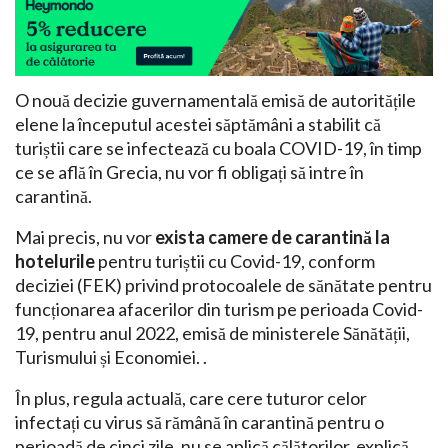
O nouă decizie guvernamentală emisă de autoritățile
elene la începutul acestei săptămâni a stabilit că
turiștii care se infectează cu boala COVID-19, în timp
ce se află în Grecia, nu vor fi obligați să intre în
carantină.
Mai precis, nu vor
exista camere de carantină la
hotelurile
pentru turiștii cu Covid-19, conform
deciziei (FEK) privind protocoalele de sănătate pentru
funcționarea afacerilor din turism pe perioada Covid-
19, pentru anul 2022, emisă de ministerele Sănătății,
Turismului și Economiei. .
În plus, regula actuală, care cere tuturor celor
infectați cu virus să rămână în carantină pentru o
perioadă de cinci zile, nu se aplică călătorilor, explică