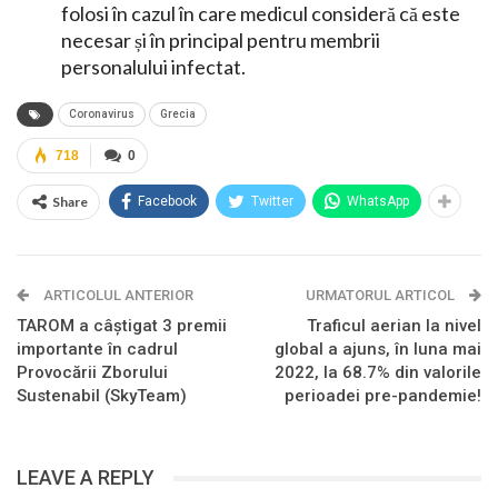
folosi în cazul în care medicul consideră că este
necesar și în principal pentru membrii
personalului infectat.
Coronavirus
Grecia
718
0
Share
Facebook
Twitter
WhatsApp
ARTICOLUL ANTERIOR
URMATORUL ARTICOL
TAROM a câștigat 3 premii
Traficul aerian la nivel
importante în cadrul
global a ajuns, în luna mai
Provocării Zborului
2022, la 68.7% din valorile
Sustenabil (SkyTeam)
perioadei pre-pandemie!
LEAVE A REPLY