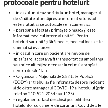
protocoale pentru hoteluri:
– în cazul unui caz pozitiv la un hotel, managerul
de sănătate al unității este informat și turistul
este sfătuit să se autoizoleze în camera sa;
– persoana afectată primește o mască și este
informat medicul intern al unității. Pentru
hoteluri sau unități fără medic, medicul local este
chemat să evalueze;
– în cazul în care un pacient are nevoie de
spitalizare, acesta va fi transportat cu ambulanța
sau orice alt mijloc necesar la cel mai apropiat
centru de sănătate;
– Organizația Națională de Sănătate Publică
(EODY) ar trebui să fie informată despre incident
și de către managerul COVID-19 al hotelului (prin
telefon 210-521-2054 sau 1135)
– regulamentul lasă deschisă posibilitatea
hotelurilor cu camere de carantină Covid de a le