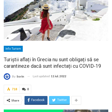
Info Turism
Turiștii aflați în Grecia nu sunt obligați să se
carantineze dacă sunt infectați cu COVID-19
Last updated
11 iul. 2022
By
Sorin
718
0
Facebook
Twitter
Share