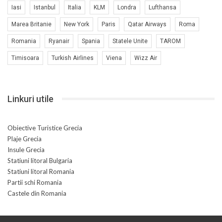
Iasi
Istanbul
Italia
KLM
Londra
Lufthansa
Marea Britanie
New York
Paris
Qatar Airways
Roma
Romania
Ryanair
Spania
Statele Unite
TAROM
Timisoara
Turkish Airlines
Viena
Wizz Air
Linkuri utile
Obiective Turistice Grecia
Plaje Grecia
Insule Grecia
Statiuni litoral Bulgaria
Statiuni litoral Romania
Partii schi Romania
Castele din Romania