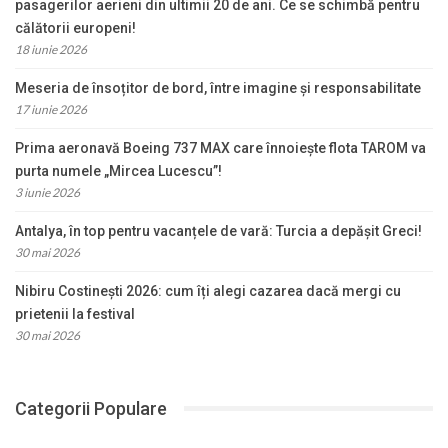
pasagerilor aerieni din ultimii 20 de ani. Ce se schimbă pentru
călătorii europeni!
18 iunie 2026
Meseria de însoțitor de bord, între imagine și responsabilitate
17 iunie 2026
Prima aeronavă Boeing 737 MAX care înnoiește flota TAROM va
purta numele „Mircea Lucescu”!
3 iunie 2026
Antalya, în top pentru vacanțele de vară: Turcia a depășit Greci!
30 mai 2026
Nibiru Costinești 2026: cum îți alegi cazarea dacă mergi cu
prietenii la festival
30 mai 2026
Categorii Populare