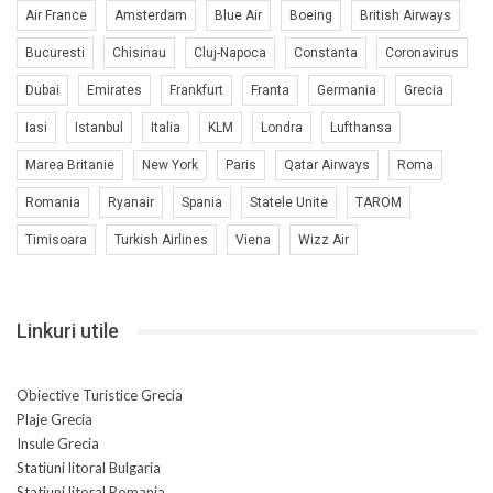
Air France
Amsterdam
Blue Air
Boeing
British Airways
Bucuresti
Chisinau
Cluj-Napoca
Constanta
Coronavirus
Dubai
Emirates
Frankfurt
Franta
Germania
Grecia
Iasi
Istanbul
Italia
KLM
Londra
Lufthansa
Marea Britanie
New York
Paris
Qatar Airways
Roma
Romania
Ryanair
Spania
Statele Unite
TAROM
Timisoara
Turkish Airlines
Viena
Wizz Air
Linkuri utile
Obiective Turistice Grecia
Plaje Grecia
Insule Grecia
Statiuni litoral Bulgaria
Statiuni litoral Romania