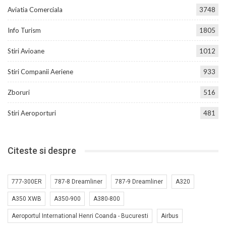
Aviatia Comerciala
3748
Info Turism
1805
Stiri Avioane
1012
Stiri Companii Aeriene
933
Zboruri
516
Stiri Aeroporturi
481
Citeste si despre
777-300ER
787-8 Dreamliner
787-9 Dreamliner
A320
A350 XWB
A350-900
A380-800
Aeroportul International Henri Coanda - Bucuresti
Airbus