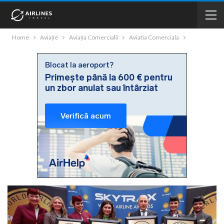
Home
Aviație
Aviația Comercială
Aviatia Comerciala