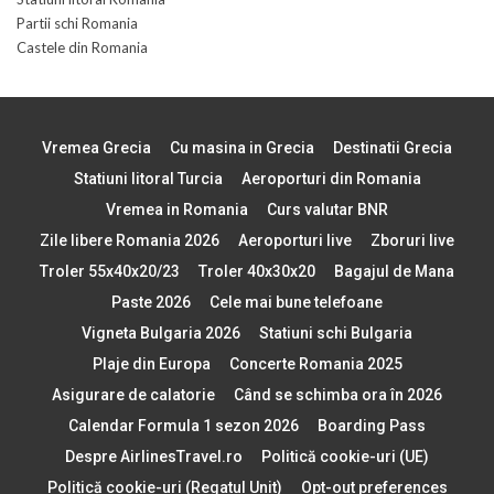
Partii schi Romania
Castele din Romania
Vremea Grecia
Cu masina in Grecia
Destinatii Grecia
Statiuni litoral Turcia
Aeroporturi din Romania
Vremea in Romania
Curs valutar BNR
Zile libere Romania 2026
Aeroporturi live
Zboruri live
Troler 55x40x20/23
Troler 40x30x20
Bagajul de Mana
Paste 2026
Cele mai bune telefoane
Vigneta Bulgaria 2026
Statiuni schi Bulgaria
Plaje din Europa
Concerte Romania 2025
Asigurare de calatorie
Când se schimba ora în 2026
Calendar Formula 1 sezon 2026
Boarding Pass
Despre AirlinesTravel.ro
Politică cookie-uri (UE)
Politică cookie-uri (Regatul Unit)
Opt-out preferences