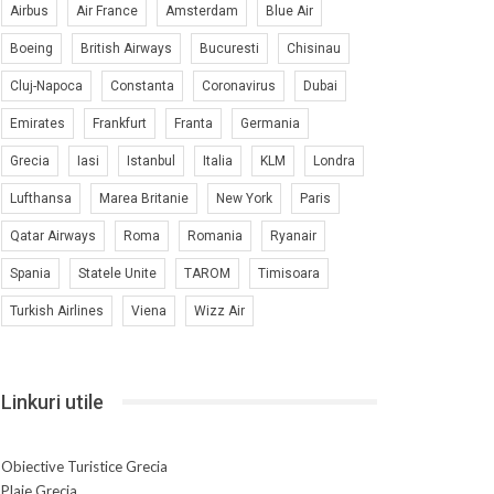
Airbus
Air France
Amsterdam
Blue Air
Boeing
British Airways
Bucuresti
Chisinau
Cluj-Napoca
Constanta
Coronavirus
Dubai
Emirates
Frankfurt
Franta
Germania
Grecia
Iasi
Istanbul
Italia
KLM
Londra
Lufthansa
Marea Britanie
New York
Paris
Qatar Airways
Roma
Romania
Ryanair
Spania
Statele Unite
TAROM
Timisoara
Turkish Airlines
Viena
Wizz Air
Linkuri utile
Obiective Turistice Grecia
Plaje Grecia