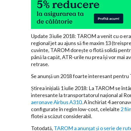
Update 3 iulie 2018: TAROM a venit cu o erată 
regional jet au ajuns să fie maxim 13 (treisp
cuvinte, TAROM dorește o flotă solidă pentru 
până la capăt, ATR-urile nu prea își vor mai a
retrase.
Se anunță un 2018 foarte interesant pentru
Știrea inițială 1 iulie 2018: La TAROM se întâ
interesante la transportatorul național al Ro
aeronave Airbus A310
. A închiriat 4 aeronav
configurate în regim low-cost, celelalte
2 fi
flotei a scăzut considerabil.
Totodată,
TAROM a anunțat și o serie de rut