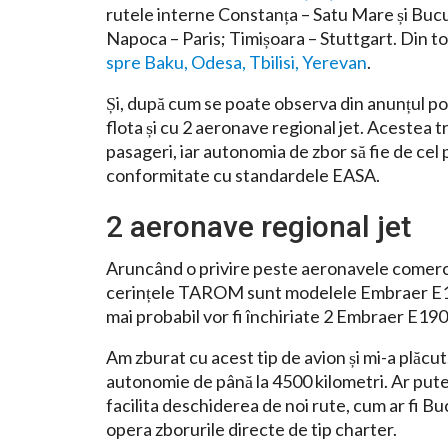
rutele interne Constanța – Satu Mare și Bucure
Napoca – Paris; Timișoara – Stuttgart. Din 
spre Baku, Odesa, Tbilisi, Yerevan
.
Și, după cum se poate observa din anunțul po
flota și cu 2 aeronave regional jet. Acestea t
pasageri, iar autonomia de zbor să fie de ce
conformitate cu standardele EASA.
2 aeronave regional jet
Aruncând o privire peste aeronavele comercia
cerințele TAROM sunt modelele Embraer E190
mai probabil vor fi închiriate 2 Embraer E19
Am zburat cu acest tip de avion și mi-a plăcut
autonomie de până la 4500 kilometri. Ar pute
facilita deschiderea de noi rute, cum ar fi B
opera zborurile directe de tip charter.