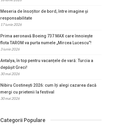
Meseria de însoțitor de bord, între imagine și
responsabilitate
17 iunie 2026
Prima aeronavă Boeing 737 MAX care înnoiește
flota TAROM va purta numele „Mircea Lucescu”!
3 iunie 2026
Antalya, în top pentru vacanțele de vară: Turcia a
depășit Greci!
30 mai 2026
Nibiru Costinești 2026: cum îți alegi cazarea dacă
mergi cu prietenii la festival
30 mai 2026
Categorii Populare