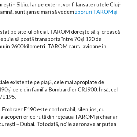
ști – Sibiu. Iar pe extern, vor fi lansate rutele Cluj-
toamnă, sunt șanse mari să vedem
zboruri TAROM și
stat pe site-ul oficial, TAROM dorește să-și crească
rebuie să poată transporta între 70 și 120 de
l puțin 2600 kilometri. TAROM caută avioane în
le existente pe piață, cele mai apropiate de
 și cele din familia Bombardier CRJ900. Însă, cel
0/E195.
. Embraer E190 este confortabil, silențios, cu
a acoperi orice rută din rețeaua TAROM și chiar ar
ucurești – Dubai. Totodată, noile aeronave ar putea