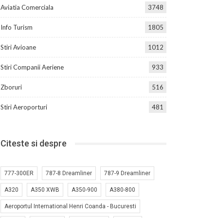
Aviatia Comerciala
3748
Info Turism
1805
Stiri Avioane
1012
Stiri Companii Aeriene
933
Zboruri
516
Stiri Aeroporturi
481
Citeste si despre
777-300ER
787-8 Dreamliner
787-9 Dreamliner
A320
A350 XWB
A350-900
A380-800
Aeroportul International Henri Coanda - Bucuresti