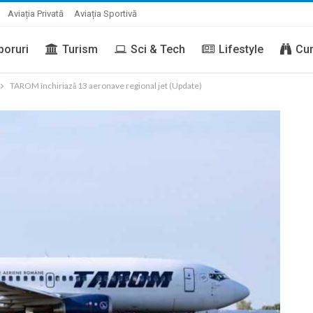
Aviația Privată
Aviația Sportivă
boruri
Turism
Sci & Tech
Lifestyle
Cur
TAROM închiriază 13 aeronave regional jet (Update)