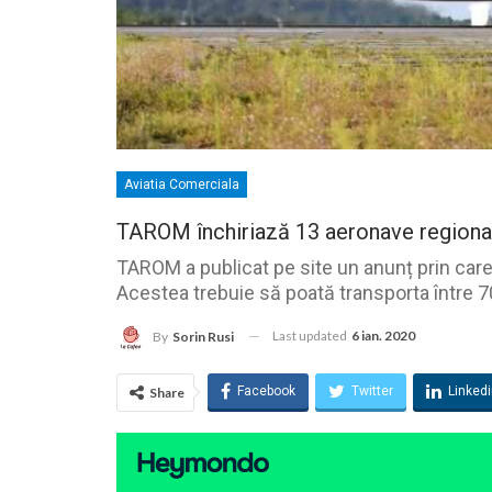
Aviatia Comerciala
TAROM închiriază 13 aeronave regional
TAROM a publicat pe site un anunț prin care
Acestea trebuie să poată transporta între 7
Last updated
6 ian. 2020
By
Sorin Rusi
Facebook
Twitter
Linked
Share