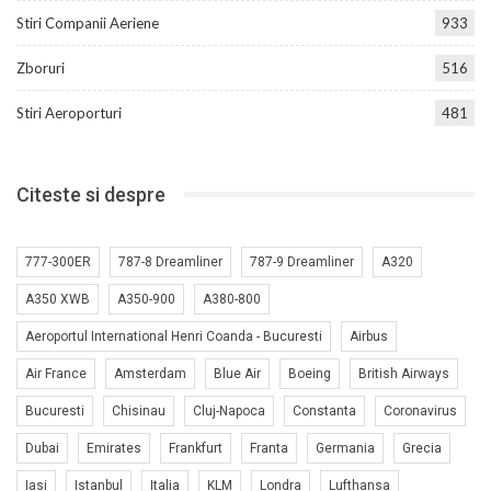
Stiri Companii Aeriene
933
Zboruri
516
Stiri Aeroporturi
481
Citeste si despre
777-300ER
787-8 Dreamliner
787-9 Dreamliner
A320
A350 XWB
A350-900
A380-800
Aeroportul International Henri Coanda - Bucuresti
Airbus
Air France
Amsterdam
Blue Air
Boeing
British Airways
Bucuresti
Chisinau
Cluj-Napoca
Constanta
Coronavirus
Dubai
Emirates
Frankfurt
Franta
Germania
Grecia
Iasi
Istanbul
Italia
KLM
Londra
Lufthansa