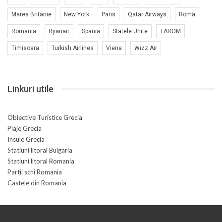
Marea Britanie
New York
Paris
Qatar Airways
Roma
Romania
Ryanair
Spania
Statele Unite
TAROM
Timisoara
Turkish Airlines
Viena
Wizz Air
Linkuri utile
Obiective Turistice Grecia
Plaje Grecia
Insule Grecia
Statiuni litoral Bulgaria
Statiuni litoral Romania
Partii schi Romania
Castele din Romania