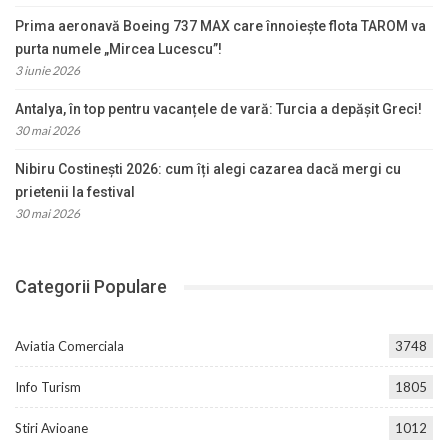
Prima aeronavă Boeing 737 MAX care înnoiește flota TAROM va
purta numele „Mircea Lucescu”!
3 iunie 2026
Antalya, în top pentru vacanțele de vară: Turcia a depășit Greci!
30 mai 2026
Nibiru Costinești 2026: cum îți alegi cazarea dacă mergi cu
prietenii la festival
30 mai 2026
Categorii Populare
Aviatia Comerciala
3748
Info Turism
1805
Stiri Avioane
1012