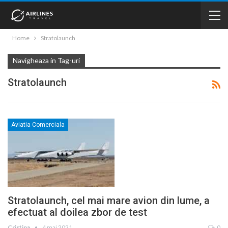
Home
Stratolaunch
Navigheaza in Tag-uri
Stratolaunch
Aviatia Comerciala
Stratolaunch, cel mai mare avion din lume, a
efectuat al doilea zbor de test
Cristina
4 mai 2021
0