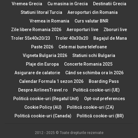
Vremea Grecia
Cu masina in Grecia
Destinatii Grecia
Statiuni litoral Turcia
Aeroporturi din Romania
Vremea in Romania
Curs valutar BNR
Zile libere Romania 2026
Aeroporturi live
Zboruri live
Troler 55x40x20/23
Troler 40x30x20
Bagajul de Mana
Paste 2026
Cele mai bune telefoane
Vigneta Bulgaria 2026
Statiuni schi Bulgaria
Plaje din Europa
Concerte Romania 2025
Asigurare de calatorie
Când se schimba ora în 2026
Calendar Formula 1 sezon 2026
Boarding Pass
Despre AirlinesTravel.ro
Politică cookie-uri (UE)
Politică cookie-uri (Regatul Unit)
Opt-out preferences
Cookie Policy (AU)
Politică cookie-uri (ZA)
Politică cookie-uri (Canada)
Politică cookie-uri (BR)
2012 - 2025 © Toate drepturile rezervate