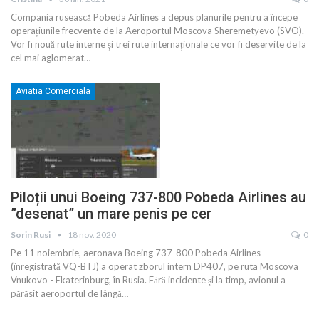
Compania rusească Pobeda Airlines a depus planurile pentru a începe
operațiunile frecvente de la Aeroportul Moscova Sheremetyevo (SVO).
Vor fi nouă rute interne și trei rute internaționale ce vor fi deservite de la
cel mai aglomerat
…
Aviatia Comerciala
Piloții unui Boeing 737-800 Pobeda Airlines au
”desenat” un mare penis pe cer
Sorin Rusi
18 nov. 2020
0
Pe 11 noiembrie, aeronava Boeing 737-800 Pobeda Airlines
(înregistrată VQ-BTJ) a operat zborul intern DP407, pe ruta Moscova
Vnukovo - Ekaterinburg, în Rusia. Fără incidente și la timp, avionul a
părăsit aeroportul de lângă
…