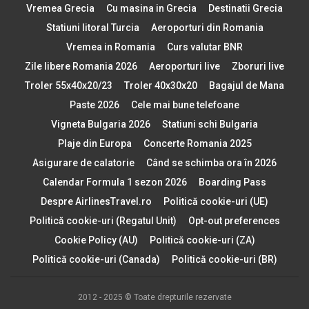
Vremea Grecia
Cu masina in Grecia
Destinatii Grecia
Statiuni litoral Turcia
Aeroporturi din Romania
Vremea in Romania
Curs valutar BNR
Zile libere Romania 2026
Aeroporturi live
Zboruri live
Troler 55x40x20/23
Troler 40x30x20
Bagajul de Mana
Paste 2026
Cele mai bune telefoane
Vigneta Bulgaria 2026
Statiuni schi Bulgaria
Plaje din Europa
Concerte Romania 2025
Asigurare de calatorie
Când se schimba ora în 2026
Calendar Formula 1 sezon 2026
Boarding Pass
Despre AirlinesTravel.ro
Politică cookie-uri (UE)
Politică cookie-uri (Regatul Unit)
Opt-out preferences
Cookie Policy (AU)
Politică cookie-uri (ZA)
Politică cookie-uri (Canada)
Politică cookie-uri (BR)
2012 - 2025 © Toate drepturile rezervate