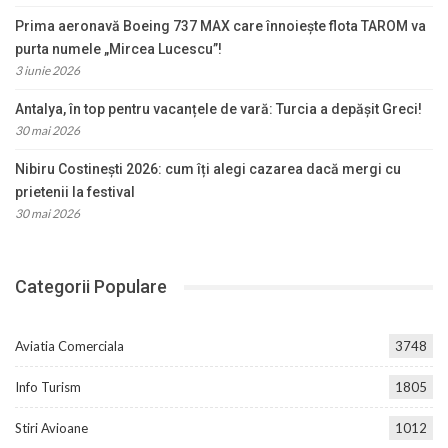
Prima aeronavă Boeing 737 MAX care înnoiește flota TAROM va
purta numele „Mircea Lucescu”!
3 iunie 2026
Antalya, în top pentru vacanțele de vară: Turcia a depășit Greci!
30 mai 2026
Nibiru Costinești 2026: cum îți alegi cazarea dacă mergi cu
prietenii la festival
30 mai 2026
Categorii Populare
Aviatia Comerciala
3748
Info Turism
1805
Stiri Avioane
1012