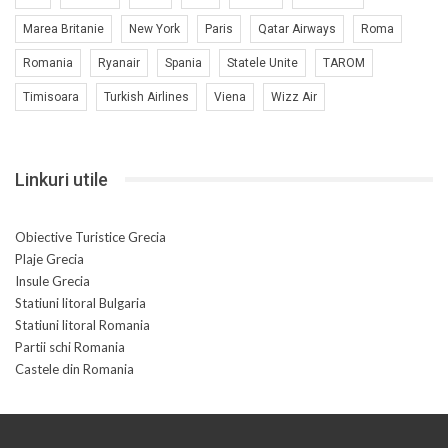
Marea Britanie
New York
Paris
Qatar Airways
Roma
Romania
Ryanair
Spania
Statele Unite
TAROM
Timisoara
Turkish Airlines
Viena
Wizz Air
Linkuri utile
Obiective Turistice Grecia
Plaje Grecia
Insule Grecia
Statiuni litoral Bulgaria
Statiuni litoral Romania
Partii schi Romania
Castele din Romania