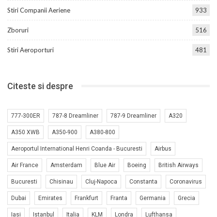
Stiri Companii Aeriene
933
Zboruri
516
Stiri Aeroporturi
481
Citeste si despre
777-300ER
787-8 Dreamliner
787-9 Dreamliner
A320
A350 XWB
A350-900
A380-800
Aeroportul International Henri Coanda - Bucuresti
Airbus
Air France
Amsterdam
Blue Air
Boeing
British Airways
Bucuresti
Chisinau
Cluj-Napoca
Constanta
Coronavirus
Dubai
Emirates
Frankfurt
Franta
Germania
Grecia
Iasi
Istanbul
Italia
KLM
Londra
Lufthansa