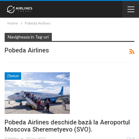
Home
Pobeda Airlines
Navigheaza in Tag-uri
Pobeda Airlines
Zboruri
Pobeda Airlines deschide bază la Aeroportul
Moscova Sheremetyevo (SVO).
Cristina
30 ian. 2021
0