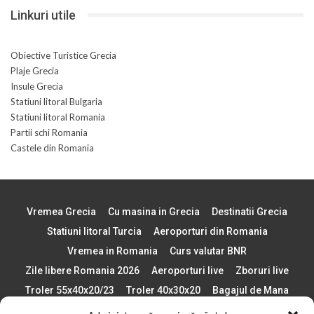
Linkuri utile
Obiective Turistice Grecia
Plaje Grecia
Insule Grecia
Statiuni litoral Bulgaria
Statiuni litoral Romania
Partii schi Romania
Castele din Romania
Vremea Grecia
Cu masina in Grecia
Destinatii Grecia
Statiuni litoral Turcia
Aeroporturi din Romania
Vremea in Romania
Curs valutar BNR
Zile libere Romania 2026
Aeroporturi live
Zboruri live
Troler 55x40x20/23
Troler 40x30x20
Bagajul de Mana
Paste 2026
Cele mai bune telefoane