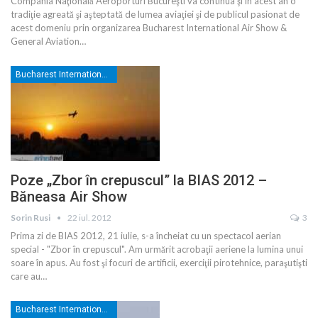
Compania Naţională Aeroporturi Bucureşti va continua şi în acest an o
tradiţie agreată şi aşteptată de lumea aviaţiei şi de publicul pasionat de
acest domeniu prin organizarea Bucharest International Air Show &
General Aviation…
Bucharest International Air Show
Poze „Zbor în crepuscul” la BIAS 2012 –
Băneasa Air Show
Sorin Rusi
22 iul. 2012
3
Prima zi de BIAS 2012, 21 iulie, s-a încheiat cu un spectacol aerian
special - "Zbor în crepuscul". Am urmărit acrobaţii aeriene la lumina unui
soare în apus. Au fost şi focuri de artificii, exerciţii pirotehnice, paraşutişti
care au…
Bucharest International Air Show