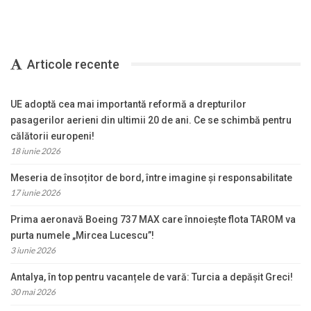
Articole recente
UE adoptă cea mai importantă reformă a drepturilor
pasagerilor aerieni din ultimii 20 de ani. Ce se schimbă pentru
călătorii europeni!
18 iunie 2026
Meseria de însoțitor de bord, între imagine și responsabilitate
17 iunie 2026
Prima aeronavă Boeing 737 MAX care înnoiește flota TAROM va
purta numele „Mircea Lucescu”!
3 iunie 2026
Antalya, în top pentru vacanțele de vară: Turcia a depășit Greci!
30 mai 2026