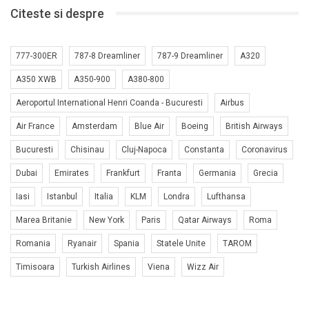
Citeste si despre
777-300ER
787-8 Dreamliner
787-9 Dreamliner
A320
A350 XWB
A350-900
A380-800
Aeroportul International Henri Coanda - Bucuresti
Airbus
Air France
Amsterdam
Blue Air
Boeing
British Airways
Bucuresti
Chisinau
Cluj-Napoca
Constanta
Coronavirus
Dubai
Emirates
Frankfurt
Franta
Germania
Grecia
Iasi
Istanbul
Italia
KLM
Londra
Lufthansa
Marea Britanie
New York
Paris
Qatar Airways
Roma
Romania
Ryanair
Spania
Statele Unite
TAROM
Timisoara
Turkish Airlines
Viena
Wizz Air